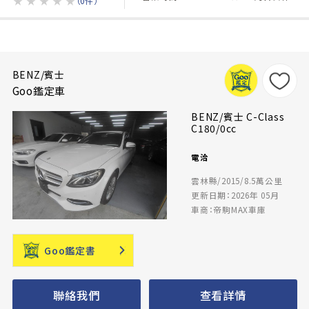
★
★
★
★
★
（0件）
BENZ/賓士
Goo鑑定車
BENZ/賓士 C-Class
C180/0cc
電洽
雲林縣/2015/8.5萬公里
更新日期：2026年 05月
車商：帝駒MAX車庫
Goo鑑定書
聯絡我們
查看詳情