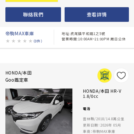
聯絡我們
查看詳情
帝駒MAX車庫
地址:虎尾鎮平和路1之5號
營業時間:10:00AM~21:00PM 周日公休
★
★
★
★
★
（0件）
HONDA/本田
Goo鑑定車
HONDA/本田 HR-V
1.8/0cc
電洽
雲林縣/2018/14.8萬公里
更新日期：2026年 05月
車商：帝駒MAX車庫