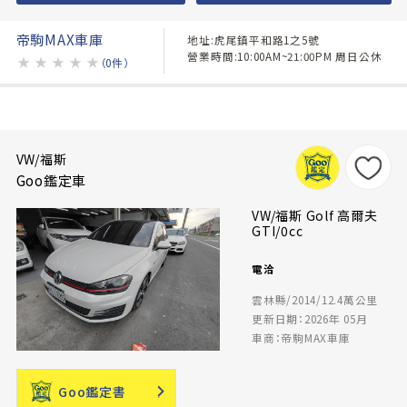
帝駒MAX車庫
地址:虎尾鎮平和路1之5號
營業時間:10:00AM~21:00PM 周日公休
★
★
★
★
★
（0件）
VW/福斯
Goo鑑定車
VW/福斯 Golf 高爾夫
GTI/0cc
電洽
雲林縣/2014/12.4萬公里
更新日期：2026年 05月
車商：帝駒MAX車庫
Goo鑑定書