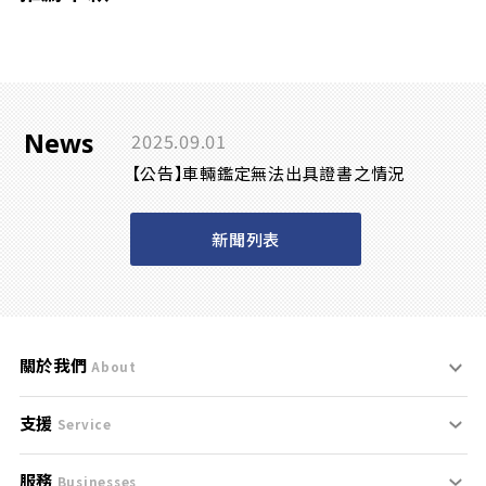
News
2025.09.01
【公告】車輛鑑定無法出具證書之情況
新聞列表
關於我們
About
支援
刊登規範
Service
服務
支援中心
服務條款
Businesses