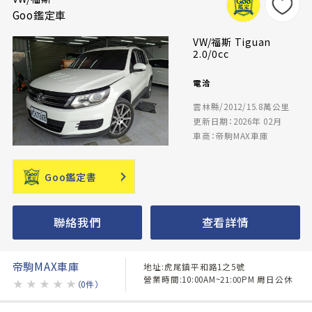
Goo鑑定車
VW/福斯 Tiguan
2.0/0cc
電洽
雲林縣/2012/15.8萬公里
更新日期：2026年 02月
車商：帝駒MAX車庫
Goo鑑定書
聯絡我們
查看詳情
帝駒MAX車庫
地址:虎尾鎮平和路1之5號
營業時間:10:00AM~21:00PM 周日公休
★
★
★
★
★
（0件）