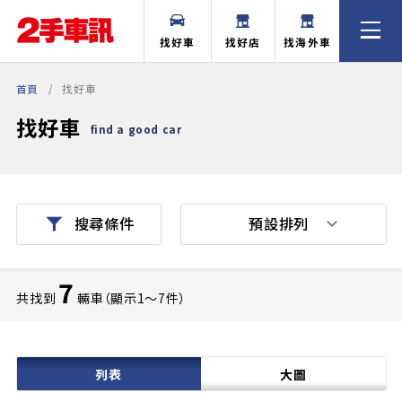
找好車
找好店
找海外車
首頁
找好車
找好車
find a good car
預設排列
搜尋條件
7
共找到
輛車（顯示1〜7件）
列表
大圖