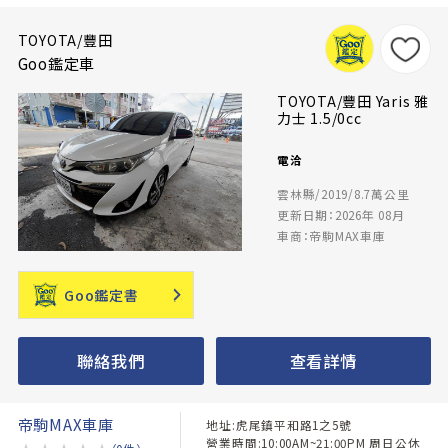
TOYOTA/豐田
Goo鑑定車
TOYOTA/豐田 Yaris 雅
力士 1.5/0cc
電洽
雲林縣/2019/8.7萬公里
更新日期：2026年 08月
車商：帝駒MAX車庫
Goo鑑定書
聯絡我們
查看詳情
帝駒MAX車庫
地址:虎尾鎮平和路1之5號
營業時間:10:00AM~21:00PM 周日公休