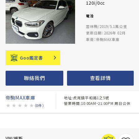
120i/0cc
電洽
雲林縣/2019/5.1萬公里
更新日期：2026年 02月
車商：帝駒MAX車庫
Goo鑑定書
聯絡我們
查看詳情
帝駒MAX車庫
地址:虎尾鎮平和路1之5號
營業時間:10:00AM~21:00PM 周日公休
★
★
★
★
★
（0件）
VW/福斯