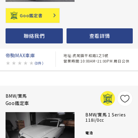
Goo鑑定書
聯絡我們
查看詳情
帝駒MAX車庫
地址:虎尾鎮平和路1之5號
營業時間:10:00AM~21:00PM 周日公休
★
★
★
★
★
（0件）
BMW/寶馬
Goo鑑定車
BMW/寶馬 1 Series
118i/0cc
電洽