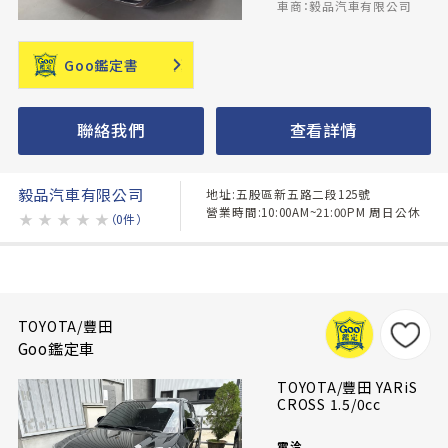
車商：毅品汽車有限公司
Goo鑑定書
聯絡我們
查看詳情
毅品汽車有限公司
地址:五股區新五路二段125號
營業時間:10:00AM~21:00PM 周日公休
★
★
★
★
★
（0件）
TOYOTA/豐田
Goo鑑定車
TOYOTA/豐田 YARiS
CROSS 1.5/0cc
電洽