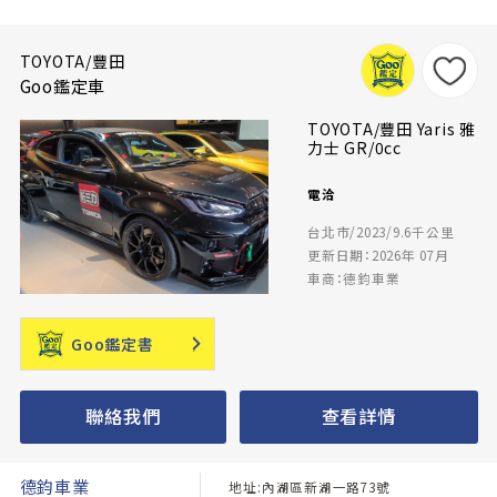
TOYOTA/豐田
Goo鑑定車
TOYOTA/豐田 Yaris 雅
力士 GR/0cc
電洽
台北市/2023/9.6千公里
更新日期：2026年 07月
車商：德鈞車業
Goo鑑定書
聯絡我們
查看詳情
德鈞車業
地址:內湖區新湖一路73號