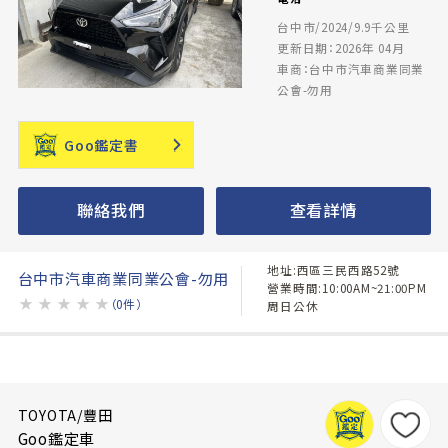
台中市/2024/9.9千公里
更新日期：2026年 04月
車商：台中市汽車商業同業
公會-勿用
Goo鑑定書
聯絡我們
查看詳情
地址:西區三民西路52號
台中市汽車商業同業公會-勿用
營業時間:10:00AM~21:00PM
★
★
★
★
★
（0件）
周日公休
TOYOTA/豐田
Goo鑑定車