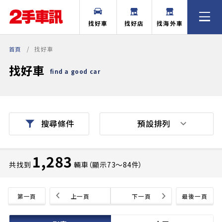
找好車
找好店
找海外車
首頁
找好車
找好車
find a good car
預設排列
搜尋條件
1,283
共找到
輛車（顯示73〜84件）
第一頁
上一頁
下一頁
最後一頁