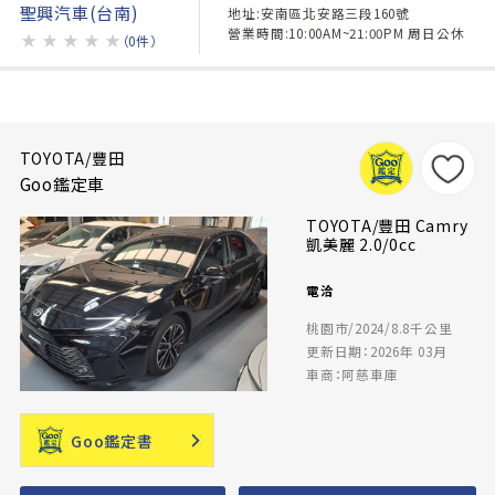
聖興汽車(台南)
地址:安南區北安路三段160號
營業時間:10:00AM~21:00PM 周日公休
★
★
★
★
★
（0件）
TOYOTA/豐田
Goo鑑定車
TOYOTA/豐田 Camry
凱美麗 2.0/0cc
電洽
桃園市/2024/8.8千公里
更新日期：2026年 03月
車商：阿慈車庫
Goo鑑定書