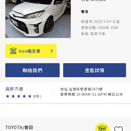
電洽
高雄市/2022/9.4千公里
更新日期：2026年 05月
車商：高昇汽車
Goo鑑定書
聯絡我們
查看詳情
高昇汽車
地址:左營區華夏路1475號
營業時間:10:00AM~21:00PM 周日公休
★
★
★
★
★
（0件）
TOYOTA/豐田