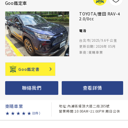
Goo鑑定車
TOYOTA/豐田 RAV-4
2.0/0cc
電洽
台北市/2025/9.6千公里
更新日期：2026年 05月
車商：東晴車業
Goo鑑定書
聯絡我們
查看詳情
東晴車業
地址:內湖區堤頂大道二段285號
營業時間:10:00AM~21:00PM 周日公休
★
★
★
★
★
（0件）