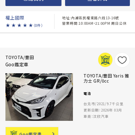
權上國際
地址:內湖區民權東路六段13-16號
營業時間:10:00AM~21:00PM 周日公休
★
★
★
★
★
（0件）
TOYOTA/豐田
Goo鑑定車
TOYOTA/豐田 Yaris 雅
力士 GR/0cc
電洽
台北市/2021/9.7千公里
更新日期：2026年 03月
車商：汶欣汽車
Goo鑑定書