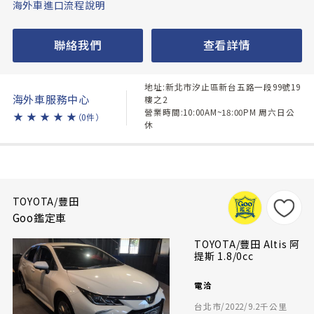
海外車進口流程說明
聯絡我們
查看詳情
地址:新北市汐止區新台五路一段99號19
海外車服務中心
樓之2
營業時間:10:00AM~18:00PM 周六日公
★
★
★
★
★
（0件）
休
TOYOTA/豐田
Goo鑑定車
TOYOTA/豐田 Altis 阿
提斯 1.8/0cc
電洽
台北市/2022/9.2千公里