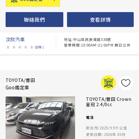
聯絡我們
查看詳情
汶欣汽車
地址:中山區民族東路538號
營業時間:10:00AM~21:00PM 周日公休
★
★
★
★
★
（0件）
TOYOTA/豐田
Goo鑑定車
TOYOTA/豐田 Crown
皇冠 2.4/0cc
電洽
新北市/2025/9.9千公里
更新日期：2026年 05月