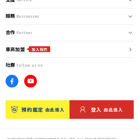
服務
支援中心
服務條款
Businesses
合作
什麼是Goo鑑定？
聯絡我們
免責聲明
Partner
車商加盟
合作夥伴
找好車
隱私權政策
加入我們
社群
Follow us on
廣告合作
找好店
團隊
找海外車
車訊網
消費者評價
台灣優良中古車商大獎
預約鑑定
登入
由此進入
由此進入
保固
收費服務