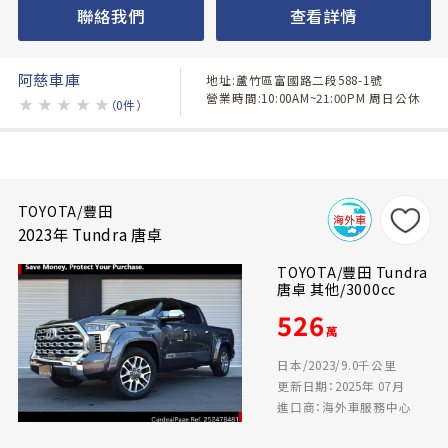
聯絡我們
查看詳情
阿慈車庫
地址:蘆竹區富國路二段588-1號
營業時間:10:00AM~21:00PM 周日公休
★
★
★
★
★
（0件）
TOYOTA/豐田
2023年 Tundra 唐卓
TOYOTA/豐田 Tundra
唐卓 其他/3000cc
526
萬
日本/2023/9.0千公里
更新日期：2025年 07月
進口商：海外車服務中心