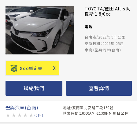
TOYOTA/豐田 Altis 阿
提斯 1.8/0cc
電洽
台南市/2023/9.9千公里
更新日期：2026年 05月
車商：聖興汽車(台南)
Goo鑑定書
聯絡我們
查看詳情
聖興汽車(台南)
地址:安南區北安路三段160號
營業時間:10:00AM~21:00PM 周日公休
★
★
★
★
★
（0件）