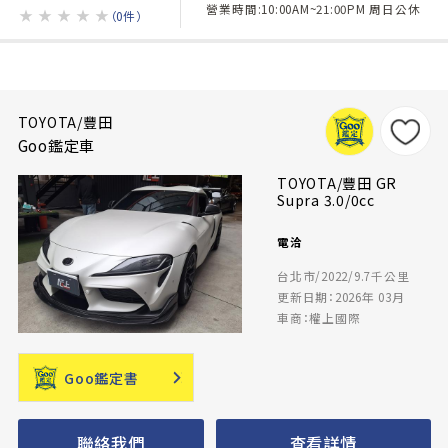
營業時間:10:00AM~21:00PM 周日公休
★
★
★
★
★
（0件）
TOYOTA/豐田
Goo鑑定車
TOYOTA/豐田 GR
Supra 3.0/0cc
電洽
台北市/2022/9.7千公里
更新日期：2026年 03月
車商：權上國際
Goo鑑定書
聯絡我們
查看詳情