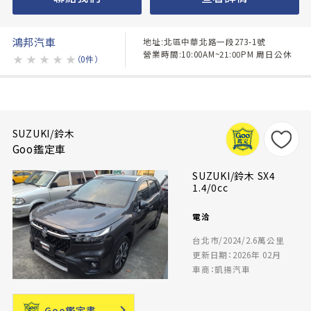
鴻邦汽車
地址:北區中華北路一段273-1號
營業時間:10:00AM~21:00PM 周日公休
★
★
★
★
★
（0件）
SUZUKI/鈴木
Goo鑑定車
SUZUKI/鈴木 SX4
1.4/0cc
電洽
台北市/2024/2.6萬公里
更新日期：2026年 02月
車商：凱揚汽車
Goo鑑定書