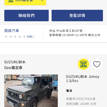
聯絡我們
查看詳情
凱揚汽車
地址:中山區濱江街287號
營業時間:10:00AM~21:00PM 周日公休
★
★
★
★
★
（0件）
SUZUKI/鈴木
Goo鑑定車
SUZUKI/鈴木 Jimny
1.5/0cc
電洽
桃園市/2025/576公里
更新日期：2026年 03月