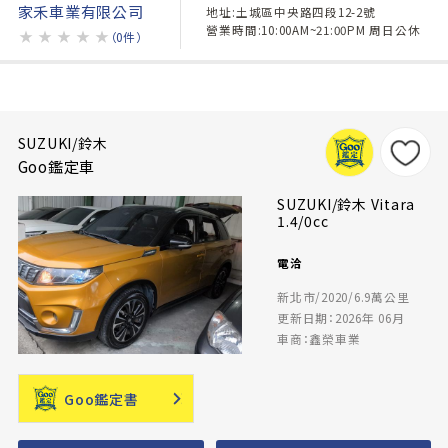
家禾車業有限公司
地址:土城區中央路四段12-2號
營業時間:10:00AM~21:00PM 周日公休
★
★
★
★
★
（0件）
SUZUKI/鈴木
Goo鑑定車
SUZUKI/鈴木 Vitara
1.4/0cc
電洽
新北市/2020/6.9萬公里
更新日期：2026年 06月
車商：鑫榮車業
Goo鑑定書