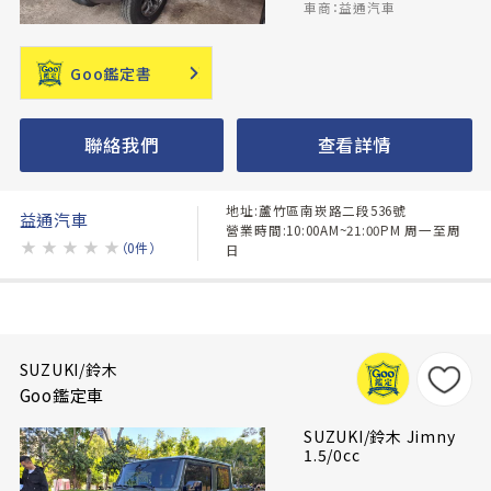
車商：益通汽車
Goo鑑定書
聯絡我們
查看詳情
地址:蘆竹區南崁路二段536號
益通汽車
營業時間:10:00AM~21:00PM 周一至周
★
★
★
★
★
（0件）
日
SUZUKI/鈴木
Goo鑑定車
SUZUKI/鈴木 Jimny
1.5/0cc