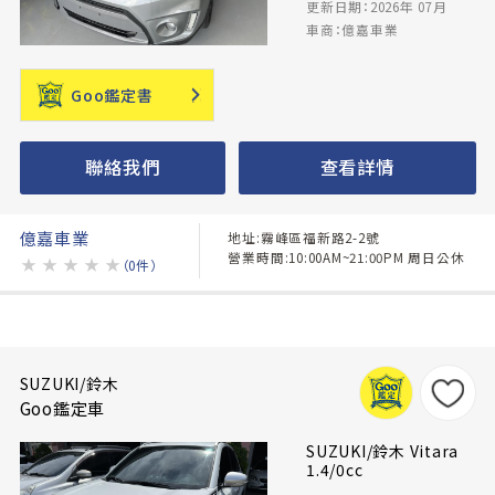
更新日期：2026年 07月
車商：億嘉車業
Goo鑑定書
聯絡我們
查看詳情
億嘉車業
地址:霧峰區福新路2-2號
營業時間:10:00AM~21:00PM 周日公休
★
★
★
★
★
（0件）
SUZUKI/鈴木
Goo鑑定車
SUZUKI/鈴木 Vitara
1.4/0cc