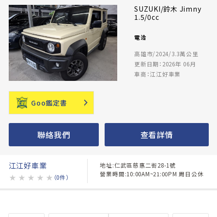
SUZUKI/鈴木 Jimny
1.5/0cc
電洽
高雄市/2024/3.3萬公里
更新日期：2026年 06月
車商：江江好車業
Goo鑑定書
聯絡我們
查看詳情
江江好車業
地址:仁武區慈惠二街28-1號
營業時間:10:00AM~21:00PM 周日公休
★
★
★
★
★
（0件）