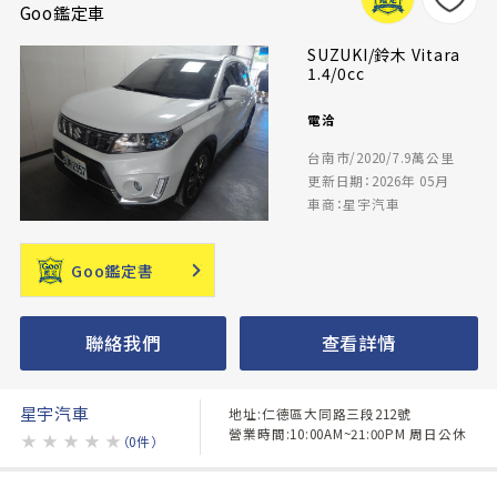
Goo鑑定車
SUZUKI/鈴木 Vitara
1.4/0cc
電洽
台南市/2020/7.9萬公里
更新日期：2026年 05月
車商：星宇汽車
Goo鑑定書
聯絡我們
查看詳情
星宇汽車
地址:仁德區大同路三段212號
營業時間:10:00AM~21:00PM 周日公休
★
★
★
★
★
（0件）