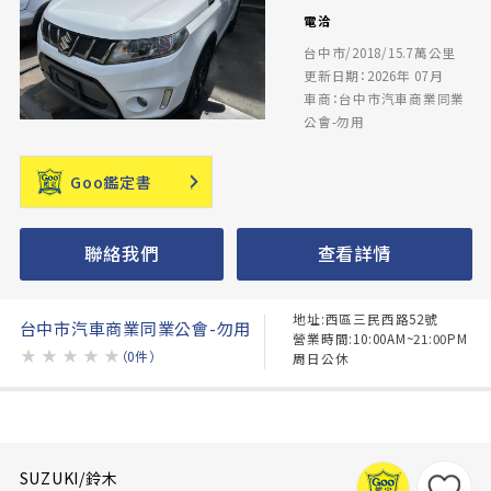
電洽
台中市/2018/15.7萬公里
更新日期：2026年 07月
車商：台中市汽車商業同業
公會-勿用
Goo鑑定書
聯絡我們
查看詳情
地址:西區三民西路52號
台中市汽車商業同業公會-勿用
營業時間:10:00AM~21:00PM
★
★
★
★
★
（0件）
周日公休
SUZUKI/鈴木