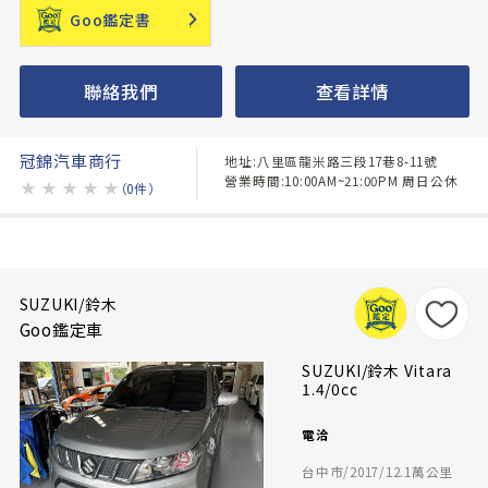
Goo鑑定書
聯絡我們
查看詳情
冠錦汽車商行
地址:八里區龍米路三段17巷8-11號
營業時間:10:00AM~21:00PM 周日公休
★
★
★
★
★
（0件）
SUZUKI/鈴木
Goo鑑定車
SUZUKI/鈴木 Vitara
1.4/0cc
電洽
台中市/2017/12.1萬公里