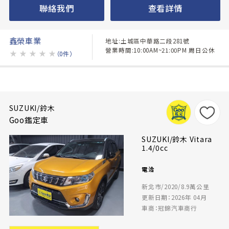
聯絡我們
查看詳情
鑫榮車業
地址:土城區中華路二段281號
營業時間:10:00AM~21:00PM 周日公休
★
★
★
★
★
（0件）
SUZUKI/鈴木
Goo鑑定車
SUZUKI/鈴木 Vitara
1.4/0cc
電洽
新北市/2020/8.9萬公里
更新日期：2026年 04月
車商：冠錦汽車商行