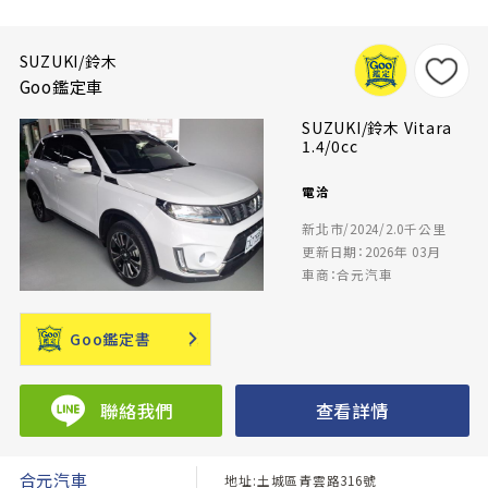
SUZUKI/鈴木
Goo鑑定車
SUZUKI/鈴木 Vitara
1.4/0cc
電洽
新北市/2024/2.0千公里
更新日期：2026年 03月
車商：合元汽車
Goo鑑定書
聯絡我們
查看詳情
合元汽車
地址:土城區青雲路316號