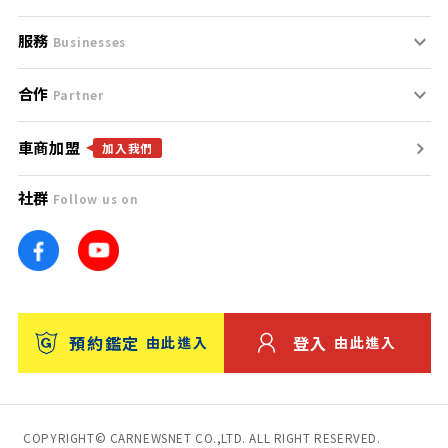
服務
支援中心
服務條款
Businesses
合作
什麼是Goo鑑定？
聯絡我們
免責聲明
Partner
車商加盟
合作夥伴
找好車
隱私權政策
加入我們
社群
Follow us on
廣告合作
找好店
團隊
找海外車
車訊網
消費者評價
台灣優良中古車商大獎
預約鑑定
登入
由此進入
由此進入
保固
收費服務
COPYRIGHT© CARNEWSNET CO.,LTD. ALL RIGHT RESERVED.