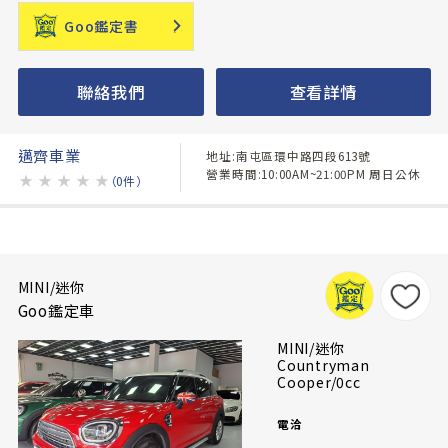
Goo鑑定書
聯絡我們
查看詳情
邁齊車業
地址:南屯區環中路四段613號
營業時間:10:00AM~21:00PM 周日公休
★
★
★
★
★
（0件）
MINI/迷你
Goo鑑定車
MINI/迷你
Countryman
Cooper/0cc
電洽