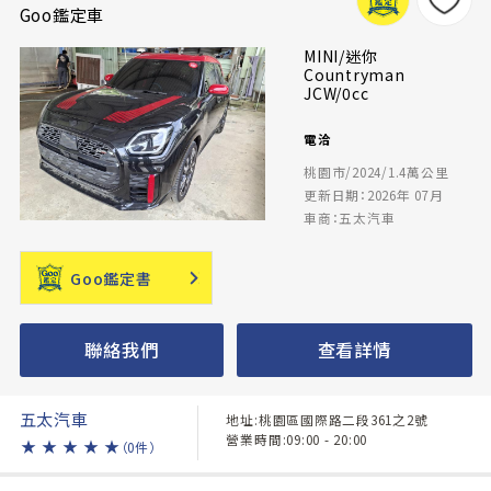
Goo鑑定車
MINI/迷你
Countryman
JCW/0cc
電洽
桃園市/2024/1.4萬公里
更新日期：2026年 07月
車商：五太汽車
Goo鑑定書
聯絡我們
查看詳情
五太汽車
地址:桃園區國際路二段361之2號
營業時間:09:00 - 20:00
★
★
★
★
★
（0件）