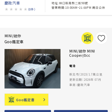
慶政汽車
地址:林口區南勢二街98號
營業時間:10:00AM~21:00PM 周日公休
★
★
★
★
★
（0件）
MINI/迷你
Goo鑑定車
MINI/迷你 MINI
Cooper/0cc
電洽
新北市/2023/1.7萬公里
更新日期：2026年 07月
車商：慶政汽車
Goo鑑定書