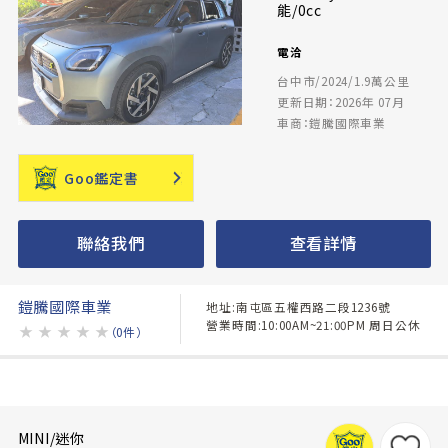
能/0cc
電洽
台中市/2024/1.9萬公里
更新日期：2026年 07月
車商：鎧騰國際車業
Goo鑑定書
聯絡我們
查看詳情
鎧騰國際車業
地址:南屯區五權西路二段1236號
營業時間:10:00AM~21:00PM 周日公休
★
★
★
★
★
（0件）
MINI/迷你