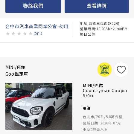
聯絡我們
查看詳情
地址:西區三民西路52號
台中市汽車商業同業公會-勿用
營業時間:10:00AM~21:00PM
★
★
★
★
★
（0件）
周日公休
MINI/迷你
Goo鑑定車
MINI/迷你
Countryman Cooper
S/0cc
電洽
台北市/2021/5.8萬公里
更新日期：2026年 07月
車商：樂高汽車