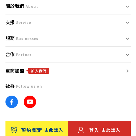
關於我們
About
支援
刊登規範
Service
服務
支援中心
服務條款
Businesses
合作
什麼是Goo鑑定？
聯絡我們
免責聲明
Partner
車商加盟
合作夥伴
找好車
隱私權政策
加入我們
社群
Follow us on
廣告合作
找好店
團隊
找海外車
車訊網
消費者評價
台灣優良中古車商大獎
預約鑑定
登入
由此進入
由此進入
保固