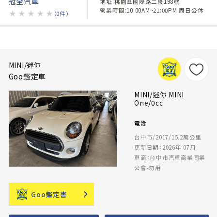
冠全汽車
地址:桃園區國際路二段198號
營業時間:10:00AM~21:00PM 周日公休
★
★
★
★
★
（0件）
MINI/迷你
Goo鑑定車
MINI/迷你 MINI
One/0cc
電洽
台中市/2017/15.2萬公里
更新日期：2026年 07月
車商：台中市汽車商業同業
公會-勿用
Goo鑑定書