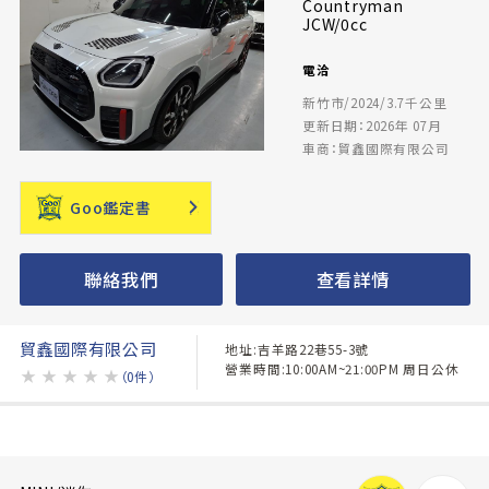
Countryman
JCW/0cc
電洽
新竹市/2024/3.7千公里
更新日期：2026年 07月
車商：貿鑫國際有限公司
Goo鑑定書
聯絡我們
查看詳情
貿鑫國際有限公司
地址:吉羊路22巷55-3號
營業時間:10:00AM~21:00PM 周日公休
★
★
★
★
★
（0件）