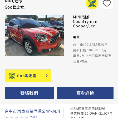
MINI/迷你
Goo鑑定車
MINI/迷你
Countryman
Cooper/0cc
電洽
台中市/2017/5.5萬公里
更新日期：2026年 07月
車商：台中市汽車商業同業
公會-勿用
Goo鑑定書
聯絡我們
查看詳情
地址:西區三民西路52號
台中市汽車商業同業公會-勿用
營業時間:10:00AM~21:00PM
★
★
★
★
★
（0件）
周日公休