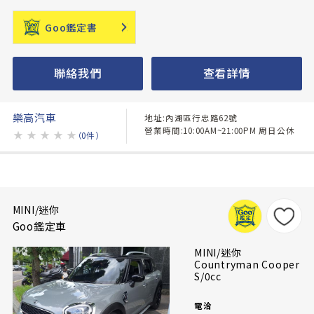
Goo鑑定書
聯絡我們
查看詳情
樂高汽車
地址:內湖區行忠路62號
營業時間:10:00AM~21:00PM 周日公休
★
★
★
★
★
（0件）
MINI/迷你
Goo鑑定車
MINI/迷你
Countryman Cooper
S/0cc
電洽