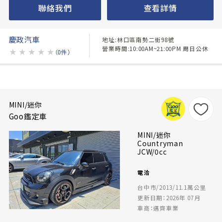
聯絡我們
查看詳情
慶政汽車
地址:林口區南勢二街98號
營業時間:10:00AM~21:00PM 周日公休
★
★
★
★
★
（0件）
MINI/迷你
Goo鑑定車
MINI/迷你
Countryman
JCW/0cc
電洽
台中市/2013/11.1萬公里
更新日期：2026年 07月
車商：邁齊車業