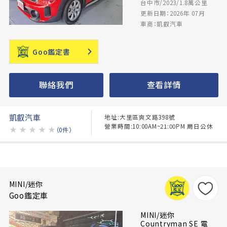
台中市/2023/1.8萬公里
更新日期：2026年 07月
車商：凱叡汽車
Goo鑑定書
聯絡我們
查看詳情
凱叡汽車
地址:大里區爽文路398號
營業時間:10:00AM~21:00PM 周日公休
★
★
★
★
★
（0件）
MINI/迷你
Goo鑑定車
MINI/迷你
Countryman SE 電