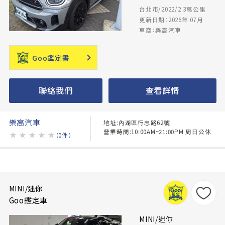
台北市/2022/2.3萬公里
更新日期：2026年 07月
車商：樂高汽車
Goo鑑定書
聯絡我們
查看詳情
樂高汽車
地址:內湖區行忠路62號
營業時間:10:00AM~21:00PM 周日公休
★
★
★
★
★
（0件）
MINI/迷你
Goo鑑定車
MINI/迷你