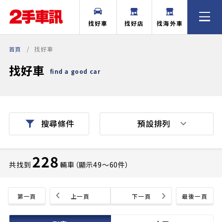
找好車
找好店
找海外車
首頁
找好車
找好車
find a good car
預設排列
搜尋條件
228
共找到
輛車（顯示49〜60件）
第一頁
上一頁
下一頁
最後一頁