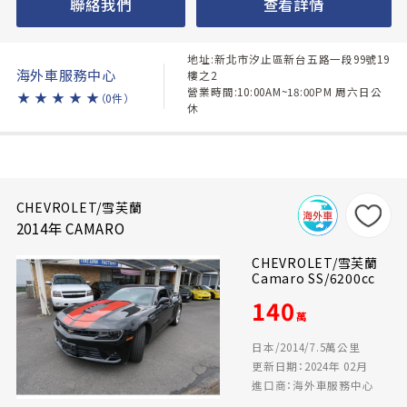
聯絡我們
查看詳情
地址:新北市汐止區新台五路一段99號19
海外車服務中心
樓之2
營業時間:10:00AM~18:00PM 周六日公
★
★
★
★
★
（0件）
休
CHEVROLET/雪芙蘭
2014年 CAMARO
CHEVROLET/雪芙蘭
Camaro SS/6200cc
140
萬
日本/2014/7.5萬公里
更新日期：2024年 02月
進口商：海外車服務中心