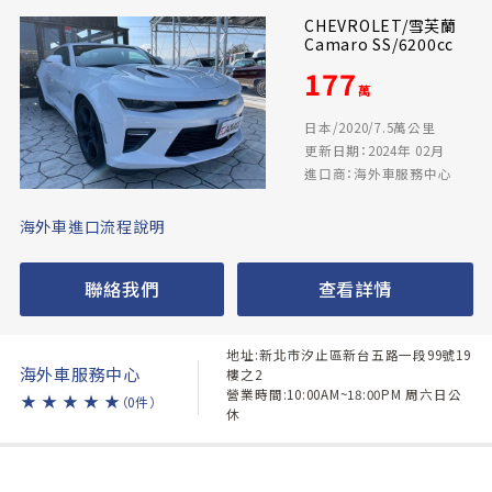
CHEVROLET/雪芙蘭
Camaro SS/6200cc
177
萬
日本/2020/7.5萬公里
更新日期：2024年 02月
進口商：海外車服務中心
海外車進口流程說明
聯絡我們
查看詳情
地址:新北市汐止區新台五路一段99號19
海外車服務中心
樓之2
營業時間:10:00AM~18:00PM 周六日公
★
★
★
★
★
（0件）
休