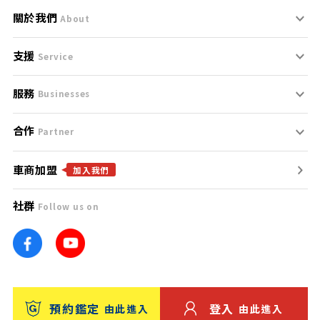
關於我們
About
支援
刊登規範
Service
服務
支援中心
服務條款
Businesses
合作
什麼是Goo鑑定？
聯絡我們
免責聲明
Partner
車商加盟
合作夥伴
找好車
隱私權政策
加入我們
社群
Follow us on
廣告合作
找好店
團隊
找海外車
車訊網
消費者評價
台灣優良中古車商大獎
預約鑑定
登入
由此進入
由此進入