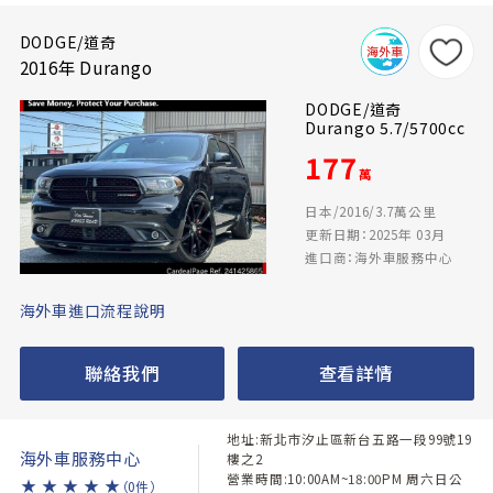
DODGE/道奇
2016年 Durango
DODGE/道奇
Durango 5.7/5700cc
177
萬
日本/2016/3.7萬公里
更新日期：2025年 03月
進口商：海外車服務中心
海外車進口流程說明
聯絡我們
查看詳情
地址:新北市汐止區新台五路一段99號19
海外車服務中心
樓之2
營業時間:10:00AM~18:00PM 周六日公
★
★
★
★
★
（0件）