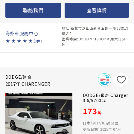
聯絡我們
查看詳情
地址:新北市汐止區新台五路一段99號19
海外車服務中心
樓之2
營業時間:10:00AM~18:00PM 周六日公
★
★
★
★
★
（0件）
休
DODGE/道奇
2017年 CHARENGER
DODGE/道奇 Charger
3.6/5700cc
173
萬
日本/2017/8.2萬公里
更新日期：2025年 07月