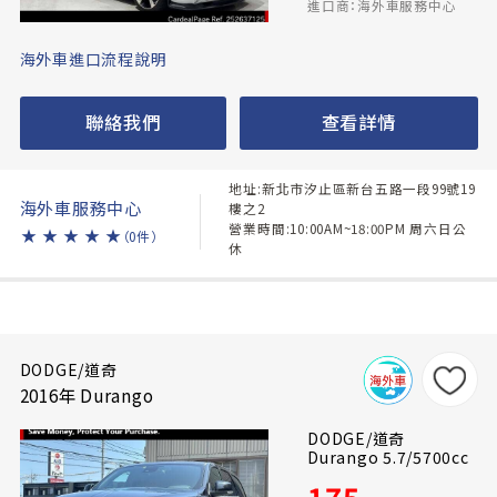
進口商：海外車服務中心
海外車進口流程說明
聯絡我們
查看詳情
地址:新北市汐止區新台五路一段99號19
海外車服務中心
樓之2
營業時間:10:00AM~18:00PM 周六日公
★
★
★
★
★
（0件）
休
DODGE/道奇
2016年 Durango
DODGE/道奇
Durango 5.7/5700cc
175