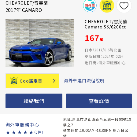
CHEVROLET/雪芙蘭
2017年 CAMARO
CHEVROLET/雪芙蘭
Camaro SS/6200cc
167
萬
日本/2017/8.6萬公里
更新日期：2024年 02月
進口商：海外車服務中心
海外車進口流程說明
Goo鑑定書
聯絡我們
查看詳情
地址:新北市汐止區新台五路一段99號19
海外車服務中心
樓之2
營業時間:10:00AM~18:00PM 周六日公
★
★
★
★
★
（0件）
休