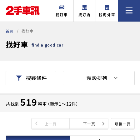
找好車
找好店
找海外車
首頁
找好車
找好車
find a good car
預設排列
搜尋條件
519
共找到
輛車（顯示1〜12件）
上一頁
下一頁
最後一頁