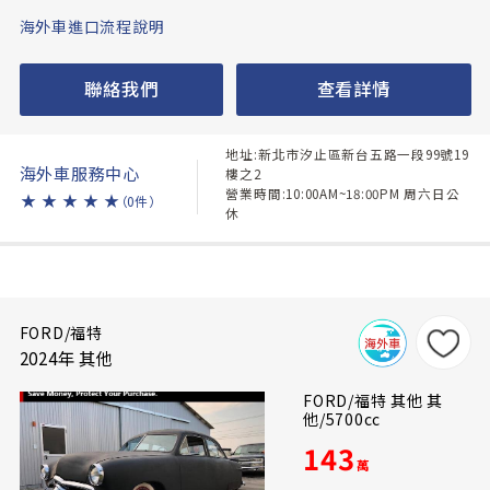
海外車進口流程說明
聯絡我們
查看詳情
地址:新北市汐止區新台五路一段99號19
海外車服務中心
樓之2
營業時間:10:00AM~18:00PM 周六日公
★
★
★
★
★
（0件）
休
FORD/福特
2024年 其他
FORD/福特 其他 其
他/5700cc
143
萬