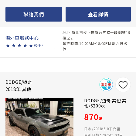
聯絡我們
查看詳情
地址:新北市汐止區新台五路一段99號19
海外車服務中心
樓之2
營業時間:10:00AM~18:00PM 周六日公
★
★
★
★
★
（0件）
休
DODGE/道奇
2018年 其他
DODGE/道奇 其他 其
他/6200cc
870
萬
日本/2018/6.0千公里
更新日期：2025年 03月