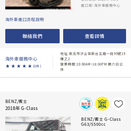
進口商：海外車服務中心
海外車進口流程說明
聯絡我們
查看詳情
地址:新北市汐止區新台五路一段99號19
海外車服務中心
樓之2
營業時間:10:00AM~18:00PM 周六日公
★
★
★
★
★
（0件）
休
BENZ/賓士
2018年 G-Class
BENZ/賓士 G-Class
G63/5500cc