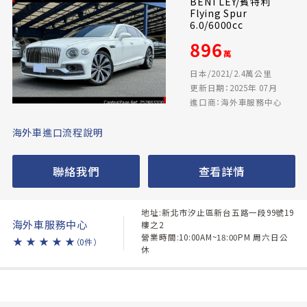
BENTLEY/賓特利
Flying Spur
6.0/6000cc
896
萬
日本/2021/2.4萬公里
更新日期：2025年 07月
進口商：海外車服務中心
海外車進口流程說明
聯絡我們
查看詳情
地址:新北市汐止區新台五路一段99號19
海外車服務中心
樓之2
營業時間:10:00AM~18:00PM 周六日公
★
★
★
★
★
（0件）
休