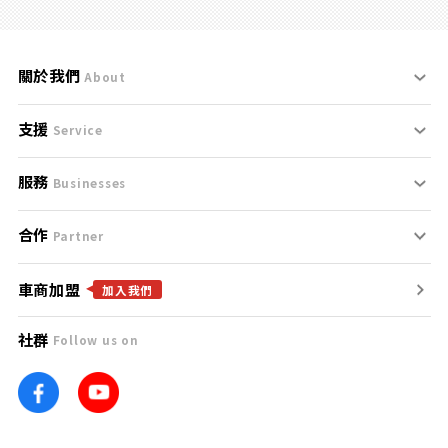
關於我們
About
支援
刊登規範
Service
服務
支援中心
服務條款
Businesses
合作
什麼是Goo鑑定？
聯絡我們
免責聲明
Partner
車商加盟
合作夥伴
找好車
隱私權政策
加入我們
社群
Follow us on
廣告合作
找好店
團隊
找海外車
車訊網