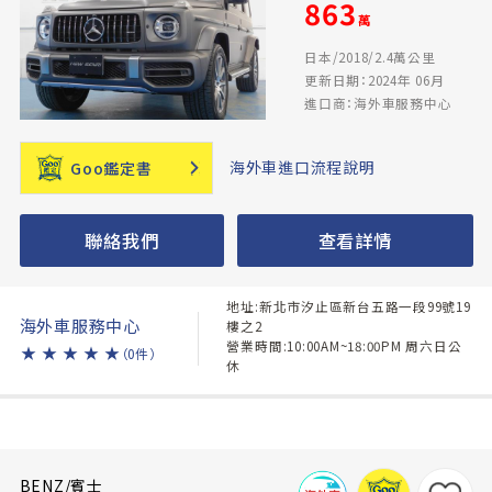
863
萬
日本/2018/2.4萬公里
更新日期：2024年 06月
進口商：海外車服務中心
海外車進口流程說明
Goo鑑定書
聯絡我們
查看詳情
地址:新北市汐止區新台五路一段99號19
海外車服務中心
樓之2
營業時間:10:00AM~18:00PM 周六日公
★
★
★
★
★
（0件）
休
BENZ/賓士