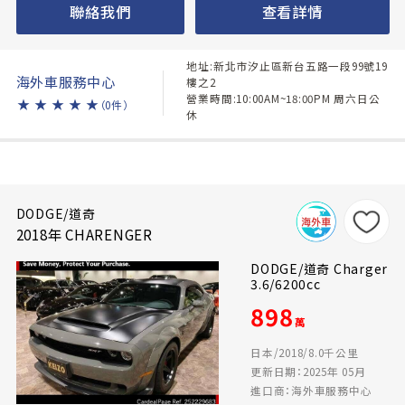
聯絡我們
查看詳情
地址:新北市汐止區新台五路一段99號19
海外車服務中心
樓之2
營業時間:10:00AM~18:00PM 周六日公
★
★
★
★
★
（0件）
休
DODGE/道奇
2018年 CHARENGER
DODGE/道奇 Charger
3.6/6200cc
898
萬
日本/2018/8.0千公里
更新日期：2025年 05月
進口商：海外車服務中心