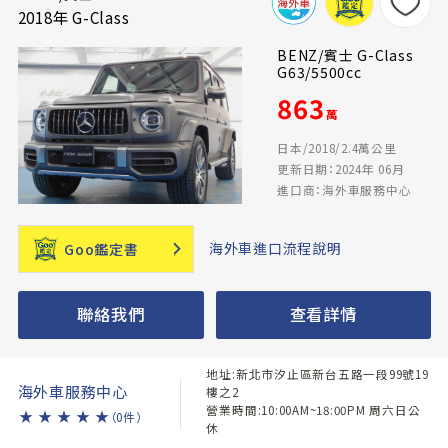
2018年 G-Class
BENZ/賓士 G-Class
G63/5500cc
863
萬
日本/2018/2.4萬公里
更新日期：2024年 06月
進口商：海外車服務中心
海外車進口流程說明
Goo鑑定書
聯絡我們
查看詳情
地址:新北市汐止區新台五路一段99號19
海外車服務中心
樓之2
營業時間:10:00AM~18:00PM 周六日公
★
★
★
★
★
（0件）
休