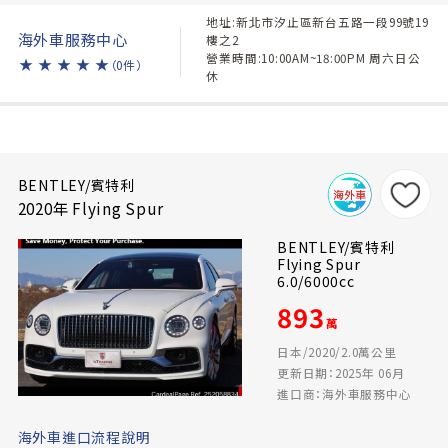
地址:新北市汐止區新台五路一段99號19
海外車服務中心
樓之2
營業時間:10:00AM~18:00PM 周六日公
★
★
★
★
★
（0件）
休
BENTLEY/賓特利
2020年 Flying Spur
BENTLEY/賓特利
Flying Spur
6.0/6000cc
893
萬
日本/2020/2.0萬公里
更新日期：2025年 06月
進口商：海外車服務中心
海外車進口流程說明