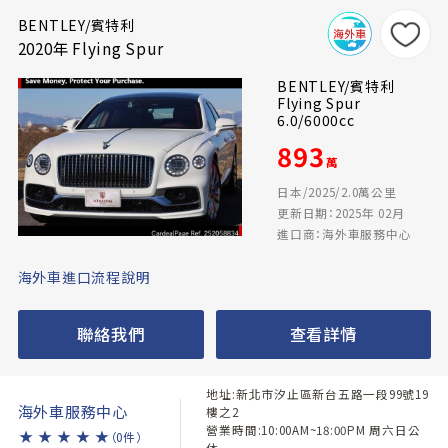
BENTLEY/賓特利
2020年 Flying Spur
BENTLEY/賓特利
Flying Spur
6.0/6000cc
893
萬
日本/2025/2.0萬公里
更新日期：2025年 02月
進口商：海外車服務中心
海外車進口流程說明
聯絡我們
查看詳情
地址:新北市汐止區新台五路一段99號19
海外車服務中心
樓之2
營業時間:10:00AM~18:00PM 周六日公
★
★
★
★
★
（0件）
休