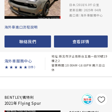
日本/2018/6.0千公里
更新日期：2025年 04月
進口商：海外車服務中心
海外車進口流程說明
聯絡我們
查看詳情
地址:新北市汐止區新台五路一段99號19
海外車服務中心
樓之2
營業時間:10:00AM~18:00PM 周六日公
★
★
★
★
★
（0件）
休
BENTLEY/賓特利
2021年 Flying Spur