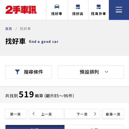
找好車
找好店
找海外車
首頁
找好車
找好車
find a good car
預設排列
搜尋條件
519
共找到
輛車（顯示85〜96件）
第一頁
上一頁
下一頁
最後一頁