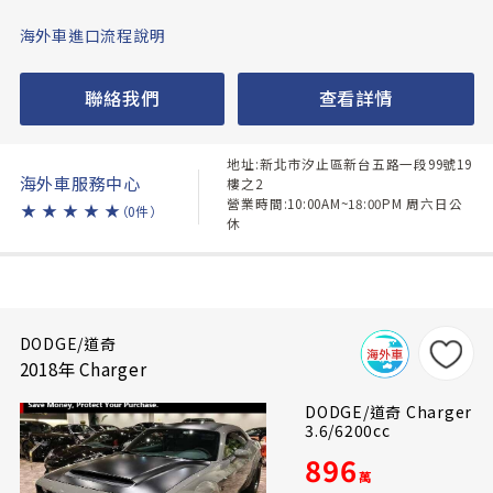
海外車進口流程說明
聯絡我們
查看詳情
地址:新北市汐止區新台五路一段99號19
海外車服務中心
樓之2
營業時間:10:00AM~18:00PM 周六日公
★
★
★
★
★
（0件）
休
DODGE/道奇
2018年 Charger
DODGE/道奇 Charger
3.6/6200cc
896
萬