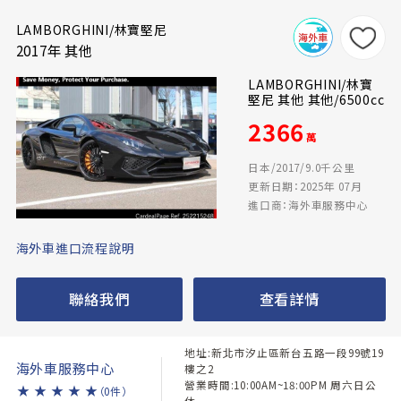
LAMBORGHINI/林寶堅尼
2017年 其他
LAMBORGHINI/林寶
堅尼 其他 其他/6500cc
2366
萬
日本/2017/9.0千公里
更新日期：2025年 07月
進口商：海外車服務中心
海外車進口流程說明
聯絡我們
查看詳情
地址:新北市汐止區新台五路一段99號19
海外車服務中心
樓之2
營業時間:10:00AM~18:00PM 周六日公
★
★
★
★
★
（0件）
休