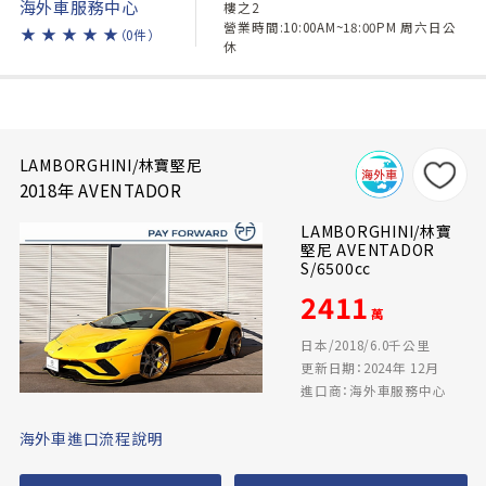
海外車服務中心
樓之2
營業時間:10:00AM~18:00PM 周六日公
★
★
★
★
★
（0件）
休
LAMBORGHINI/林寶堅尼
2018年 AVENTADOR
LAMBORGHINI/林寶
堅尼 AVENTADOR
S/6500cc
2411
萬
日本/2018/6.0千公里
更新日期：2024年 12月
進口商：海外車服務中心
海外車進口流程說明