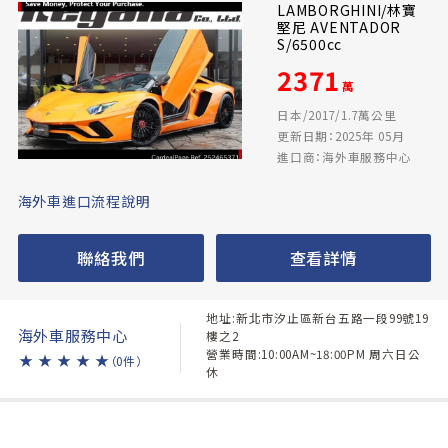
LAMBORGHINI/林寶
堅尼 AVENTADOR
S/6500cc
2371
萬
日本/2017/1.7萬公里
更新日期：2025年 05月
進口商：海外車服務中心
海外車進口流程說明
聯絡我們
查看詳情
地址:新北市汐止區新台五路一段99號19
海外車服務中心
樓之2
營業時間:10:00AM~18:00PM 周六日公
★
★
★
★
★
（0件）
休