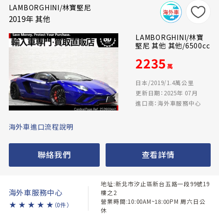
LAMBORGHINI/林寶堅尼
2019年 其他
LAMBORGHINI/林寶
堅尼 其他 其他/6500cc
2235
萬
日本/2019/1.4萬公里
更新日期：2025年 07月
進口商：海外車服務中心
海外車進口流程說明
聯絡我們
查看詳情
地址:新北市汐止區新台五路一段99號19
海外車服務中心
樓之2
營業時間:10:00AM~18:00PM 周六日公
★
★
★
★
★
（0件）
休