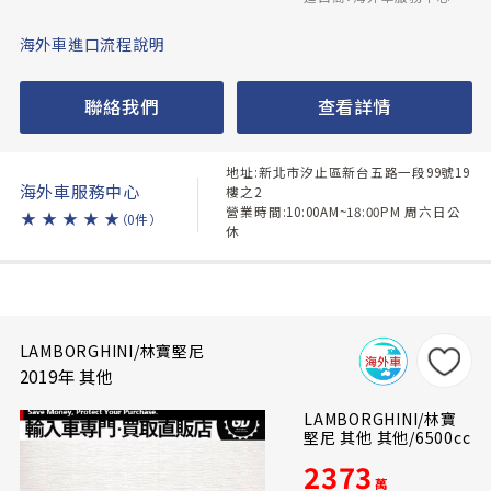
海外車進口流程說明
聯絡我們
查看詳情
地址:新北市汐止區新台五路一段99號19
海外車服務中心
樓之2
營業時間:10:00AM~18:00PM 周六日公
★
★
★
★
★
（0件）
休
LAMBORGHINI/林寶堅尼
2019年 其他
LAMBORGHINI/林寶
堅尼 其他 其他/6500cc
2373
萬