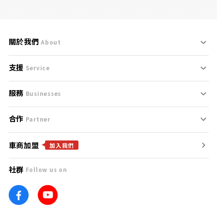
關於我們
About
支援
刊登規範
Service
服務
支援中心
服務條款
Businesses
合作
什麼是Goo鑑定？
聯絡我們
免責聲明
Partner
車商加盟
合作夥伴
找好車
隱私權政策
加入我們
社群
Follow us on
廣告合作
找好店
團隊
找海外車
車訊網