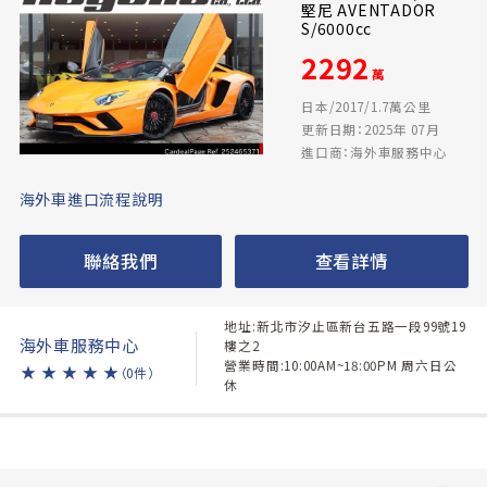
堅尼 AVENTADOR
S/6000cc
2292
萬
日本/2017/1.7萬公里
更新日期：2025年 07月
進口商：海外車服務中心
海外車進口流程說明
聯絡我們
查看詳情
地址:新北市汐止區新台五路一段99號19
海外車服務中心
樓之2
營業時間:10:00AM~18:00PM 周六日公
★
★
★
★
★
（0件）
休