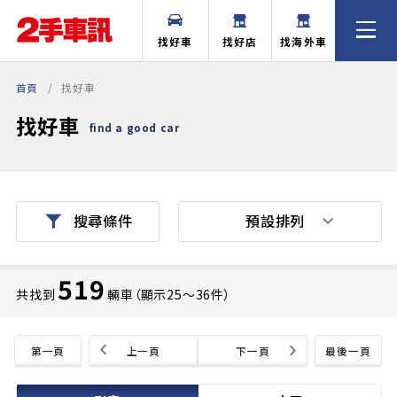
找好車
找好店
找海外車
首頁
找好車
找好車
find a good car
預設排列
搜尋條件
519
共找到
輛車（顯示25〜36件）
第一頁
上一頁
下一頁
最後一頁