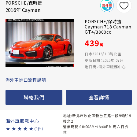
PORSCHE/保時捷
2016年 Cayman
PORSCHE/保時捷
Cayman 718 Cayman
GT4/3800cc
439
萬
日本/2016/1.3萬公里
更新日期：2025年 07月
進口商：海外車服務中心
海外車進口流程說明
聯絡我們
查看詳情
地址:新北市汐止區新台五路一段99號19
海外車服務中心
樓之2
營業時間:10:00AM~18:00PM 周六日公
★
★
★
★
★
（0件）
休