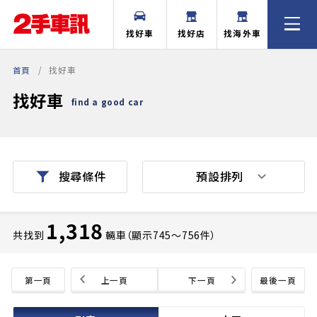
找好車
找好店
找海外車
首頁
找好車
找好車
find a good car
預設排列
搜尋條件
1,318
共找到
輛車（顯示745〜756件）
第一頁
上一頁
下一頁
最後一頁