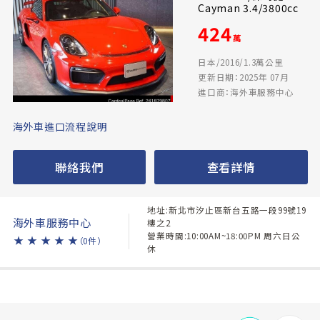
Cayman 3.4/3800cc
424
萬
日本/2016/1.3萬公里
更新日期：2025年 07月
進口商：海外車服務中心
海外車進口流程說明
聯絡我們
查看詳情
地址:新北市汐止區新台五路一段99號19
海外車服務中心
樓之2
營業時間:10:00AM~18:00PM 周六日公
★
★
★
★
★
（0件）
休