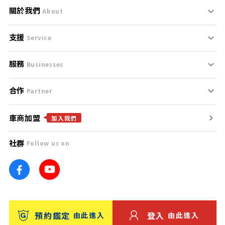
關於我們
About
支援
刊登規範
Service
服務
支援中心
服務條款
Businesses
合作
什麼是Goo鑑定？
聯絡我們
免責聲明
Partner
車商加盟
合作夥伴
找好車
隱私權政策
加入我們
社群
Follow us on
廣告合作
找好店
團隊
找海外車
車訊網
消費者評價
台灣優良中古車商大獎
預約鑑定
登入
由此進入
由此進入