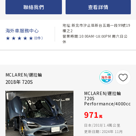
聯絡我們
查看詳情
地址:新北市汐止區新台五路一段99號19
海外車服務中心
樓之2
營業時間:10:00AM~18:00PM 周六日公
★
★
★
★
★
（0件）
休
MCLAREN/邁拉輪
2018年 720S
MCLAREN/邁拉輪
720S
Performance/4000cc
971
萬
日本/2018/1.4萬公里
更新日期：2024年 11月