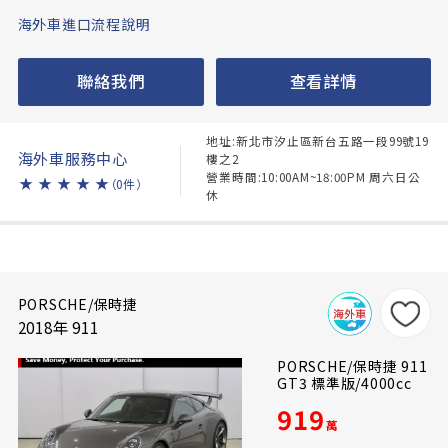
海外車進口流程說明
聯絡我們
查看詳情
地址:新北市汐止區新台五路一段99號19
海外車服務中心
樓之2
營業時間:10:00AM~18:00PM 周六日公
★
★
★
★
★
（0件）
休
PORSCHE/保時捷
2018年 911
PORSCHE/保時捷 911
GT3 標準版/4000cc
919
萬