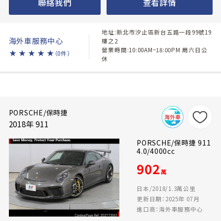
聯絡我們
查看詳情
地址:新北市汐止區新台五路一段99號19
海外車服務中心
樓之2
營業時間:10:00AM~18:00PM 周六日公
★
★
★
★
★
（0件）
休
PORSCHE/保時捷
2018年 911
PORSCHE/保時捷 911
4.0/4000cc
902
萬
日本/2018/1.3萬公里
更新日期：2025年 07月
進口商：海外車服務中心