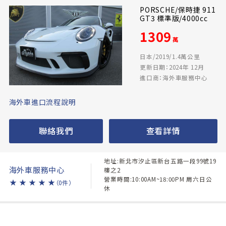
PORSCHE/保時捷 911
GT3 標準版/4000cc
1309
萬
日本/2019/1.4萬公里
更新日期：2024年 12月
進口商：海外車服務中心
海外車進口流程說明
聯絡我們
查看詳情
地址:新北市汐止區新台五路一段99號19
海外車服務中心
樓之2
營業時間:10:00AM~18:00PM 周六日公
★
★
★
★
★
（0件）
休