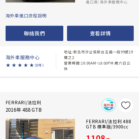
進口商：海外車服務中心
海外車進口流程說明
聯絡我們
查看詳情
地址:新北市汐止區新台五路一段99號19
海外車服務中心
樓之2
營業時間:10:00AM~18:00PM 周六日公
★
★
★
★
★
（0件）
休
FERRARI/法拉利
2016年 488 GTB
FERRARI/法拉利 488
GTB 標準版/3900cc
1108