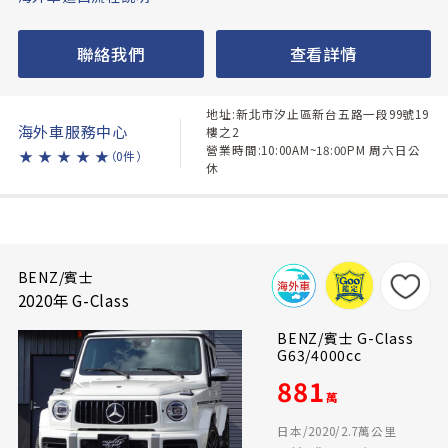
聯絡我們
查看詳情
地址:新北市汐止區新台五路一段99號19
海外車服務中心
樓之2
營業時間:10:00AM~18:00PM 周六日公
★
★
★
★
★
（0件）
休
BENZ/賓士
2020年 G-Class
BENZ/賓士 G-Class
G63/4000cc
881
萬
日本/2020/2.7萬公里