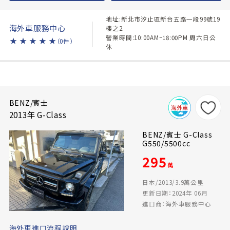
地址:新北市汐止區新台五路一段99號19
海外車服務中心
樓之2
營業時間:10:00AM~18:00PM 周六日公
★
★
★
★
★
（0件）
休
BENZ/賓士
2013年 G-Class
BENZ/賓士 G-Class
G550/5500cc
295
萬
日本/2013/3.9萬公里
更新日期：2024年 06月
進口商：海外車服務中心
海外車進口流程說明