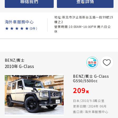
聯絡我們
查看詳情
地址:新北市汐止區新台五路一段99號19
海外車服務中心
樓之2
營業時間:10:00AM~18:00PM 周六日公
★
★
★
★
★
（0件）
休
BENZ/賓士
2010年 G-Class
BENZ/賓士 G-Class
G550/5500cc
209
萬
日本/2010/9.0萬公里
更新日期：2024年 06月
進口商：海外車服務中心