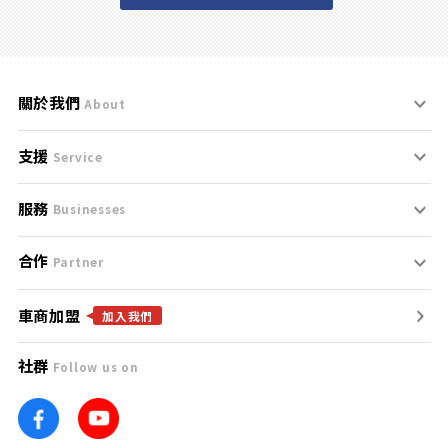
關於我們
About
支援
刊登規範
Service
服務
支援中心
服務條款
Businesses
合作
什麼是Goo鑑定？
聯絡我們
免責聲明
Partner
車商加盟
合作夥伴
找好車
隱私權政策
加入我們
社群
Follow us on
廣告合作
找好店
團隊
找海外車
車訊網