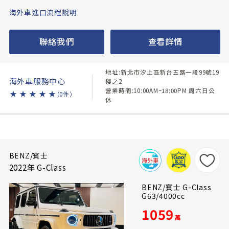
海外車進口流程說明
聯絡我們
查看詳情
地址:新北市汐止區新台五路一段99號19
海外車服務中心
樓之2
營業時間:10:00AM~18:00PM 周六日公
★
★
★
★
★
（0件）
休
BENZ/賓士
2022年 G-Class
BENZ/賓士 G-Class
G63/4000cc
1059
萬