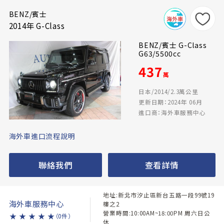
BENZ/賓士
2014年 G-Class
BENZ/賓士 G-Class
G63/5500cc
437
萬
日本/2014/2.3萬公里
更新日期：2024年 06月
進口商：海外車服務中心
海外車進口流程說明
聯絡我們
查看詳情
地址:新北市汐止區新台五路一段99號19
海外車服務中心
樓之2
營業時間:10:00AM~18:00PM 周六日公
★
★
★
★
★
（0件）
休