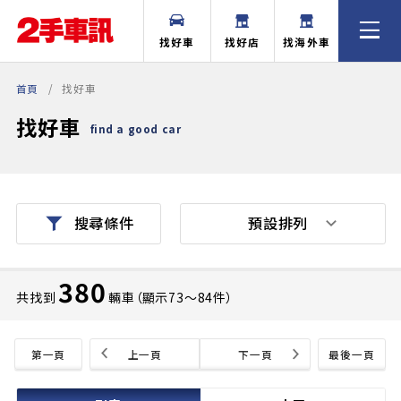
找好車
找好店
找海外車
首頁
找好車
找好車
find a good car
預設排列
搜尋條件
380
共找到
輛車（顯示73〜84件）
第一頁
上一頁
下一頁
最後一頁