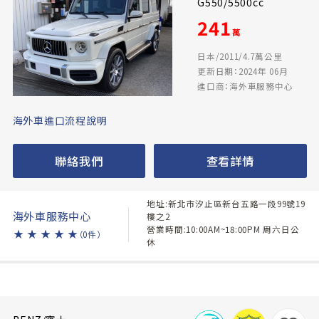
G550/5500cc
241
萬
日本/2011/4.7萬公里
更新日期：2024年 06月
進口商：海外車服務中心
海外車進口流程說明
聯絡我們
查看詳情
地址:新北市汐止區新台五路一段99號19
海外車服務中心
樓之2
營業時間:10:00AM~18:00PM 周六日公
★
★
★
★
★
（0件）
休