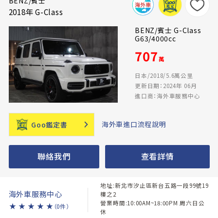
BENZ/賓士
2018年 G-Class
BENZ/賓士 G-Class
G63/4000cc
707
萬
日本/2018/5.6萬公里
更新日期：2024年 06月
進口商：海外車服務中心
海外車進口流程說明
Goo鑑定書
聯絡我們
查看詳情
地址:新北市汐止區新台五路一段99號19
海外車服務中心
樓之2
營業時間:10:00AM~18:00PM 周六日公
★
★
★
★
★
（0件）
休