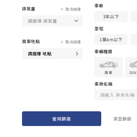
車齢
排氣量
取消篩選
3年以下
里程
1萬km以下
賞車地點
取消篩選
車輛種類
請選擇 地點
房車
SU
車商名稱
套用篩選
清空篩選