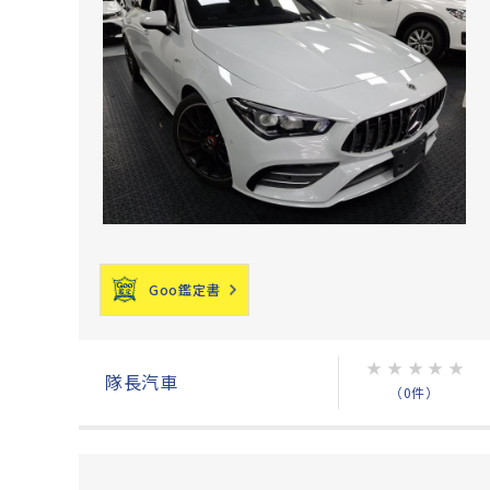
Goo鑑定書
★
★
★
★
★
隊長汽車
（0件）