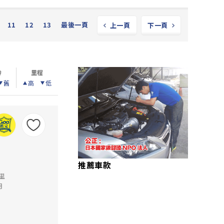
11
12
13
最後一頁
上一頁
下一頁
齡
里程
舊
高
低
推薦車款
公里
月