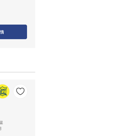
情
公里
月