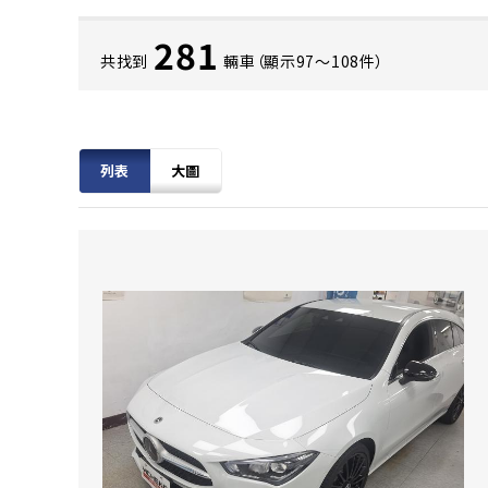
281
共找到
輛車（顯示97〜108件）
列表
大圖