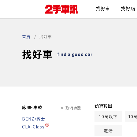
找好車
找好店
首頁
找好車
找好車
find a good car
預算範圍
廠牌・車款
取消篩選
10萬以下
10
BENZ/賓士
CLA-Class
電洽