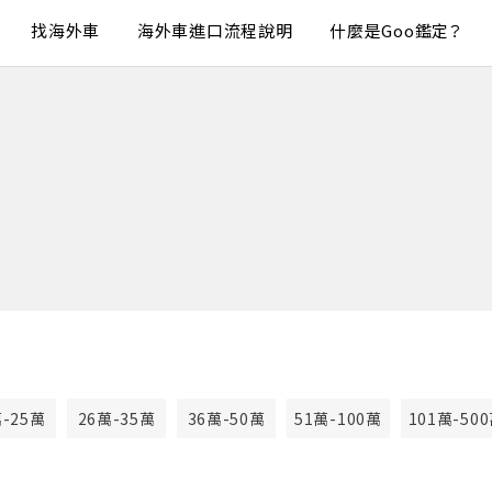
找海外車
海外車進口流程說明
什麼是Goo鑑定？
萬-25萬
26萬-35萬
36萬-50萬
51萬-100萬
101萬-50