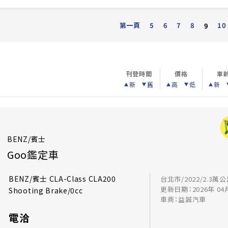
第一頁
5
6
7
8
10
9
刊登時間
價格
車
新
舊
高
低
新
BENZ/賓士
Goo鑑定車
BENZ/賓士 CLA-Class CLA200
台北市/2022/2.3萬
更新日期：2026年 04
Shooting Brake/0cc
車商：益誠汽車
電洽