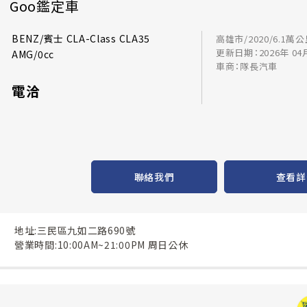
Goo鑑定車
BENZ/賓士 CLA-Class CLA35
高雄市/2020/6.1萬
更新日期：2026年 04
AMG/0cc
車商：隊長汽車
電洽
聯絡我們
查看詳
地址:三民區九如二路690號
營業時間:10:00AM~21:00PM 周日公休