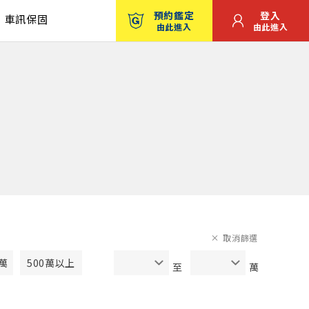
預約鑑定
登入
車訊保固
由此進入
由此進入
取消篩選
0萬
500萬以上
至
萬