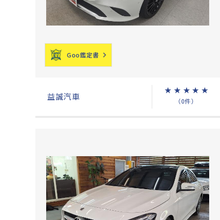
Goo鑑定書
★
★
★
★
★
益誠汽車
（0件）