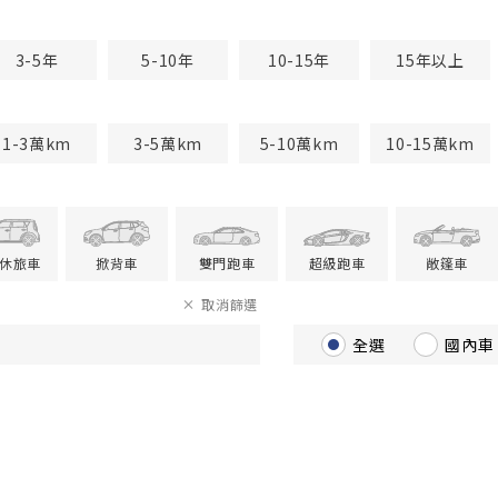
3-5年
5-10年
10-15年
15年以上
1-3萬km
3-5萬km
5-10萬km
10-15萬km
V休旅車
掀背車
雙門跑車
超級跑車
敞篷車
取消篩選
全選
國內車