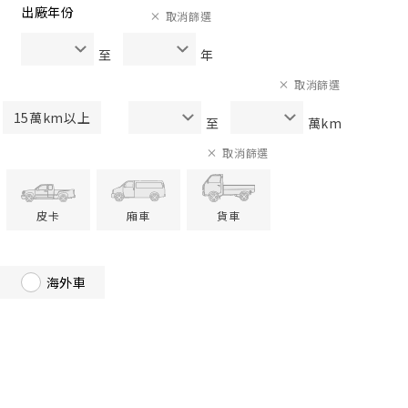
出廠年份
取消篩選
至
年
取消篩選
15萬km以上
至
萬km
取消篩選
皮卡
廂車
貨車
海外車