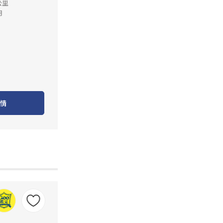
公里
月
情