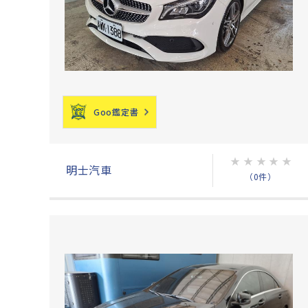
Goo鑑定書
★
★
★
★
★
明士汽車
（0件）