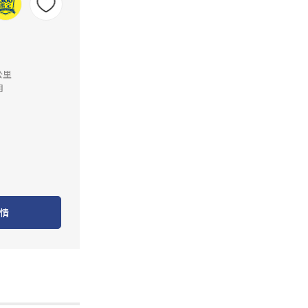
公里
月
情