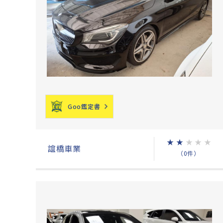
Goo鑑定書
★
★
★
★
★
誼橋車業
（0件）