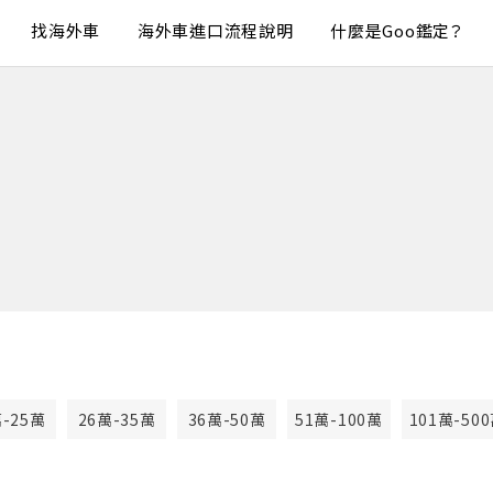
找海外車
海外車進口流程說明
什麼是Goo鑑定？
萬-25萬
26萬-35萬
36萬-50萬
51萬-100萬
101萬-50