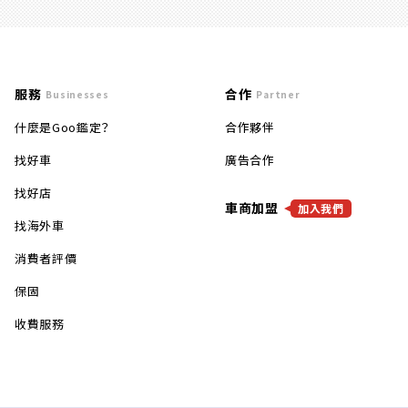
服務
合作
Businesses
Partner
什麼是Goo鑑定？
合作夥伴
找好車
廣告合作
找好店
車商加盟
加入我們
找海外車
消費者評價
保固
收費服務