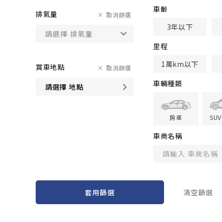
車齢
排氣量
取消篩選
3年以下
里程
1萬km以下
賞車地點
取消篩選
車輛種類
請選擇 地點
房車
SU
車商名稱
套用篩選
清空篩選