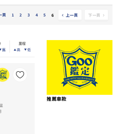
一頁
1
2
3
4
5
6
上一頁
下一頁
齡
里程
舊
高
低
推薦車款
公里
月