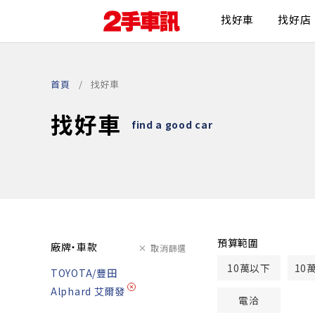
找好車
找好店
首頁
找好車
找好車
find a good car
預算範圍
廠牌・車款
取消篩選
10萬以下
10
TOYOTA/豐田
Alphard 艾爾發
電洽