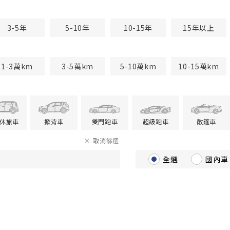
3-5年
5-10年
10-15年
15年以上
1-3萬km
3-5萬km
5-10萬km
10-15萬km
V休旅車
掀背車
雙門跑車
超級跑車
敞篷車
取消篩選
全選
國內車