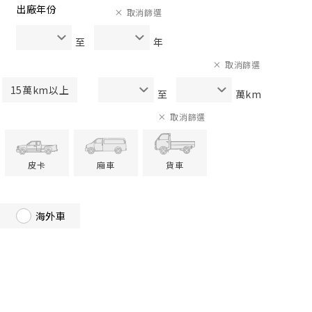
出廠年份
取消篩選
至
年
取消篩選
15萬km以上
至
萬km
取消篩選
皮卡
廂車
貨車
海外車