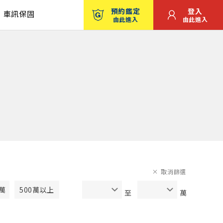
預約鑑定
登入
車訊保固
由此進入
由此進入
取消篩選
0萬
500萬以上
至
萬