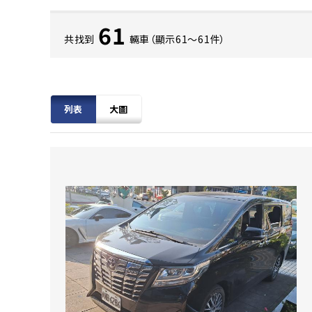
61
共找到
輛車（顯示61〜61件）
列表
大圖