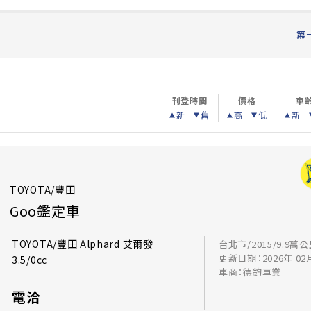
第
刊登時間
價格
車
新
舊
高
低
新
TOYOTA/豐田
Goo鑑定車
TOYOTA/豐田 Alphard 艾爾發
台北市/2015/9.9萬
更新日期：2026年 02
3.5/0cc
車商：德鈞車業
電洽