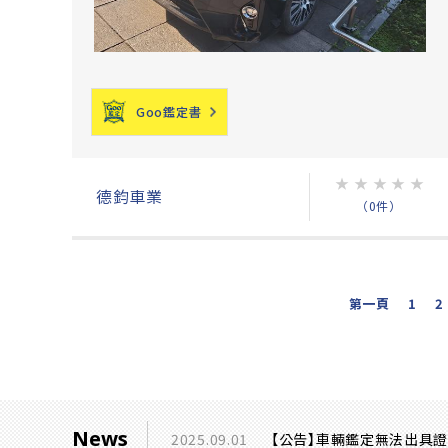
Goo鑑定書
★
★
★
★
★
德鈞車業
（0件）
第一頁
1
2
News
2025.09.01
【公告】車輛鑑定無法出具