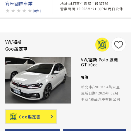
宥禾國際車業
地址:林口區仁愛路二段377號
營業時間:10:00AM~21:00PM 周日公休
★
★
★
★
★
（0件）
VW/福斯
Goo鑑定車
VW/福斯 Polo 波蘿
GTI/0cc
電洽
新北市/2019/6.4萬公里
更新日期：2026年 02月
車商：毅品汽車有限公司
Goo鑑定書