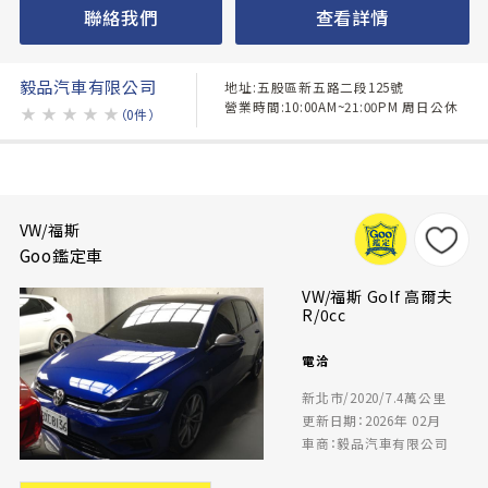
聯絡我們
查看詳情
毅品汽車有限公司
地址:五股區新五路二段125號
營業時間:10:00AM~21:00PM 周日公休
★
★
★
★
★
（0件）
VW/福斯
Goo鑑定車
VW/福斯 Golf 高爾夫
R/0cc
電洽
新北市/2020/7.4萬公里
更新日期：2026年 02月
車商：毅品汽車有限公司