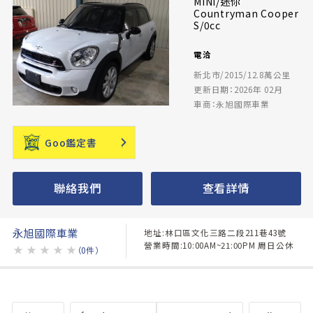
MINI/迷你
Countryman Cooper
S/0cc
電洽
新北市/2015/12.8萬公里
更新日期：2026年 02月
車商：永旭國際車業
Goo鑑定書
聯絡我們
查看詳情
永旭國際車業
地址:林口區文化三路二段211巷43號
營業時間:10:00AM~21:00PM 周日公休
★
★
★
★
★
（0件）