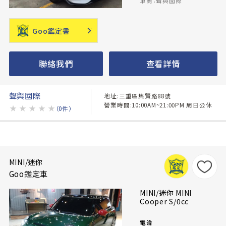
車商：聲與國際
Goo鑑定書
聯絡我們
查看詳情
聲與國際
地址:三重區集賢路88號
營業時間:10:00AM~21:00PM 周日公休
★
★
★
★
★
（0件）
MINI/迷你
Goo鑑定車
MINI/迷你 MINI
Cooper S/0cc
電洽