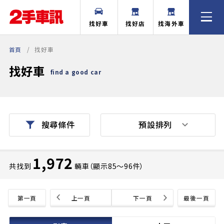
找好車
找好店
找海外車
首頁
找好車
找好車
find a good car
預設排列
搜尋條件
1,972
共找到
輛車（顯示85〜96件）
第一頁
上一頁
下一頁
最後一頁