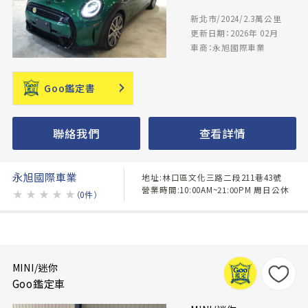
新北市/2024/2.3萬公里
更新日期：2026年 02月
車商：永旭國際車業
Goo鑑定書
聯絡我們
查看詳情
永旭國際車業
地址:林口區文化三路二段211巷43號
營業時間:10:00AM~21:00PM 周日公休
★
★
★
★
★
（0件）
MINI/迷你
Goo鑑定車