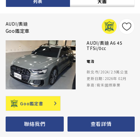
列表
大圖
AUDI/奧迪
Goo鑑定車
AUDI/奧迪 A6 45
TFSi/0cc
電洽
新北市/2024/2.9萬公里
更新日期：2026年 02月
車商：宥禾國際車業
Goo鑑定書
聯絡我們
查看詳情