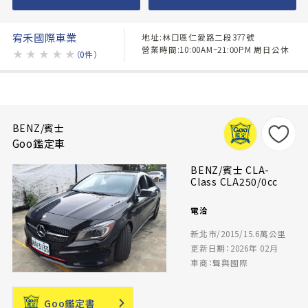
宥禾國際車業
地址:林口區仁愛路二段377號
營業時間:10:00AM~21:00PM 周日公休
★
★
★
★
★
（0件）
BENZ/賓士
Goo鑑定車
BENZ/賓士 CLA-
Class CLA250/0cc
電洽
新北市/2015/15.6萬公里
更新日期：2026年 02月
車商：聲與國際
Goo鑑定書