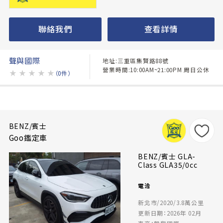
聯絡我們
查看詳情
聲與國際
地址:三重區集賢路88號
營業時間:10:00AM~21:00PM 周日公休
★
★
★
★
★
（0件）
BENZ/賓士
Goo鑑定車
BENZ/賓士 GLA-
Class GLA35/0cc
電洽
新北市/2020/3.8萬公里
更新日期：2026年 02月