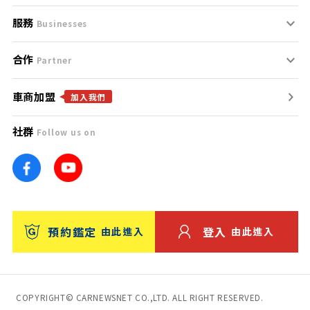
服務
支援中心
服務條款
Businesses
合作
什麼是Goo鑑定？
聯絡我們
免責聲明
Partner
車商加盟
合作夥伴
找好車
隱私權政策
加入我們
社群
Follow us on
廣告合作
找好店
團隊
找海外車
車訊網
消費者評價
台灣優良中古車商大獎
預約鑑定
登入
由此進入
由此進入
保固
收費服務
COPYRIGHT© CARNEWSNET CO.,LTD. ALL RIGHT RESERVED.