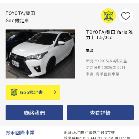
TOYOTA/豐田
Goo鑑定車
TOYOTA/豐田 Yaris 雅
力士 1.5/0cc
電洽
新北市/2015/6.4萬公里
更新日期：2026年 02月
車商：宥禾國際車業
Goo鑑定書
聯絡我們
查看詳情
宥禾國際車業
地址:林口區仁愛路二段377號
營業時間:10:00AM~21:00PM 周日公休