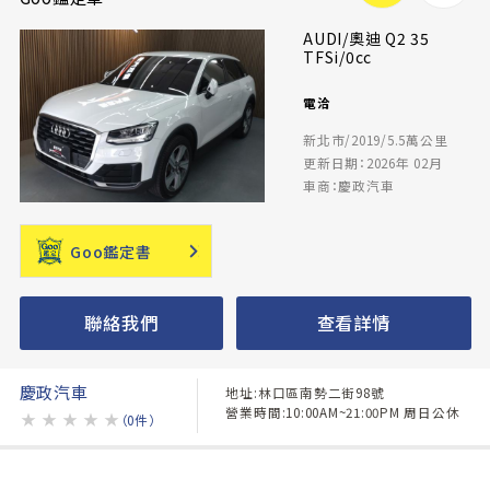
AUDI/奧迪 Q2 35
TFSi/0cc
電洽
新北市/2019/5.5萬公里
更新日期：2026年 02月
車商：慶政汽車
Goo鑑定書
聯絡我們
查看詳情
慶政汽車
地址:林口區南勢二街98號
營業時間:10:00AM~21:00PM 周日公休
★
★
★
★
★
（0件）