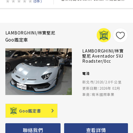
★
★
★
★
★
（0件）
LAMBORGHINI/林寶堅尼
Goo鑑定車
LAMBORGHINI/林寶
堅尼 Aventador SVJ
Roadster/0cc
電洽
新北市/2020/2.0千公里
更新日期：2026年 02月
車商：宥禾國際車業
Goo鑑定書
聯絡我們
查看詳情