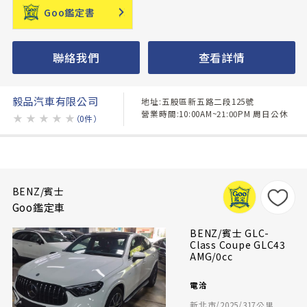
Goo鑑定書
聯絡我們
查看詳情
毅品汽車有限公司
地址:五股區新五路二段125號
營業時間:10:00AM~21:00PM 周日公休
★
★
★
★
★
（0件）
BENZ/賓士
Goo鑑定車
BENZ/賓士 GLC-
Class Coupe GLC43
AMG/0cc
電洽
新北市/2025/317公里