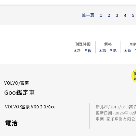
第一頁
1
2
3
5
4
刊登時間
價格
車
新
舊
高
低
新
VOLVO/富豪
Goo鑑定車
VOLVO/富豪 V60 2.0/0cc
新北市/2012/16.3萬
更新日期：2026年 02
車商：家禾車業有限公
電洽