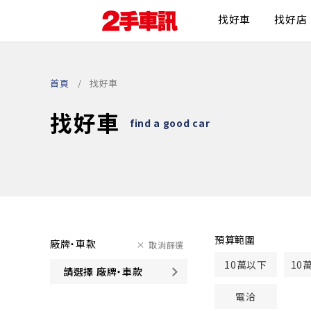
找好車
找好店
首頁
找好車
找好車
find a good car
預算範圍
廠牌・車款
取消篩選
10萬以下
10
請選擇 廠牌・車款
電洽