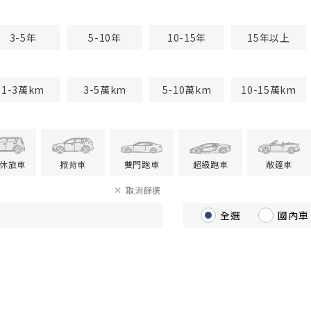
3-5年
5-10年
10-15年
15年以上
1-3萬km
3-5萬km
5-10萬km
10-15萬km
V休旅車
掀背車
雙門跑車
超級跑車
敞篷車
取消篩選
全選
國內車