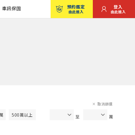
預約鑑定
登入
車訊保固
由此進入
由此進入
取消篩選
0萬
500萬以上
至
萬