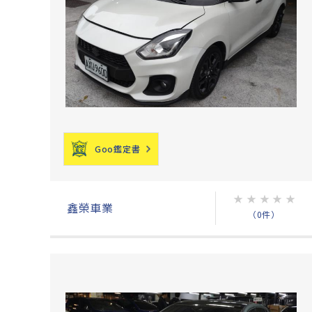
Goo鑑定書
★
★
★
★
★
鑫榮車業
（0件）