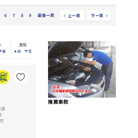
6
7
8
9
最後一頁
上一頁
下一頁
齡
里程
舊
高
低
推薦車款
公里
月
司