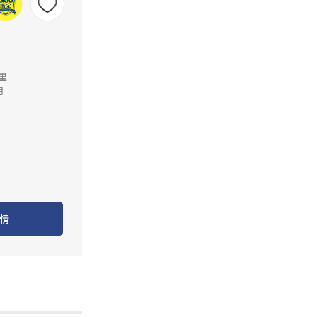
公里
月
情