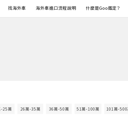
找海外車
海外車進口流程說明
什麼是Goo鑑定？
萬-25萬
26萬-35萬
36萬-50萬
51萬-100萬
101萬-50