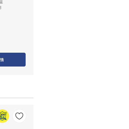
公里
月
情