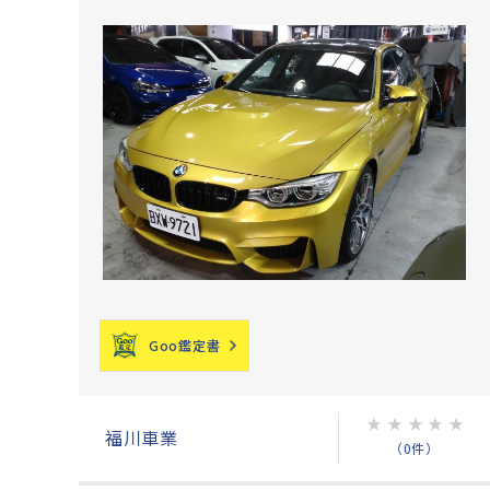
Goo鑑定書
★
★
★
★
★
福川車業
（0件）