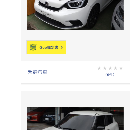
Goo鑑定書
★
★
★
★
★
禾群汽車
（0件）