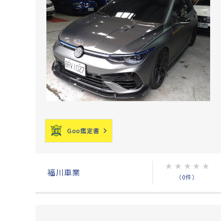
Goo鑑定書
★
★
★
★
★
福川車業
（0件）