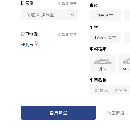
排氣量
取消篩選
車齢
3年以下
里程
賞車地點
取消篩選
1萬km以下
新北市
車輛種類
房車
SU
車商名稱
套用篩選
清空篩選