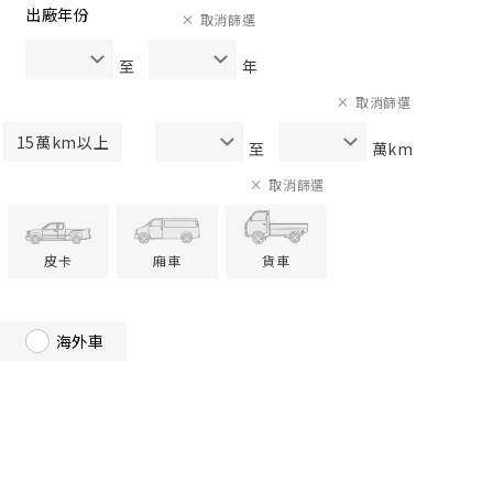
出廠年份
取消篩選
至
年
取消篩選
15萬km以上
至
萬km
取消篩選
皮卡
廂車
貨車
海外車