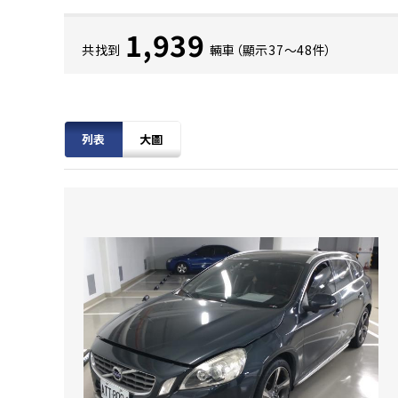
1,939
共找到
輛車（顯示37〜48件）
列表
大圖