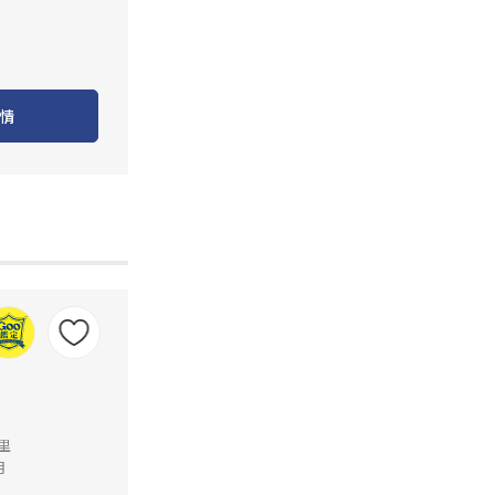
情
公里
月