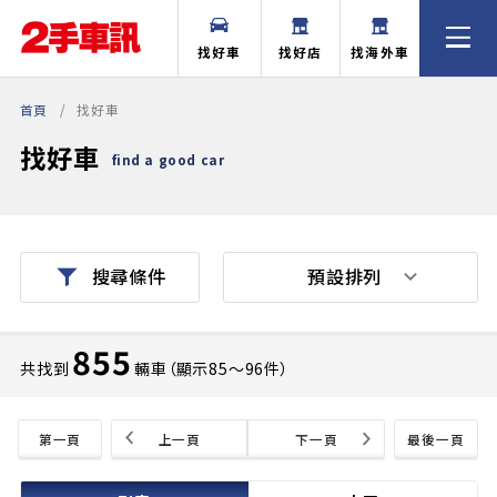
找好車
找好店
找海外車
首頁
找好車
找好車
find a good car
預設排列
搜尋條件
855
共找到
輛車（顯示85〜96件）
第一頁
上一頁
下一頁
最後一頁