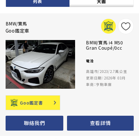
列表
大圖
BMW/寶馬
Goo鑑定車
BMW/寶馬 i4 M50
Gran Coupé/0cc
電洽
高雄市/2023/2.7萬公里
更新日期：2026年 03月
車商：亨駒車庫
Goo鑑定書
聯絡我們
查看詳情