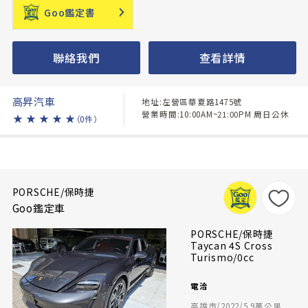
Goo鑑定書
聯絡我們
查看詳情
高昇汽車
地址:左營區華夏路1475號
營業時間:10:00AM~21:00PM 周日公休
★
★
★
★
★
（0件）
PORSCHE/保時捷
Goo鑑定車
PORSCHE/保時捷
Taycan 4S Cross
Turismo/0cc
電洽
高雄市/2022/5.9萬公里