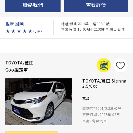
聯絡我們
查看詳情
世聯國際
地址:鼓山區中華一路998-1號
營業時間:10:00AM~21:00PM 周日公休
★
★
★
★
★
（0件）
TOYOTA/豐田
Goo鑑定車
TOYOTA/豐田 Sienna
2.5/0cc
電洽
高雄市/2024/2.3萬公里
更新日期：2026年 03月
車商：高昇汽車