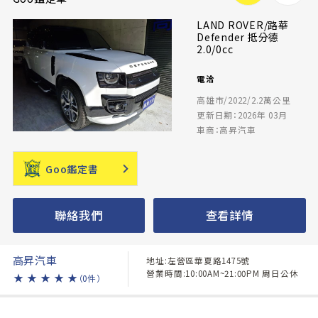
LAND ROVER/路華
Defender 抵分德
2.0/0cc
電洽
高雄市/2022/2.2萬公里
更新日期：2026年 03月
車商：高昇汽車
Goo鑑定書
聯絡我們
查看詳情
高昇汽車
地址:左營區華夏路1475號
營業時間:10:00AM~21:00PM 周日公休
★
★
★
★
★
（0件）