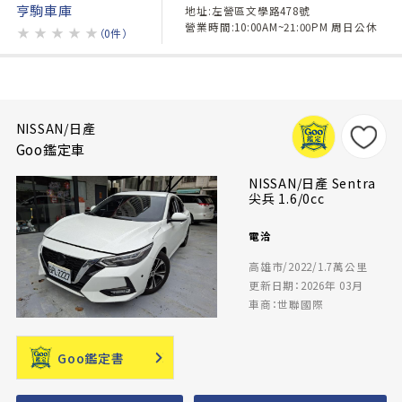
亨駒車庫
地址:左營區文學路478號
營業時間:10:00AM~21:00PM 周日公休
★
★
★
★
★
（0件）
NISSAN/日產
Goo鑑定車
NISSAN/日產 Sentra
尖兵 1.6/0cc
電洽
高雄市/2022/1.7萬公里
更新日期：2026年 03月
車商：世聯國際
Goo鑑定書