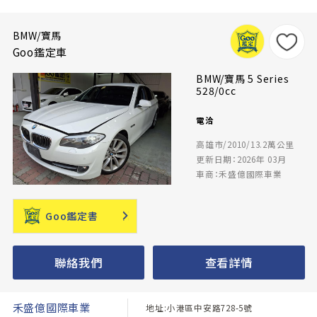
BMW/寶馬
Goo鑑定車
BMW/寶馬 5 Series
528/0cc
電洽
高雄市/2010/13.2萬公里
更新日期：2026年 03月
車商：禾盛億國際車業
Goo鑑定書
聯絡我們
查看詳情
禾盛億國際車業
地址:小港區中安路728-5號