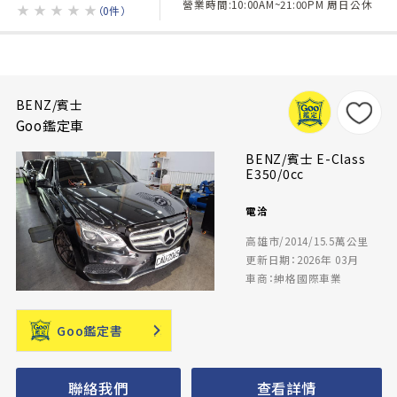
營業時間:10:00AM~21:00PM 周日公休
★
★
★
★
★
（0件）
BENZ/賓士
Goo鑑定車
BENZ/賓士 E-Class
E350/0cc
電洽
高雄市/2014/15.5萬公里
更新日期：2026年 03月
車商：紳格國際車業
Goo鑑定書
聯絡我們
查看詳情