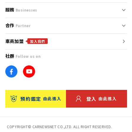
服務
支援中心
服務條款
Businesses
合作
什麼是Goo鑑定？
聯絡我們
免責聲明
Partner
車商加盟
合作夥伴
找好車
隱私權政策
加入我們
社群
Follow us on
廣告合作
找好店
團隊
找海外車
車訊網
消費者評價
台灣優良中古車商大獎
預約鑑定
登入
由此進入
由此進入
保固
收費服務
COPYRIGHT© CARNEWSNET CO.,LTD. ALL RIGHT RESERVED.