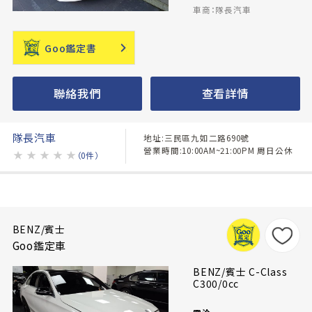
車商：隊長汽車
Goo鑑定書
聯絡我們
查看詳情
隊長汽車
地址:三民區九如二路690號
營業時間:10:00AM~21:00PM 周日公休
★
★
★
★
★
（0件）
BENZ/賓士
Goo鑑定車
BENZ/賓士 C-Class
C300/0cc