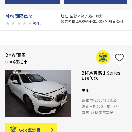
紳格國際車業
地址:左營區曾子路410號
營業時間:10:00AM~21:00PM 周日公休
★
★
★
★
★
（0件）
BMW/寶馬
Goo鑑定車
BMW/寶馬 1 Series
118/0cc
電洽
高雄市/2019/8.6萬公里
更新日期：2026年 03月
車商：紳格國際車業
Goo鑑定書