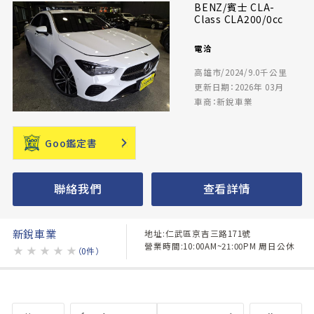
BENZ/賓士 CLA-
Class CLA200/0cc
電洽
高雄市/2024/9.0千公里
更新日期：2026年 03月
車商：新銳車業
Goo鑑定書
聯絡我們
查看詳情
新銳車業
地址:仁武區京吉三路171號
營業時間:10:00AM~21:00PM 周日公休
★
★
★
★
★
（0件）