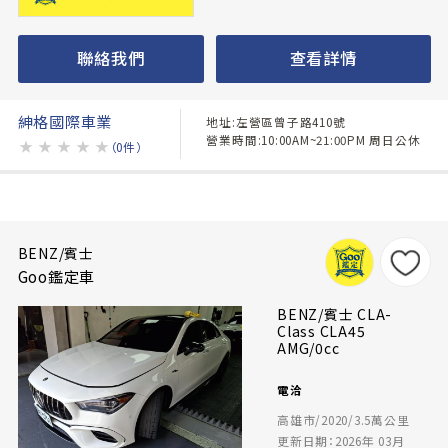
聯絡我們
查看詳情
紳格國際車業
地址:左營區曾子路410號
營業時間:10:00AM~21:00PM 周日公休
★
★
★
★
★
（0件）
BENZ/賓士
Goo鑑定車
BENZ/賓士 CLA-
Class CLA45
AMG/0cc
電洽
高雄市/2020/3.5萬公里
更新日期：2026年 03月