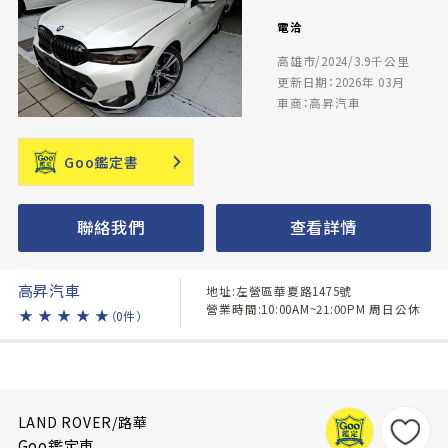
電洽
高雄市/2024/3.9千公里
更新日期：2026年 03月
車商：高昇汽車
Goo鑑定書
聯絡我們
查看詳情
高昇汽車
地址:左營區華夏路1475號
營業時間:10:00AM~21:00PM 周日公休
★
★
★
★
★
（0件）
LAND ROVER/路華
Goo鑑定車