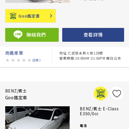
Goo鑑定書
聯絡我們
查看詳情
商義車業
地址:仁武區永新七街128號
營業時間:10:00AM~21:00PM 周日公休
★
★
★
★
★
（0件）
BENZ/賓士
Goo鑑定車
BENZ/賓士 E-Class
E350/0cc
電洽