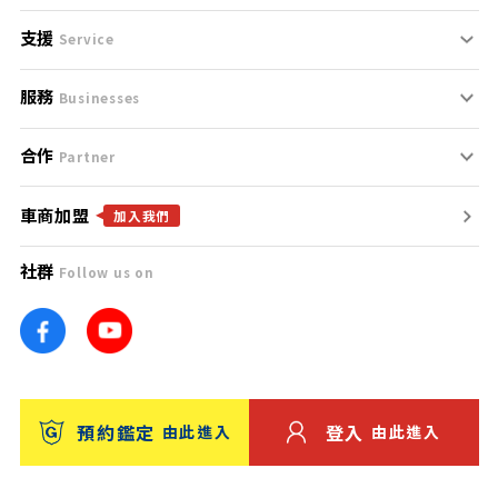
支援
刊登規範
Service
服務
支援中心
服務條款
Businesses
合作
什麼是Goo鑑定？
聯絡我們
免責聲明
Partner
車商加盟
合作夥伴
找好車
隱私權政策
加入我們
社群
Follow us on
廣告合作
找好店
團隊
找海外車
車訊網
消費者評價
台灣優良中古車商大獎
預約鑑定
登入
由此進入
由此進入
保固