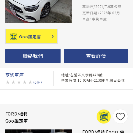
高雄市/2021/7.9萬公里
更新日期：2026年 03月
車商：亨駒車庫
Goo鑑定書
聯絡我們
查看詳情
亨駒車庫
地址:左營區文學路478號
營業時間:10:00AM~21:00PM 周日公休
★
★
★
★
★
（0件）
FORD/福特
Goo鑑定車
FORD/福特 Focus 佛