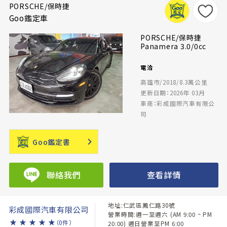
PORSCHE/保時捷
Goo鑑定車
PORSCHE/保時捷
Panamera 3.0/0cc
電洽
高雄市/2018/8.3萬公里
更新日期：2026年 03月
車商：彩成國際汽車有限公
司
Goo鑑定書
聯絡我們
查看詳情
地址:仁武區鳳仁路30號
彩成國際汽車有限公司
營業時間:週一至週六 (AM 9:00 ~ PM
★
★
★
★
★
（0件）
20:00) 週日營業至PM 6:00