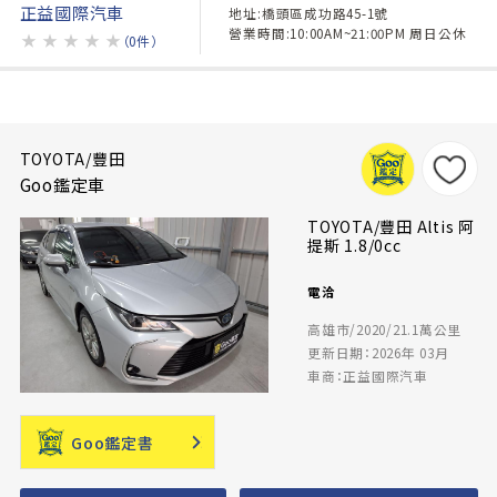
正益國際汽車
地址:橋頭區成功路45-1號
營業時間:10:00AM~21:00PM 周日公休
★
★
★
★
★
（0件）
TOYOTA/豐田
Goo鑑定車
TOYOTA/豐田 Altis 阿
提斯 1.8/0cc
電洽
高雄市/2020/21.1萬公里
更新日期：2026年 03月
車商：正益國際汽車
Goo鑑定書