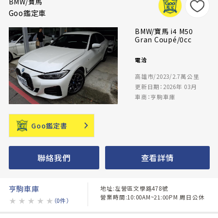
BMW/寶馬
Goo鑑定車
BMW/寶馬 i4 M50
Gran Coupé/0cc
電洽
高雄市/2023/2.7萬公里
更新日期：2026年 03月
車商：亨駒車庫
Goo鑑定書
聯絡我們
查看詳情
亨駒車庫
地址:左營區文學路478號
營業時間:10:00AM~21:00PM 周日公休
★
★
★
★
★
（0件）