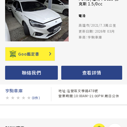
克斯 1.5/0cc
電洽
高雄市/2021/7.3萬公里
更新日期：2026年 03月
車商：亨駒車庫
Goo鑑定書
聯絡我們
查看詳情
亨駒車庫
地址:左營區文學路478號
營業時間:10:00AM~21:00PM 周日公休
★
★
★
★
★
（0件）