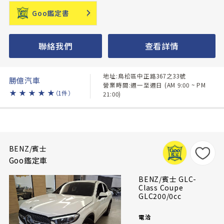
Goo鑑定書
聯絡我們
查看詳情
地址:鳥松區中正路367之33號
勝億汽車
營業時間:週一至週日 (AM 9:00 ~ PM
★
★
★
★
★
（1件）
21:00)
BENZ/賓士
Goo鑑定車
BENZ/賓士 GLC-
Class Coupe
GLC200/0cc
電洽