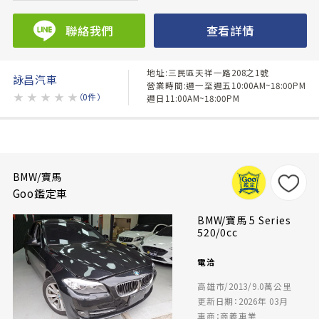
聯絡我們
查看詳情
地址:三民區天祥一路208之1號
詠昌汽車
營業時間:週一至週五10:00AM~18:00PM
★
★
★
★
★
（0件）
週日11:00AM~18:00PM
BMW/寶馬
Goo鑑定車
BMW/寶馬 5 Series
520/0cc
電洽
高雄市/2013/9.0萬公里
更新日期：2026年 03月
車商：商義車業