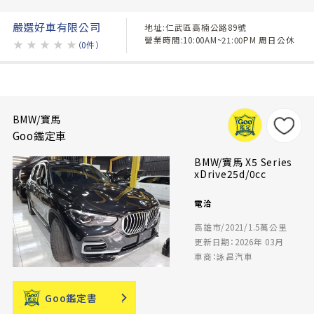
嚴選好車有限公司
地址:仁武區高楠公路89號
營業時間:10:00AM~21:00PM 周日公休
★
★
★
★
★
（0件）
BMW/寶馬
Goo鑑定車
BMW/寶馬 X5 Series
xDrive25d/0cc
電洽
高雄市/2021/1.5萬公里
更新日期：2026年 03月
車商：詠昌汽車
Goo鑑定書