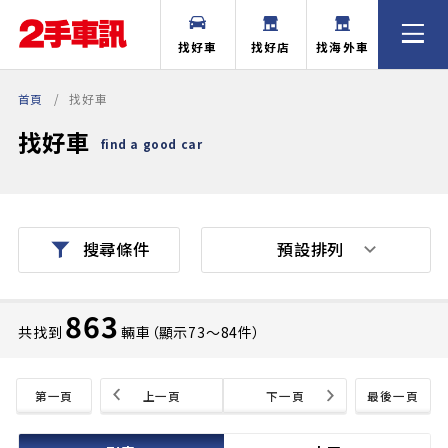
找好車
找好店
找海外車
首頁
找好車
找好車
find a good car
預設排列
搜尋條件
863
共找到
輛車（顯示73〜84件）
第一頁
上一頁
下一頁
最後一頁