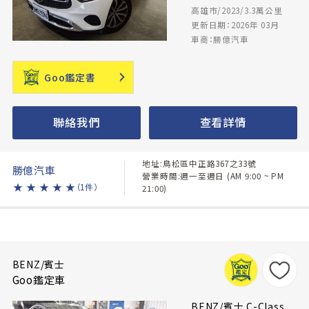
高雄市/2023/3.3萬公里
更新日期：2026年 03月
車商：勝億汽車
Goo鑑定書
聯絡我們
查看詳情
地址:鳥松區中正路367之33號
勝億汽車
營業時間:週一至週日 (AM 9:00 ~ PM
★
★
★
★
★
（1件）
21:00)
BENZ/賓士
Goo鑑定車
BENZ/賓士 C-Class