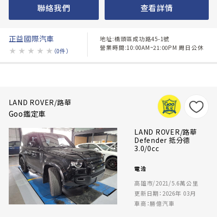
聯絡我們
查看詳情
正益國際汽車
地址:橋頭區成功路45-1號
營業時間:10:00AM~21:00PM 周日公休
★
★
★
★
★
（0件）
LAND ROVER/路華
Goo鑑定車
LAND ROVER/路華
Defender 抵分德
3.0/0cc
電洽
高雄市/2021/5.6萬公里
更新日期：2026年 03月
車商：勝億汽車