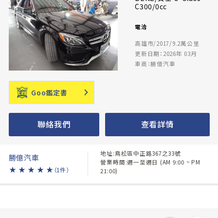
C300/0cc
電洽
高雄市/2017/9.2萬公里
更新日期：2026年 03月
車商：勝億汽車
Goo鑑定書
聯絡我們
查看詳情
地址:鳥松區中正路367之33號
勝億汽車
營業時間:週一至週日 (AM 9:00 ~ PM
★
★
★
★
★
（1件）
21:00)