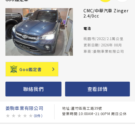
CMC/中華汽車 Zinger
2.4/0cc
電洽
桃園市/2022/2.1萬公里
更新日期：2026年 08月
車商：姜駒車業有限公司
Goo鑑定書
聯絡我們
查看詳情
姜駒車業有限公司
地址:蘆竹區南工路39號
營業時間:10:00AM~21:00PM 周日公休
★
★
★
★
★
（0件）