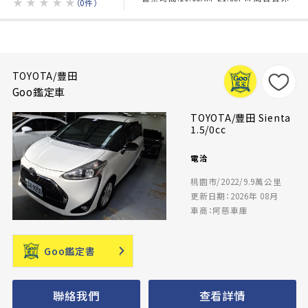
★
★
★
★
★
（0件）
TOYOTA/豐田
Goo鑑定車
TOYOTA/豐田 Sienta
1.5/0cc
電洽
桃園市/2022/9.9萬公里
更新日期：2026年 08月
車商：阿慈車庫
Goo鑑定書
聯絡我們
查看詳情