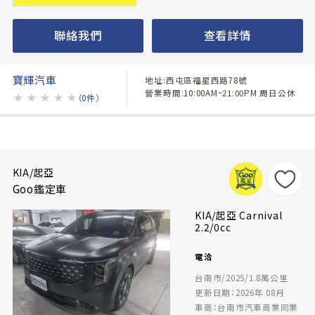
聯絡我們
查看詳情
寶輝汽車
地址:西屯區福星西路78號
營業時間:10:00AM~21:00PM 周日公休
★
★
★
★
★
（0件）
KIA/起亞
Goo鑑定車
KIA/起亞 Carnival
2.2/0cc
電洽
台南市/2025/1.8萬公里
更新日期：2026年 08月
車商：台南市汽車商業同業