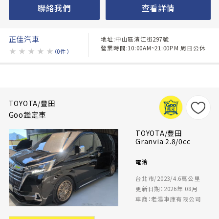
聯絡我們
查看詳情
正佳汽車
地址:中山區濱江街297號
營業時間:10:00AM~21:00PM 周日公休
★
★
★
★
★
（0件）
TOYOTA/豐田
Goo鑑定車
TOYOTA/豐田
Granvia 2.8/0cc
電洽
台北市/2023/4.6萬公里
更新日期：2026年 08月
車商：老湯車庫有限公司