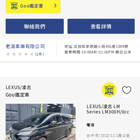
Goo鑑定書
聯絡我們
查看詳情
老湯車庫有限公司
地址:北投區承德路七段401巷1009號
營業時間:10:00AM~21:00PM 周日公休
★
★
★
★
★
（1件）
LEXUS/凌志
Goo鑑定車
LEXUS/凌志 LM
Series LM300H/0cc
電洽
台中市/2022/12.1萬公里