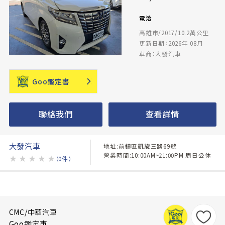
電洽
高雄市/2017/10.2萬公里
更新日期：2026年 08月
車商：大發汽車
Goo鑑定書
聯絡我們
查看詳情
大發汽車
地址:前鎮區凱旋三路69號
營業時間:10:00AM~21:00PM 周日公休
★
★
★
★
★
（0件）
CMC/中華汽車
Goo鑑定車