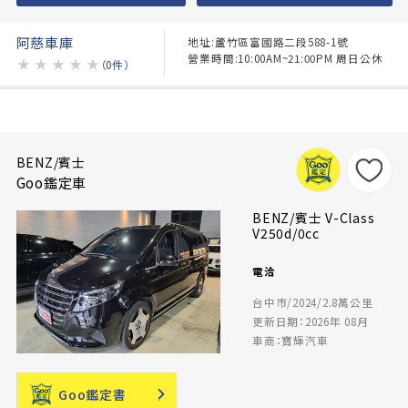
阿慈車庫
地址:蘆竹區富國路二段588-1號
營業時間:10:00AM~21:00PM 周日公休
★
★
★
★
★
（0件）
BENZ/賓士
Goo鑑定車
BENZ/賓士 V-Class
V250d/0cc
電洽
台中市/2024/2.8萬公里
更新日期：2026年 08月
車商：寶輝汽車
Goo鑑定書