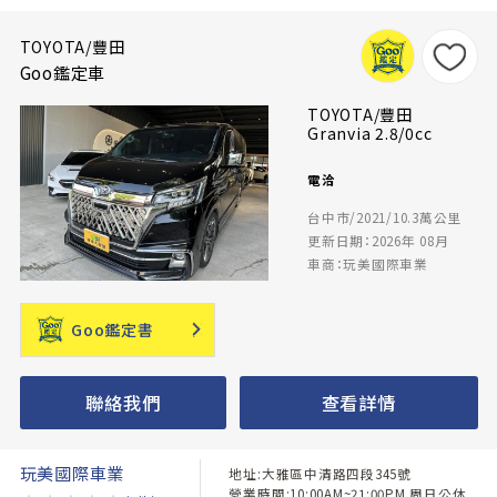
TOYOTA/豐田
Goo鑑定車
TOYOTA/豐田
Granvia 2.8/0cc
電洽
台中市/2021/10.3萬公里
更新日期：2026年 08月
車商：玩美國際車業
Goo鑑定書
聯絡我們
查看詳情
玩美國際車業
地址:大雅區中清路四段345號
營業時間:10:00AM~21:00PM 周日公休