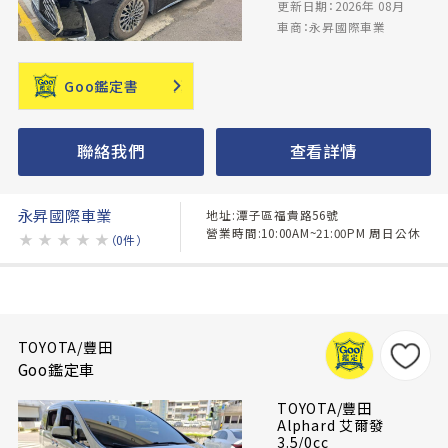
更新日期：2026年 08月
車商：永昇國際車業
Goo鑑定書
聯絡我們
查看詳情
永昇國際車業
地址:潭子區福貴路56號
營業時間:10:00AM~21:00PM 周日公休
★
★
★
★
★
（0件）
TOYOTA/豐田
Goo鑑定車
TOYOTA/豐田
Alphard 艾爾發
3.5/0cc