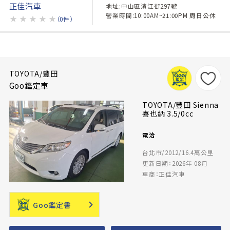
正佳汽車
地址:中山區濱江街297號
營業時間:10:00AM~21:00PM 周日公休
★
★
★
★
★
（0件）
TOYOTA/豐田
Goo鑑定車
TOYOTA/豐田 Sienna
喜也納 3.5/0cc
電洽
台北市/2012/16.4萬公里
更新日期：2026年 08月
車商：正佳汽車
Goo鑑定書