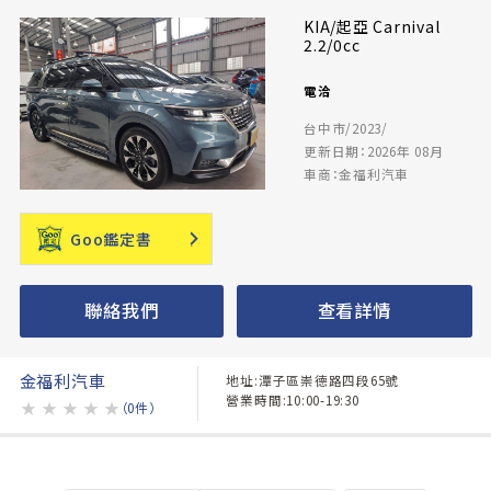
KIA/起亞 Carnival
2.2/0cc
電洽
台中市/2023/
更新日期：2026年 08月
車商：金福利汽車
Goo鑑定書
聯絡我們
查看詳情
金福利汽車
地址:潭子區崇德路四段65號
營業時間:10:00-19:30
★
★
★
★
★
（0件）