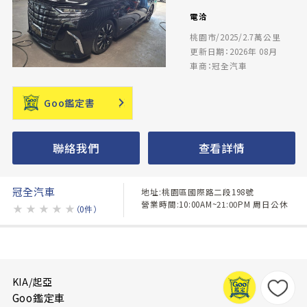
電洽
桃園市/2025/2.7萬公里
更新日期：2026年 08月
車商：冠全汽車
Goo鑑定書
聯絡我們
查看詳情
冠全汽車
地址:桃園區國際路二段198號
營業時間:10:00AM~21:00PM 周日公休
★
★
★
★
★
（0件）
KIA/起亞
Goo鑑定車