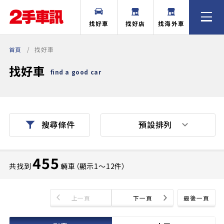
找好車
找好店
找海外車
首頁
找好車
找好車
find a good car
預設排列
搜尋條件
455
共找到
輛車（顯示1〜12件）
上一頁
下一頁
最後一頁