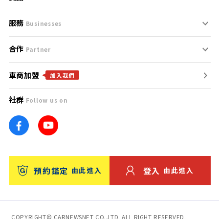
服務
支援中心
服務條款
Businesses
合作
什麼是Goo鑑定？
聯絡我們
免責聲明
Partner
車商加盟
合作夥伴
找好車
隱私權政策
加入我們
社群
Follow us on
廣告合作
找好店
團隊
找海外車
車訊網
消費者評價
台灣優良中古車商大獎
預約鑑定
登入
由此進入
由此進入
保固
收費服務
COPYRIGHT© CARNEWSNET CO.,LTD. ALL RIGHT RESERVED.