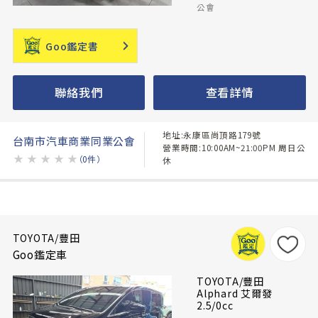
公會
Goo鑑定書
聯絡我們
查看詳情
地址:永康區尚頂路179號
台南市汽車商業同業公會
營業時間:10:00AM~21:00PM 周日公
★
★
★
★
★
（0件）
休
TOYOTA/豐田
Goo鑑定車
TOYOTA/豐田
Alphard 艾爾發
2.5/0cc