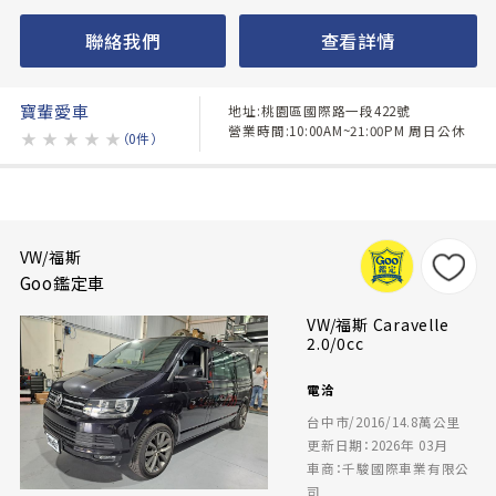
聯絡我們
查看詳情
寶輩愛車
地址:桃園區國際路一段422號
營業時間:10:00AM~21:00PM 周日公休
★
★
★
★
★
（0件）
VW/福斯
Goo鑑定車
VW/福斯 Caravelle
2.0/0cc
電洽
台中市/2016/14.8萬公里
更新日期：2026年 03月
車商：千駿國際車業有限公
司