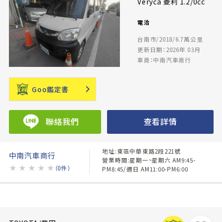
Veryca 菱利 1.2/0cc
電洽
台南市/2018/6.7萬公里
更新日期：2026年 03月
車商：中南汽車商行
Goo鑑定書
聯絡我們
查看詳情
地址:東區中華東路2段221號
中南汽車商行
營業時間:星期一~星期六 AM9:45-
★
★
★
★
★
（0件）
PM8:45/週日 AM11:00-PM6:00