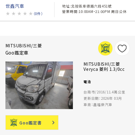
世鑫汽車
地址:北投區承德路六段451號
營業時間:10:00AM~21:00PM 周日公休
★
★
★
★
★
（0件）
MITSUBISHI/三菱
Goo鑑定車
MITSUBISHI/三菱
Veryca 菱利 1.3/0cc
電洽
台南市/2016/11.4萬公里
更新日期：2026年 03月
車商：鑫福樂汽車
Goo鑑定書