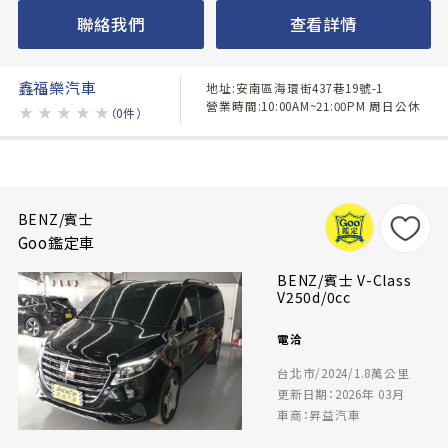
聯絡我們
查看詳情
鑫福樂汽車
地址:安南區海環街437巷19號-1
營業時間:10:00AM~21:00PM 周日公休
★
★
★
★
★
（0件）
BENZ/賓士
Goo鑑定車
BENZ/賓士 V-Class
V250d/0cc
電洽
台北市/2024/1.8萬公里
更新日期：2026年 03月
車商：昇益汽車