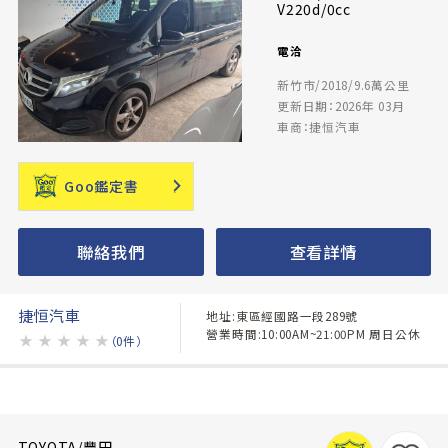
V220d/0cc
電洽
新竹市/2018/9.6萬公里
更新日期：2026年 03月
車商：捷恒汽車
Goo鑑定書
聯絡我們
查看詳情
捷恒汽車
地址:東區經國路一段289號
營業時間:10:00AM~21:00PM 周日公休
★
★
★
★
★
（0件）
TOYOTA/豐田