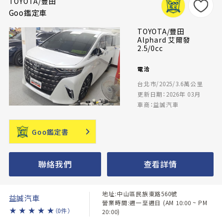
TOYOTA/豐田
Goo鑑定車
TOYOTA/豐田
Alphard 艾爾發
2.5/0cc
電洽
台北市/2025/3.6萬公里
更新日期：2026年 03月
車商：益誠汽車
Goo鑑定書
聯絡我們
查看詳情
地址:中山區民族東路560號
益誠汽車
營業時間:週一至週日 (AM 10:00 ~ PM
★
★
★
★
★
（0件）
20:00)