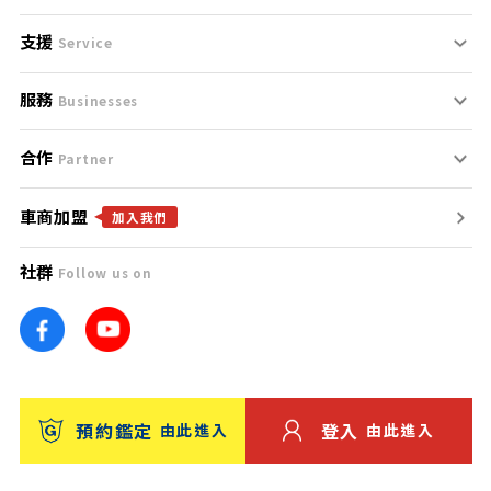
支援
刊登規範
Service
服務
支援中心
服務條款
Businesses
合作
什麼是Goo鑑定？
聯絡我們
免責聲明
Partner
車商加盟
合作夥伴
找好車
隱私權政策
加入我們
社群
Follow us on
廣告合作
找好店
團隊
找海外車
車訊網
消費者評價
台灣優良中古車商大獎
預約鑑定
登入
由此進入
由此進入
保固