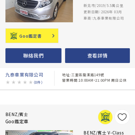
新北市/2019/5.5萬公里
更新日期：2026年 03月
車商：九泰車業有限公司
Goo鑑定書
聯絡我們
查看詳情
九泰車業有限公司
地址:三重區龍濱路149號
營業時間:10:00AM~21:00PM 周日公休
★
★
★
★
★
（0件）
BENZ/賓士
Goo鑑定車
BENZ/賓士 V-Class