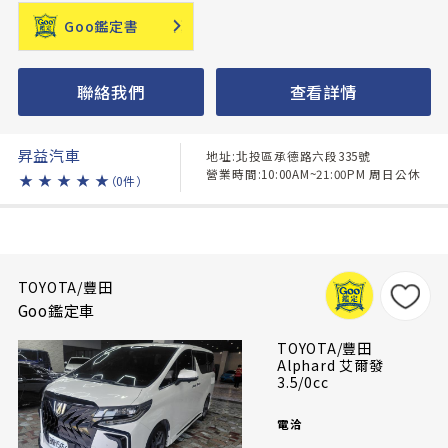
Goo鑑定書
聯絡我們
查看詳情
昇益汽車
地址:北投區承德路六段335號
營業時間:10:00AM~21:00PM 周日公休
★
★
★
★
★
（0件）
TOYOTA/豐田
Goo鑑定車
TOYOTA/豐田
Alphard 艾爾發
3.5/0cc
電洽