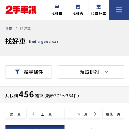
找好車
找好店
找海外車
首頁
找好車
找好車
find a good car
預設排列
搜尋條件
456
共找到
輛車（顯示373〜384件）
第一頁
上一頁
下一頁
最後一頁