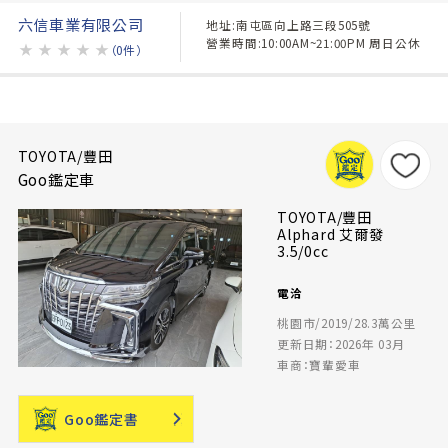
六信車業有限公司
地址:南屯區向上路三段505號
營業時間:10:00AM~21:00PM 周日公休
★
★
★
★
★
（0件）
TOYOTA/豐田
Goo鑑定車
TOYOTA/豐田
Alphard 艾爾發
3.5/0cc
電洽
桃園市/2019/28.3萬公里
更新日期：2026年 03月
車商：寶輩愛車
Goo鑑定書