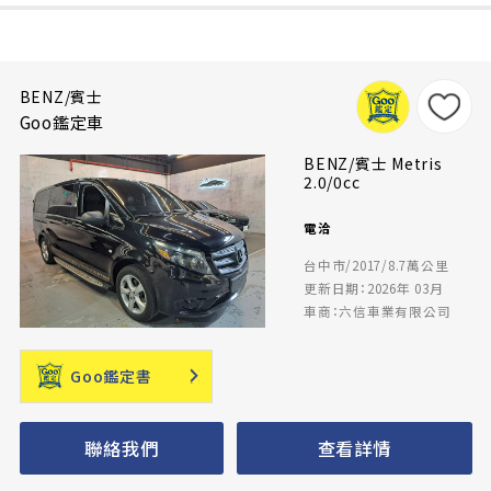
BENZ/賓士
Goo鑑定車
BENZ/賓士 Metris
2.0/0cc
電洽
台中市/2017/8.7萬公里
更新日期：2026年 03月
車商：六信車業有限公司
Goo鑑定書
聯絡我們
查看詳情