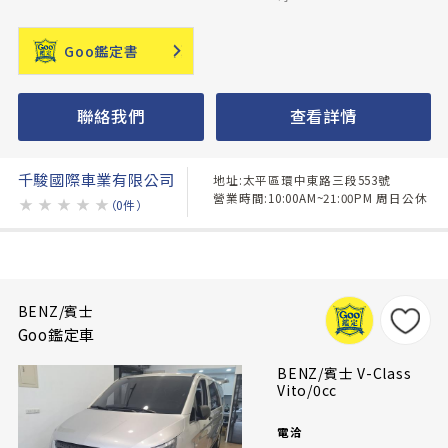
Goo鑑定書
聯絡我們
查看詳情
千駿國際車業有限公司
地址:太平區環中東路三段553號
營業時間:10:00AM~21:00PM 周日公休
★
★
★
★
★
（0件）
BENZ/賓士
Goo鑑定車
BENZ/賓士 V-Class
Vito/0cc
電洽