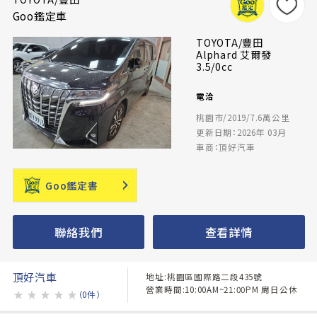
Goo鑑定車
TOYOTA/豐田
Alphard 艾爾發
3.5/0cc
電洽
桃園市/2019/7.6萬公里
更新日期：2026年 03月
車商：頂好汽車
Goo鑑定書
聯絡我們
查看詳情
頂好汽車
地址:桃園區國際路二段435號
營業時間:10:00AM~21:00PM 周日公休
★
★
★
★
★
（0件）