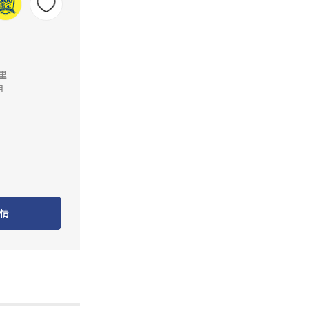
公里
月
情