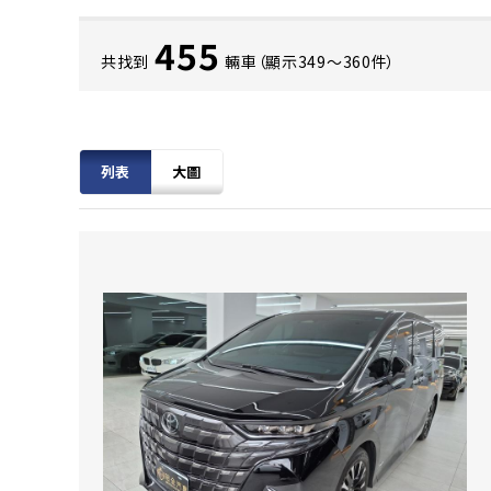
455
共找到
輛車（顯示349〜360件）
列表
大圖