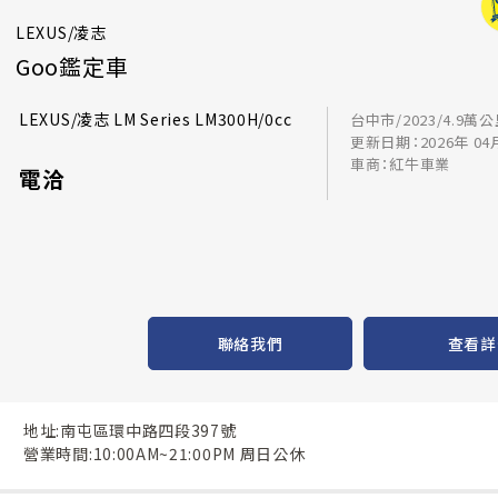
LEXUS/凌志
Goo鑑定車
LEXUS/凌志 LM Series LM300H/0cc
台中市/2023/4.9萬
更新日期：2026年 04
車商：紅牛車業
電洽
聯絡我們
查看詳
地址:南屯區環中路四段397號
營業時間:10:00AM~21:00PM 周日公休