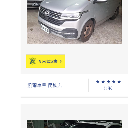
Goo鑑定書
★
★
★
★
★
凱爾車業 民族店
（0件）