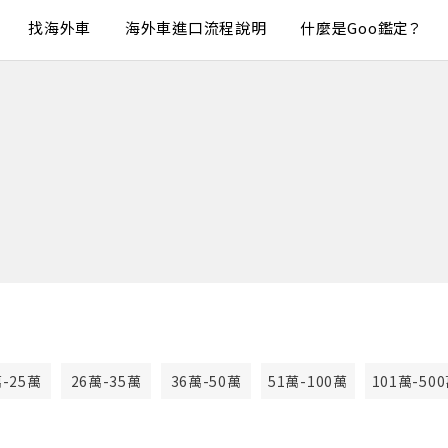
找海外車
海外車進口流程說明
什麼是Goo鑑定？
萬-25萬
26萬-35萬
36萬-50萬
51萬-100萬
101萬-50