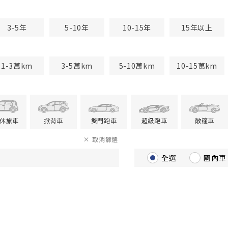
3-5年
5-10年
10-15年
15年以上
1-3萬km
3-5萬km
5-10萬km
10-15萬km
V休旅車
掀背車
雙門跑車
超級跑車
敞篷車
取消篩選
全選
國內車