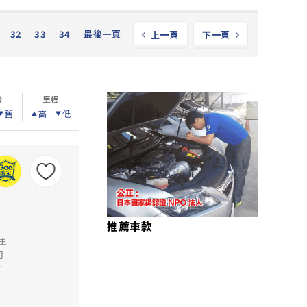
32
33
34
最後一頁
上一頁
下一頁
齡
里程
舊
高
低
推薦車款
公里
月
店