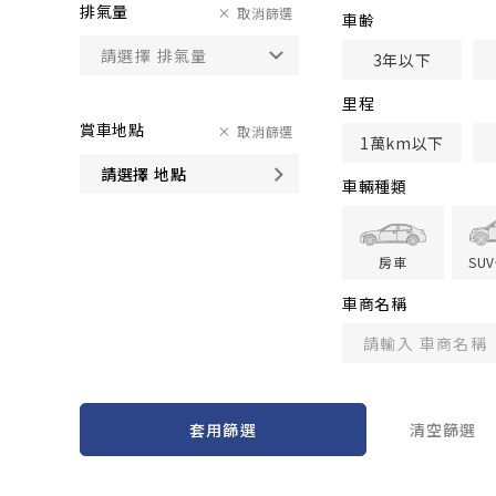
排氣量
取消篩選
車齢
3年以下
里程
賞車地點
取消篩選
1萬km以下
請選擇 地點
車輛種類
房車
SU
車商名稱
套用篩選
清空篩選