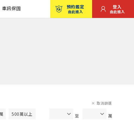
預約鑑定
登入
車訊保固
由此進入
由此進入
取消篩選
0萬
500萬以上
至
萬