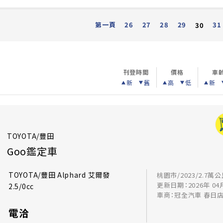
第一頁
26
27
28
29
31
30
刊登時間
價格
車
新
舊
高
低
新
TOYOTA/豐田
Goo鑑定車
TOYOTA/豐田 Alphard 艾爾發
桃園市/2023/2.7萬
更新日期：2026年 04
2.5/0cc
車商：冠全汽車 春日
電洽