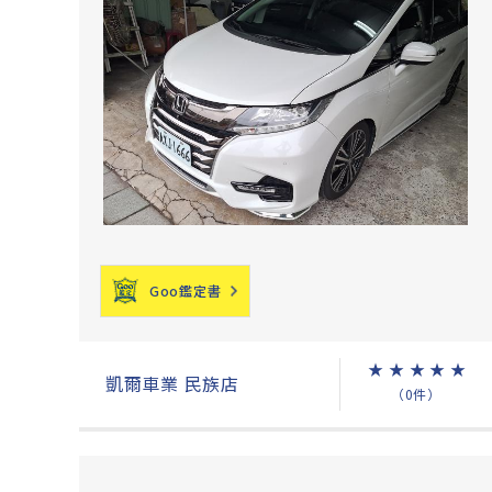
Goo鑑定書
★
★
★
★
★
凱爾車業 民族店
（0件）