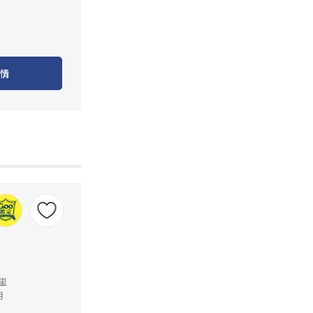
情
公里
月