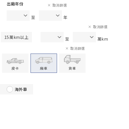
出廠年份
取消篩選
至
年
取消篩選
15萬km以上
至
萬km
取消篩選
皮卡
廂車
貨車
海外車