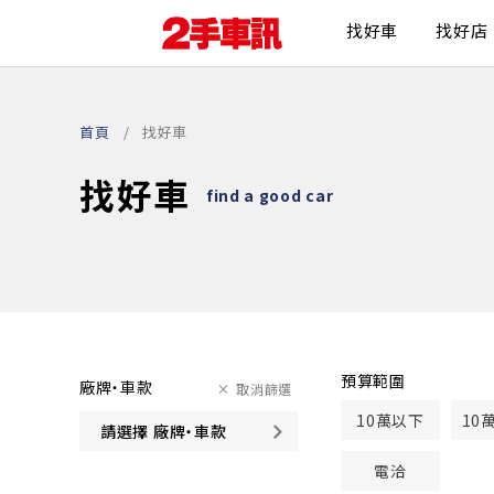
找好車
找好店
首頁
找好車
找好車
find a good car
預算範圍
廠牌・車款
取消篩選
10萬以下
10
請選擇 廠牌・車款
電洽