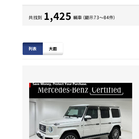
1,425
共找到
輛車（顯示73〜84件）
列表
大圖