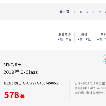
第一頁
3
4
5
6
7
刊登時間
價格
車
新
舊
高
低
新
BENZ/賓士
2019年 G-Class
BENZ/賓士 G-Class G400/4000cc
日本/2019/1.7萬公里
更新日期：2025年 07
578
進口商：海外車服務中
萬