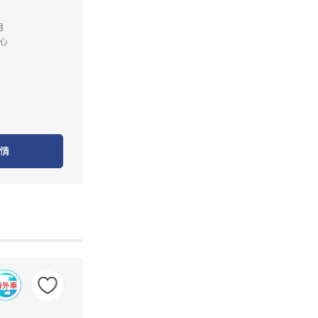
月
心
情