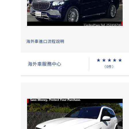
海外車進口流程說明
★
★
★
★
★
海外車服務中心
（0件）