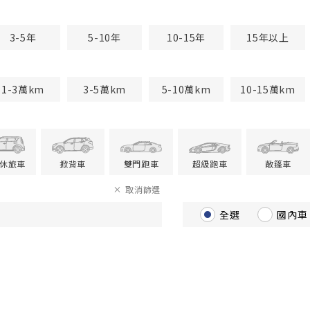
3-5年
5-10年
10-15年
15年以上
1-3萬km
3-5萬km
5-10萬km
10-15萬km
V休旅車
掀背車
雙門跑車
超級跑車
敞篷車
取消篩選
全選
國內車