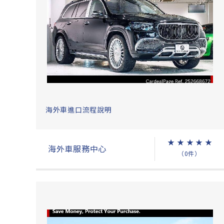
海外車進口流程說明
★
★
★
★
★
海外車服務中心
（0件）