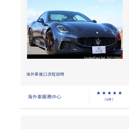
海外車進口流程說明
★
★
★
★
★
海外車服務中心
（0件）