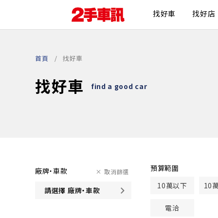
找好車
找好店
首頁
找好車
找好車
find a good car
預算範圍
廠牌・車款
取消篩選
10萬以下
10
請選擇 廠牌・車款
電洽