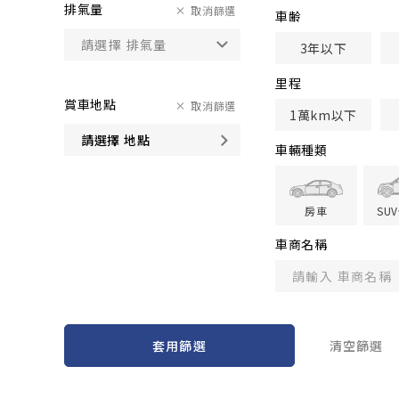
排氣量
取消篩選
車齢
3年以下
里程
賞車地點
取消篩選
1萬km以下
請選擇 地點
車輛種類
房車
SU
車商名稱
套用篩選
清空篩選