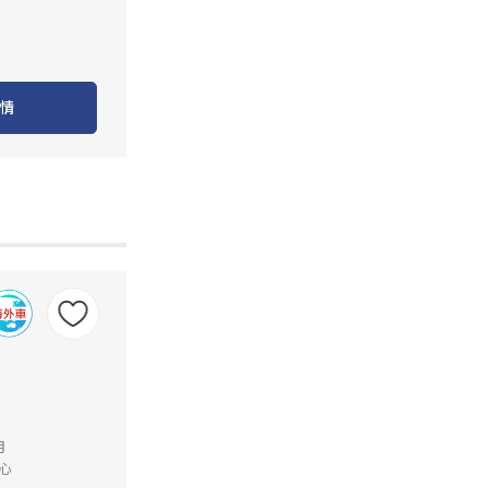
情
月
心