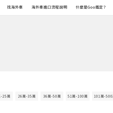
找海外車
海外車進口流程說明
什麼是Goo鑑定？
萬-25萬
26萬-35萬
36萬-50萬
51萬-100萬
101萬-50