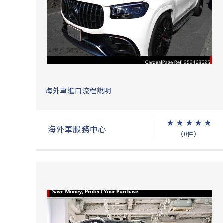
海外車進口流程說明
★
★
★
★
★
海外車服務中心
（0件）