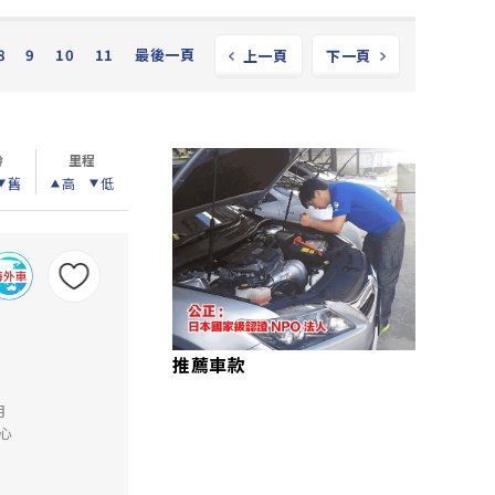
8
9
10
11
最後一頁
上一頁
下一頁
齡
里程
舊
高
低
推薦車款
月
心