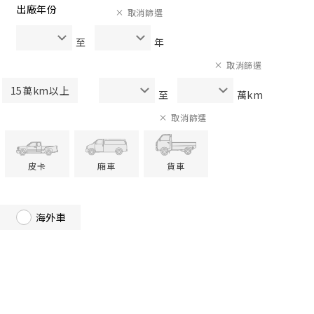
出廠年份
取消篩選
至
年
取消篩選
15萬km以上
至
萬km
取消篩選
皮卡
廂車
貨車
海外車