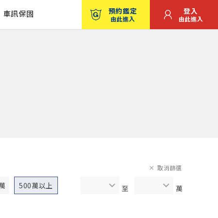
預約鑑定
登入
車訊保固
由此進入
由此進入
取消篩選
0萬
500萬以上
至
萬