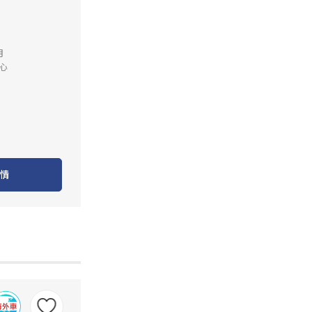
月
心
情