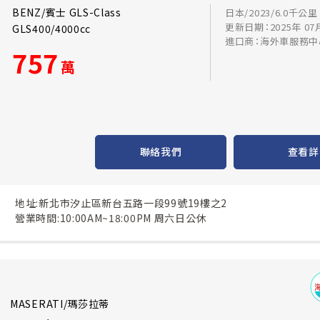
BENZ/賓士 GLS-Class
日本/2023/6.0千公里
更新日期：2025年 07
GLS400/4000cc
進口商：海外車服務中
757
萬
聯絡我們
查看詳
地址:新北市汐止區新台五路一段99號19樓之2
營業時間:10:00AM~18:00PM 周六日公休
MASERATI/瑪莎拉蒂