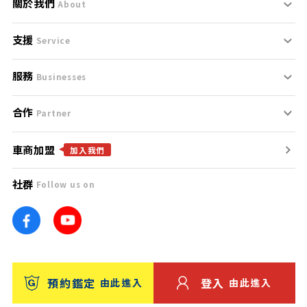
關於我們
About
支援
刊登規範
Service
服務
支援中心
服務條款
Businesses
合作
什麼是Goo鑑定？
聯絡我們
免責聲明
Partner
車商加盟
合作夥伴
找好車
隱私權政策
加入我們
社群
Follow us on
廣告合作
找好店
團隊
找海外車
車訊網
消費者評價
台灣優良中古車商大獎
預約鑑定
登入
由此進入
由此進入
保固