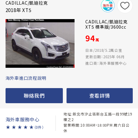
CADILLAC/凱迪拉克
2018年 XT5
CADILLAC/凱迪拉克
XT5 標準版/3600cc
94
萬
日本/2018/5.2萬公里
更新日期：2025年 06月
進口商：海外車服務中心
海外車進口流程說明
聯絡我們
查看詳情
地址:新北市汐止區新台五路一段99號19
海外車服務中心
樓之2
營業時間:10:00AM~18:00PM 周六日公
★
★
★
★
★
（0件）
休