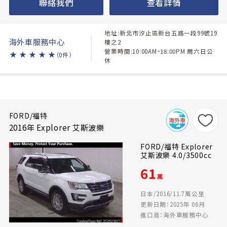
聯絡我們
查看詳情
地址:新北市汐止區新台五路一段99號19
海外車服務中心
樓之2
營業時間:10:00AM~18:00PM 周六日公
★
★
★
★
★
（0件）
休
FORD/福特
2016年 Explorer 艾斯波樂
FORD/福特 Explorer
艾斯波樂 4.0/3500cc
61
萬
日本/2016/11.7萬公里
更新日期：2025年 06月
進口商：海外車服務中心