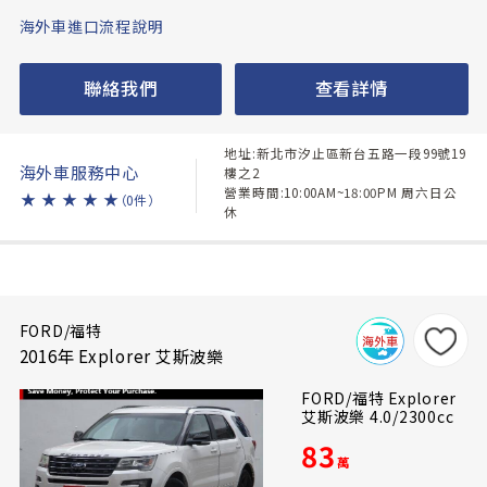
海外車進口流程說明
聯絡我們
查看詳情
地址:新北市汐止區新台五路一段99號19
海外車服務中心
樓之2
營業時間:10:00AM~18:00PM 周六日公
★
★
★
★
★
（0件）
休
FORD/福特
2016年 Explorer 艾斯波樂
FORD/福特 Explorer
艾斯波樂 4.0/2300cc
83
萬