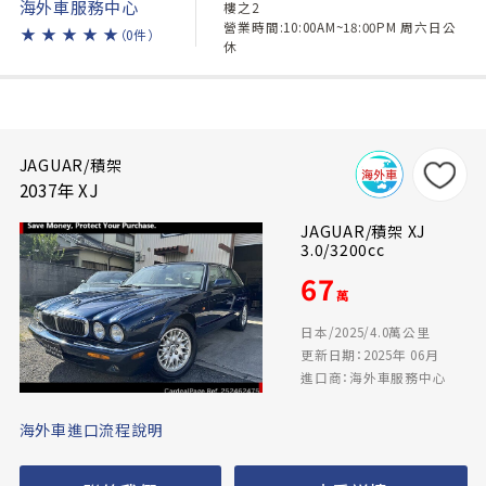
海外車服務中心
樓之2
營業時間:10:00AM~18:00PM 周六日公
★
★
★
★
★
（0件）
休
JAGUAR/積架
2037年 XJ
JAGUAR/積架 XJ
3.0/3200cc
67
萬
日本/2025/4.0萬公里
更新日期：2025年 06月
進口商：海外車服務中心
海外車進口流程說明