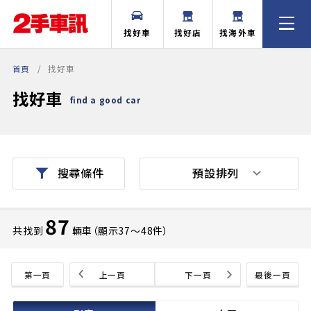
找好車
找好店
找海外車
首頁
找好車
找好車
find a good car
預設排列
搜尋條件
87
共找到
輛車（顯示37〜48件）
第一頁
上一頁
下一頁
最後一頁