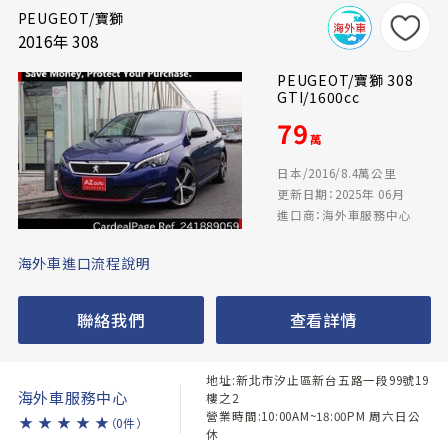
PEUGEOT/寶獅
2016年 308
PEUGEOT/寶獅 308
GTI/1600cc
79
萬
日本/2016/8.4萬公里
更新日期：2025年 06月
進口商：海外車服務中心
海外車進口流程說明
聯絡我們
查看詳情
地址:新北市汐止區新台五路一段99號19
海外車服務中心
樓之2
營業時間:10:00AM~18:00PM 周六日公
★
★
★
★
★
（0件）
休