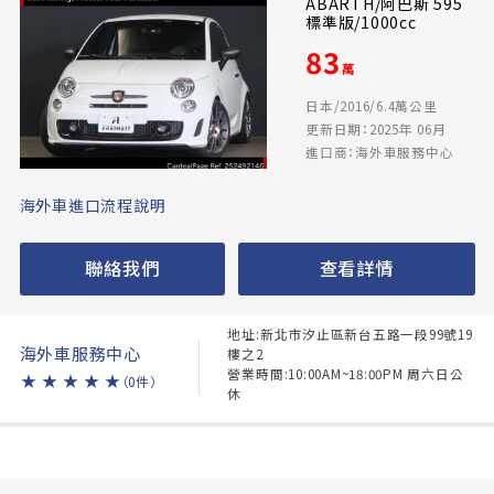
ABARTH/阿巴斯 595
標準版/1000cc
83
萬
日本/2016/6.4萬公里
更新日期：2025年 06月
進口商：海外車服務中心
海外車進口流程說明
聯絡我們
查看詳情
地址:新北市汐止區新台五路一段99號19
海外車服務中心
樓之2
營業時間:10:00AM~18:00PM 周六日公
★
★
★
★
★
（0件）
休