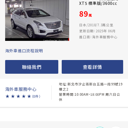
XT5 標準版/3600cc
89
萬
日本/2018/7.3萬公里
更新日期：2025年 06月
進口商：海外車服務中心
海外車進口流程說明
聯絡我們
查看詳情
地址:新北市汐止區新台五路一段99號19
海外車服務中心
樓之2
營業時間:10:00AM~18:00PM 周六日公
★
★
★
★
★
（0件）
休