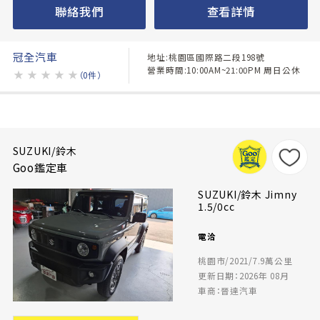
聯絡我們
查看詳情
冠全汽車
地址:桃園區國際路二段198號
營業時間:10:00AM~21:00PM 周日公休
★
★
★
★
★
（0件）
SUZUKI/鈴木
Goo鑑定車
SUZUKI/鈴木 Jimny
1.5/0cc
電洽
桃園市/2021/7.9萬公里
更新日期：2026年 08月
車商：晉達汽車