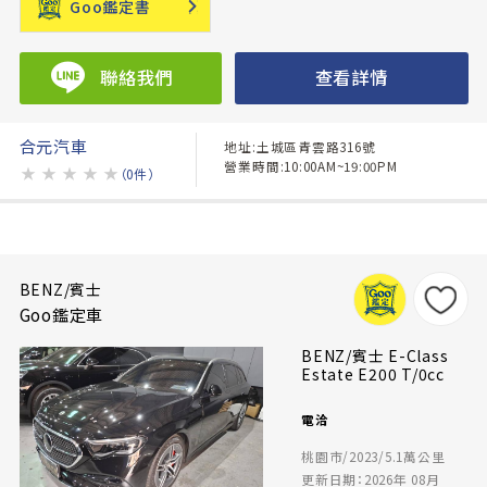
Goo鑑定書
聯絡我們
查看詳情
合元汽車
地址:土城區青雲路316號
營業時間:10:00AM~19:00PM
★
★
★
★
★
（0件）
BENZ/賓士
Goo鑑定車
BENZ/賓士 E-Class
Estate E200 T/0cc
電洽
桃園市/2023/5.1萬公里
更新日期：2026年 08月