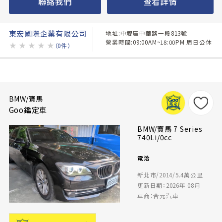
聯絡我們
查看詳情
東宏國際企業有限公司
地址:中壢區中華路一段813號
營業時間:09:00AM~18:00PM 周日公休
★
★
★
★
★
（0件）
BMW/寶馬
Goo鑑定車
BMW/寶馬 7 Series
740Li/0cc
電洽
新北市/2014/5.4萬公里
更新日期：2026年 08月
車商：合元汽車