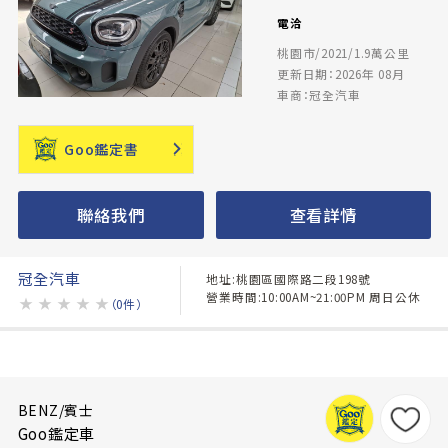
電洽
桃園市/2021/1.9萬公里
更新日期：2026年 08月
車商：冠全汽車
Goo鑑定書
聯絡我們
查看詳情
冠全汽車
地址:桃園區國際路二段198號
營業時間:10:00AM~21:00PM 周日公休
★
★
★
★
★
（0件）
BENZ/賓士
Goo鑑定車