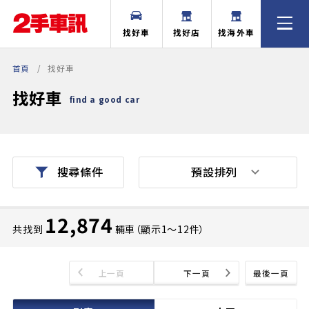
找好車
找好店
找海外車
首頁
找好車
找好車
find a good car
預設排列
搜尋條件
12,874
共找到
輛車（顯示1〜12件）
上一頁
下一頁
最後一頁