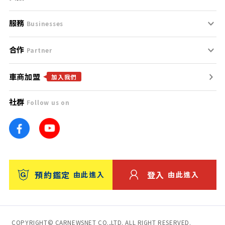
服務
支援中心
服務條款
Businesses
合作
什麼是Goo鑑定？
聯絡我們
免責聲明
Partner
車商加盟
合作夥伴
找好車
隱私權政策
加入我們
社群
Follow us on
廣告合作
找好店
團隊
找海外車
車訊網
消費者評價
台灣優良中古車商大獎
預約鑑定
登入
由此進入
由此進入
保固
收費服務
COPYRIGHT© CARNEWSNET CO.,LTD. ALL RIGHT RESERVED.