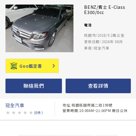
BENZ/賓士 E-Class
E300/0cc
電洽
桃園市/2018/9.2萬公里
更新日期：2026年 08月
車商：冠全汽車
Goo鑑定書
聯絡我們
查看詳情
冠全汽車
地址:桃園區國際路二段198號
營業時間:10:00AM~21:00PM 周日公休
★
★
★
★
★
（0件）