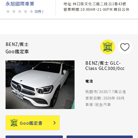
永旭國際車業
地址:林口區文化三路二段211巷43號
營業時間:10:00AM~21:00PM 周日公休
★
★
★
★
★
（0件）
BENZ/賓士
Goo鑑定車
BENZ/賓士 GLC-
Class GLC300/0cc
電洽
桃園市/2020/7.7萬公里
更新日期：2026年 08月
車商：冠全汽車
Goo鑑定書