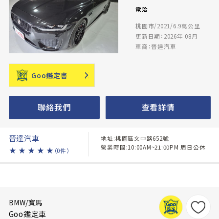
電洽
桃園市/2021/6.9萬公里
更新日期：2026年 08月
車商：晉達汽車
Goo鑑定書
聯絡我們
查看詳情
晉達汽車
地址:桃園區文中路652號
營業時間:10:00AM~21:00PM 周日公休
★
★
★
★
★
（0件）
BMW/寶馬
Goo鑑定車