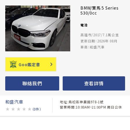
BMW/寶馬 5 Series
530/0cc
電洽
高雄市/2017/7.1萬公里
更新日期：2026年 08月
車商：和盛汽車
Goo鑑定書
聯絡我們
查看詳情
和盛汽車
地址:鳥松區神農路978-1號
營業時間:10:00AM~21:00PM 周日公休
★
★
★
★
★
（0件）