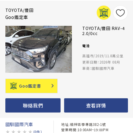
TOYOTA/豐田
Goo鑑定車
TOYOTA/豐田 RAV-4
2.0/0cc
電洽
高雄市/2019/11.8萬公里
更新日期：2026年 08月
車商：國馴國際汽車
Goo鑑定書
聯絡我們
查看詳情
國馴國際汽車
地址:楠梓區學專路382-1號
營業時間:10:00AM~19:00PM
★
★
★
★
★
（0件）