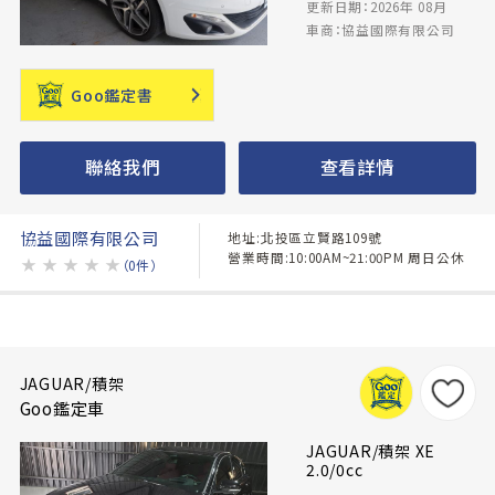
更新日期：2026年 08月
車商：協益國際有限公司
Goo鑑定書
聯絡我們
查看詳情
協益國際有限公司
地址:北投區立賢路109號
營業時間:10:00AM~21:00PM 周日公休
★
★
★
★
★
（0件）
JAGUAR/積架
Goo鑑定車
JAGUAR/積架 XE
2.0/0cc