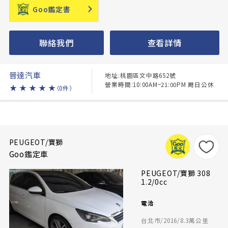
Goo鑑定書
聯絡我們
查看詳情
晉達汽車
地址:桃園區文中路652號
營業時間:10:00AM~21:00PM 周日公休
★
★
★
★
★
（0件）
PEUGEOT/寶獅
Goo鑑定車
PEUGEOT/寶獅 308
1.2/0cc
電洽
台北市/2016/8.3萬公里