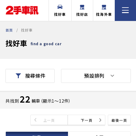
找好車
找好店
找海外車
首頁
找好車
找好車
find a good car
預設排列
搜尋條件
22
共找到
輛車（顯示1〜12件）
上一頁
下一頁
最後一頁