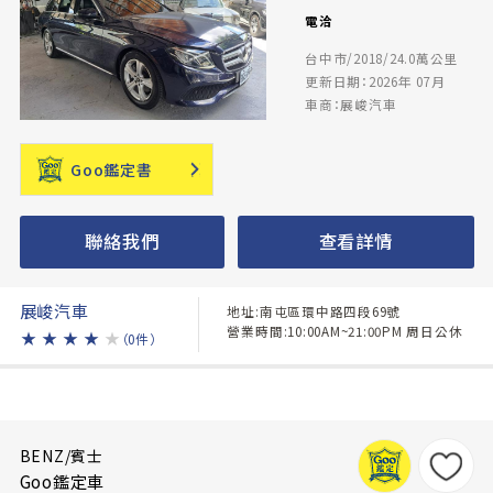
電洽
台中市/2018/24.0萬公里
更新日期：2026年 07月
車商：展峻汽車
Goo鑑定書
聯絡我們
查看詳情
展峻汽車
地址:南屯區環中路四段69號
營業時間:10:00AM~21:00PM 周日公休
★
★
★
★
★
（0件）
BENZ/賓士
Goo鑑定車