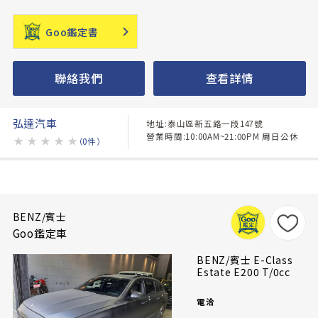
Goo鑑定書
聯絡我們
查看詳情
弘達汽車
地址:泰山區新五路一段147號
營業時間:10:00AM~21:00PM 周日公休
★
★
★
★
★
（0件）
BENZ/賓士
Goo鑑定車
BENZ/賓士 E-Class
Estate E200 T/0cc
電洽