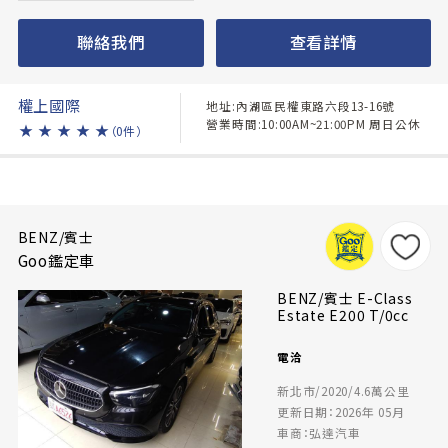
聯絡我們
查看詳情
權上國際
地址:內湖區民權東路六段13-16號
營業時間:10:00AM~21:00PM 周日公休
★
★
★
★
★
（0件）
BENZ/賓士
Goo鑑定車
BENZ/賓士 E-Class
Estate E200 T/0cc
電洽
新北市/2020/4.6萬公里
更新日期：2026年 05月
車商：弘達汽車