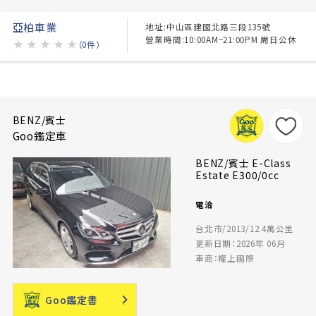
亞柏車業
地址:中山區建國北路三段135號
營業時間:10:00AM~21:00PM 周日公休
★
★
★
★
★
（0件）
BENZ/賓士
Goo鑑定車
BENZ/賓士 E-Class
Estate E300/0cc
電洽
台北市/2013/12.4萬公里
更新日期：2026年 06月
車商：權上國際
Goo鑑定書