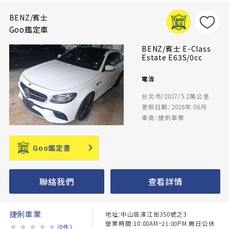
BENZ/賓士
Goo鑑定車
BENZ/賓士 E-Class
Estate E63S/0cc
電洽
台北市/2017/5.2萬公里
更新日期：2026年 06月
車商：捷俐車業
Goo鑑定書
聯絡我們
查看詳情
捷俐車業
地址:中山區濱江街350號之3
營業時間:10:00AM~21:00PM 周日公休
★
★
★
★
★
（0件）