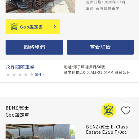
更新日期：2026年 07月
車商：永昇國際車業
Goo鑑定書
聯絡我們
查看詳情
永昇國際車業
地址:潭子區福貴路56號
營業時間:10:00AM~21:00PM 周日公休
★
★
★
★
★
（0件）
BENZ/賓士
Goo鑑定車
BENZ/賓士 E-Class
Estate E250 T/0cc