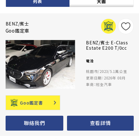
列表
大圖
BENZ/賓士
Goo鑑定車
BENZ/賓士 E-Class
Estate E200 T/0cc
電洽
桃園市/2023/5.1萬公里
更新日期：2026年 08月
車商：冠全汽車
Goo鑑定書
聯絡我們
查看詳情