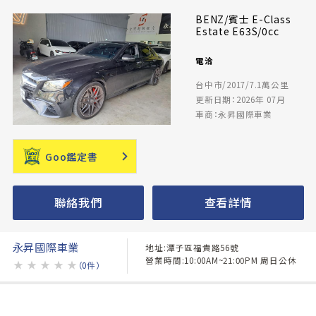
BENZ/賓士 E-Class
Estate E63S/0cc
電洽
台中市/2017/7.1萬公里
更新日期：2026年 07月
車商：永昇國際車業
Goo鑑定書
聯絡我們
查看詳情
永昇國際車業
地址:潭子區福貴路56號
營業時間:10:00AM~21:00PM 周日公休
★
★
★
★
★
（0件）