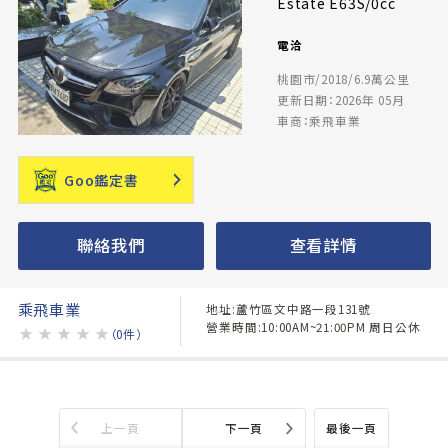
Estate E63S/0cc
電洽
桃園市/2018/6.9萬公里
更新日期：2026年 05月
車商：乘飛車業
Goo鑑定書
聯絡我們
查看詳情
乘飛車業
地址:蘆竹區文中路一段131號
營業時間:10:00AM~21:00PM 周日公休
★
★
★
★
★
（0件）
上一頁
下一頁
最後一頁