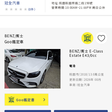
冠全汽車
地址:桃園區國際路二段198號
營業時間:10:00AM~21:00PM 周日公休
★
★
★
★
★
（0件）
BENZ/賓士
Goo鑑定車
BENZ/賓士 E-Class
Estate E43/0cc
電洽
桃園市/2018/13.0萬公里
更新日期：2026年 08月
車商：冠全汽車
Goo鑑定書