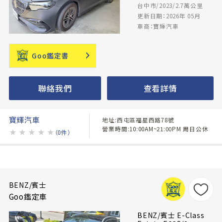
台中市/2023/2.7萬公里
更新日期：2026年 05月
車商：寶輝汽車
Goo鑑定書
聯絡我們
查看詳情
寶輝汽車
地址:西屯區福星西路78號
營業時間:10:00AM~21:00PM 周日公休
★
★
★
★
★
（0件）
BENZ/賓士
Goo鑑定車
BENZ/賓士 E-Class