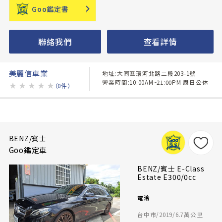
Goo鑑定書
聯絡我們
查看詳情
美麗信車業
地址:大同區環河北路二段203-1號
營業時間:10:00AM~21:00PM 周日公休
★
★
★
★
★
（0件）
BENZ/賓士
Goo鑑定車
BENZ/賓士 E-Class
Estate E300/0cc
電洽
台中市/2019/6.7萬公里