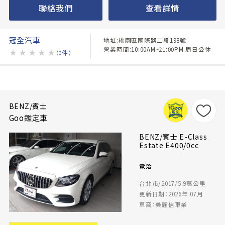
聯絡我們
查看詳情
冠全汽車
地址:桃園區國際路二段198號
營業時間:10:00AM~21:00PM 周日公休
★
★
★
★
★
（0件）
BENZ/賓士
Goo鑑定車
BENZ/賓士 E-Class
Estate E400/0cc
電洽
台北市/2017/5.9萬公里
更新日期：2026年 07月
車商：美麗信車業