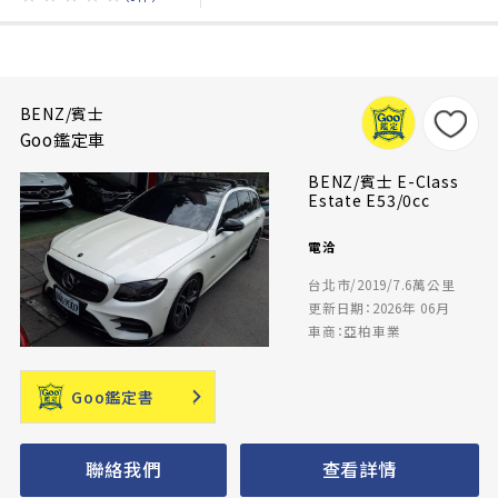
BENZ/賓士
Goo鑑定車
BENZ/賓士 E-Class
Estate E53/0cc
電洽
台北市/2019/7.6萬公里
更新日期：2026年 06月
車商：亞柏車業
Goo鑑定書
聯絡我們
查看詳情