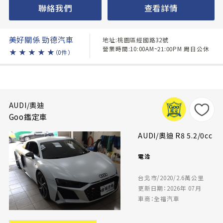
聯絡我們
查看詳情
美好關係 勁德汽車
地址:桃園區經國路32號
營業時間:10:00AM~21:00PM 周日公休
★
★
★
★
★
（0件）
AUDI/奧迪
Goo鑑定車
AUDI/奧迪 R8 5.2/0cc
電洽
台北市/2020/2.6萬公里
更新日期：2026年 07月
車商：全福汽車