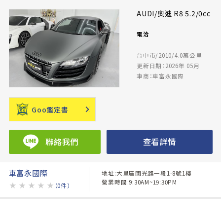
AUDI/奧迪 R8 5.2/0cc
電洽
台中市/2010/4.0萬公里
更新日期：2026年 05月
車商：車富永國際
Goo鑑定書
聯絡我們
查看詳情
車富永國際
地址:大里區國光路一段1-8號1樓
營業時間:9:30AM~19:30PM
★
★
★
★
★
（0件）