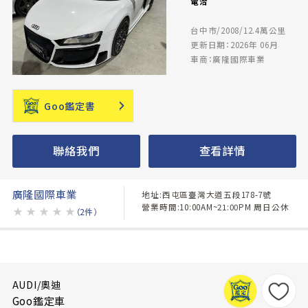
電洽
台中市/2008/12.4萬公里
更新日期：2026年 06月
車商：廣隆國際車業
Goo鑑定書
聯絡我們
查看詳情
廣隆國際車業
地址:西屯區臺灣大道五段178-7號
營業時間:10:00AM~21:00PM 周日公休
★
★
★
★
★
（2件）
AUDI/奧迪
Goo鑑定車