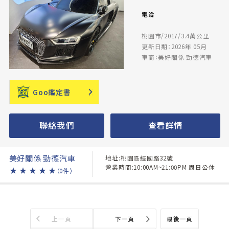
電洽
桃園市/2017/3.4萬公里
更新日期：2026年 05月
車商：美好關係 勁德汽車
Goo鑑定書
聯絡我們
查看詳情
美好關係 勁德汽車
地址:桃園區經國路32號
營業時間:10:00AM~21:00PM 周日公休
★
★
★
★
★
（0件）
上一頁
下一頁
最後一頁