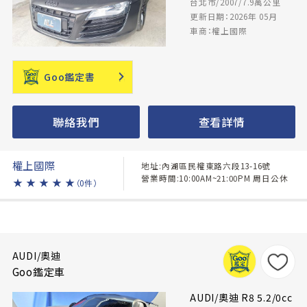
台北市/2007/7.9萬公里
更新日期：2026年 05月
車商：權上國際
Goo鑑定書
聯絡我們
查看詳情
權上國際
地址:內湖區民權東路六段13-16號
營業時間:10:00AM~21:00PM 周日公休
★
★
★
★
★
（0件）
AUDI/奧迪
Goo鑑定車
AUDI/奧迪 R8 5.2/0cc