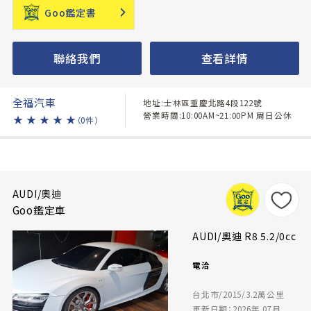
Goo鑑定書
聯絡我們
查看詳情
全福汽車
地址:士林區重慶北路4段122號
營業時間:10:00AM~21:00PM 周日公休
★
★
★
★
★
（0件）
AUDI/奧迪
Goo鑑定車
AUDI/奧迪 R8 5.2/0cc
電洽
台北市/2015/3.2萬公里
更新日期：2026年 07月