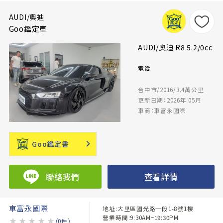
AUDI/奧迪
Goo鑑定車
AUDI/奧迪 R8 5.2/0cc
電洽
台中市/2016/3.4萬公里
更新日期：2026年 05月
車商：車富永國際
Goo鑑定書
聯絡我們
查看詳情
車富永國際
地址:大里區國光路一段1-8號1樓
營業時間:9:30AM~19:30PM
★
★
★
★
★
（0件）