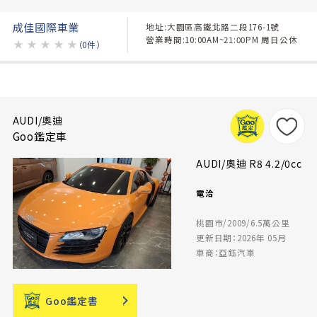
成佳國際車業
地址:大園區高鐵北路二段176-1號
營業時間:10:00AM~21:00PM 周日公休
★
★
★
★
★
（0件）
AUDI/奧迪
Goo鑑定車
AUDI/奧迪 R8 4.2/0cc
電洽
桃園市/2009/6.5萬公里
更新日期：2026年 05月
車商：亞鈺汽車
Goo鑑定書