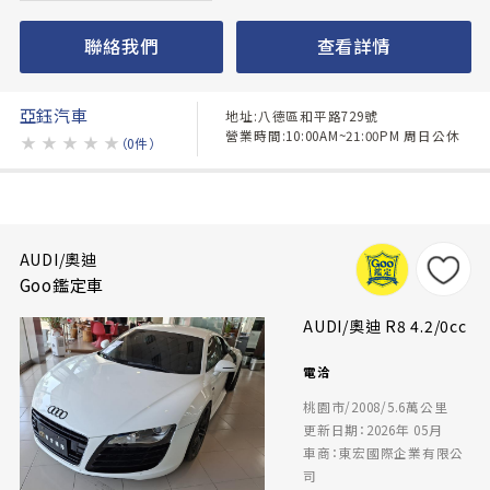
聯絡我們
查看詳情
亞鈺汽車
地址:八德區和平路729號
營業時間:10:00AM~21:00PM 周日公休
★
★
★
★
★
（0件）
AUDI/奧迪
Goo鑑定車
AUDI/奧迪 R8 4.2/0cc
電洽
桃園市/2008/5.6萬公里
更新日期：2026年 05月
車商：東宏國際企業有限公
司