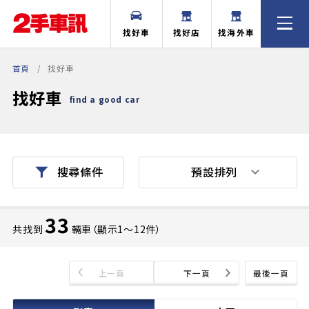
找好車
找好店
找海外車
首頁
找好車
找好車
find a good car
預設排列
搜尋條件
33
共找到
輛車（顯示1〜12件）
上一頁
下一頁
最後一頁