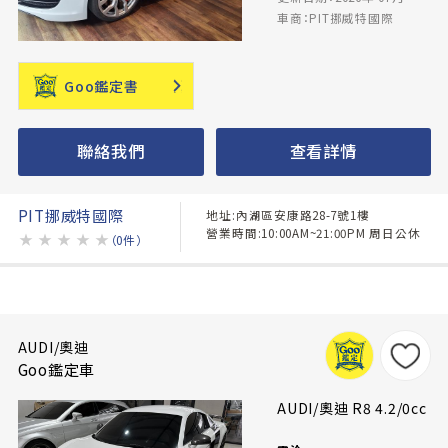
車商：PIT挪威特國際
Goo鑑定書
聯絡我們
查看詳情
PIT挪威特國際
地址:內湖區安康路28-7號1樓
營業時間:10:00AM~21:00PM 周日公休
★
★
★
★
★
（0件）
AUDI/奧迪
Goo鑑定車
AUDI/奧迪 R8 4.2/0cc