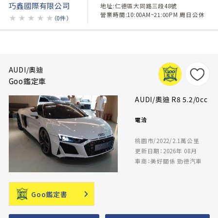
巧鑫國際有限公司
地址:仁德區大同路三段48號
營業時間:10:00AM~21:00PM 周日公休
★
★
★
★
★
（0件）
AUDI/奧迪
Goo鑑定車
AUDI/奧迪 R8 5.2/0cc
電洽
桃園市/2022/2.1萬公里
更新日期：2026年 08月
車商：美好關係 勁德汽車
Goo鑑定書