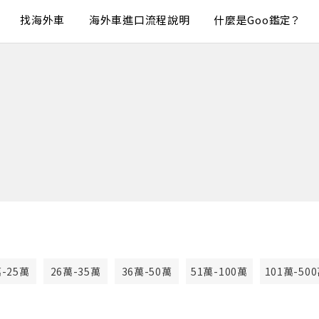
找海外車
海外車進口流程說明
什麼是Goo鑑定？
萬-25萬
26萬-35萬
36萬-50萬
51萬-100萬
101萬-50