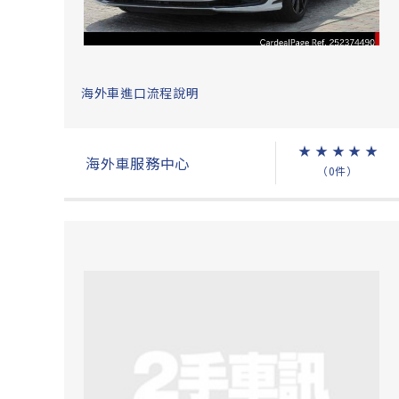
海外車進口流程說明
★
★
★
★
★
海外車服務中心
（0件）