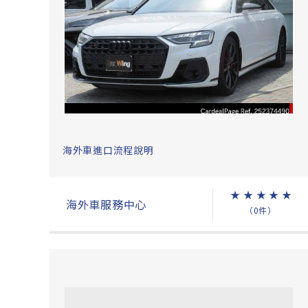
海外車進口流程說明
★
★
★
★
★
海外車服務中心
（0件）