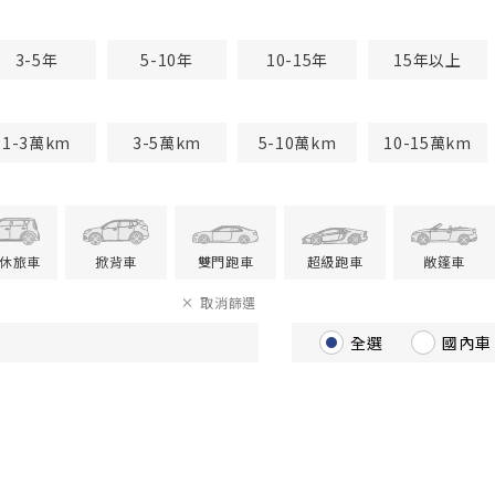
3-5年
5-10年
10-15年
15年以上
1-3萬km
3-5萬km
5-10萬km
10-15萬km
V休旅車
掀背車
雙門跑車
超級跑車
敞篷車
取消篩選
全選
國內車