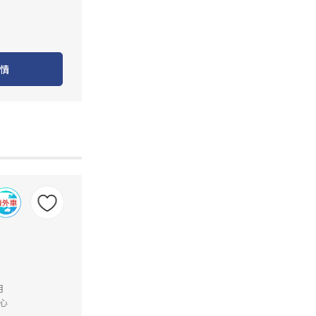
情
月
心