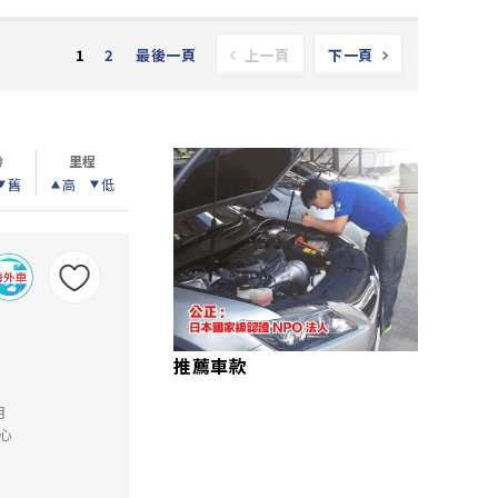
2
最後一頁
1
上一頁
下一頁
齡
里程
舊
高
低
推薦車款
月
心