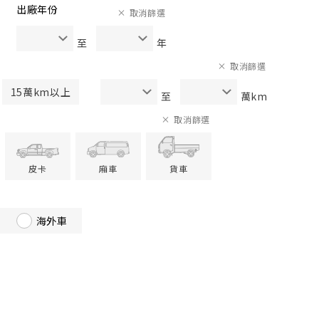
出廠年份
取消篩選
至
年
取消篩選
15萬km以上
至
萬km
取消篩選
皮卡
廂車
貨車
海外車