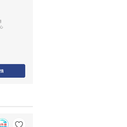
月
心
情