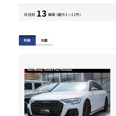
13
共找到
輛車（顯示1〜12件）
列表
大圖