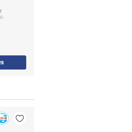
月
心
情