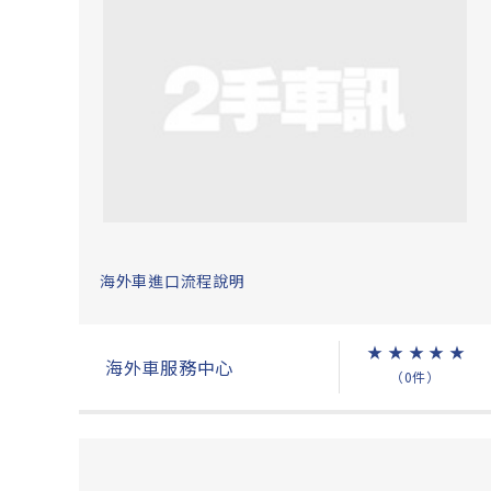
海外車進口流程說明
★
★
★
★
★
海外車服務中心
（0件）