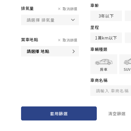
車齢
排氣量
取消篩選
3年以下
里程
1萬km以下
賞車地點
取消篩選
車輛種類
請選擇 地點
房車
SU
車商名稱
套用篩選
清空篩選