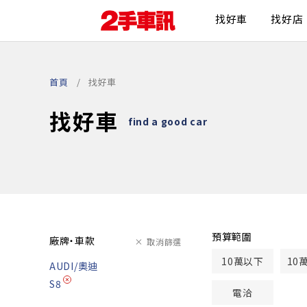
找好車
找好店
首頁
找好車
找好車
find a good car
預算範圍
廠牌・車款
取消篩選
10萬以下
10
AUDI/奧迪
S8
電洽