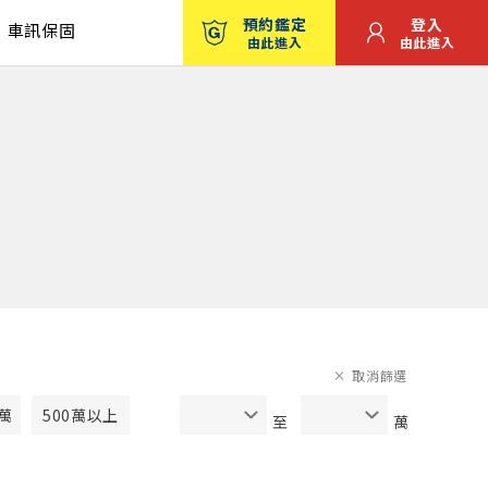
預約鑑定
登入
車訊保固
由此進入
由此進入
取消篩選
0萬
500萬以上
至
萬