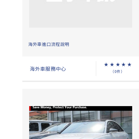
海外車進口流程說明
★
★
★
★
★
海外車服務中心
（0件）