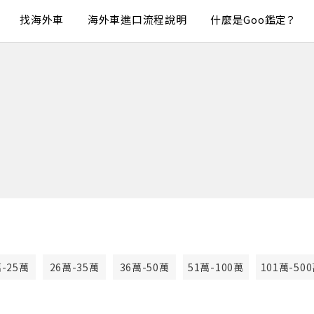
找海外車
海外車進口流程說明
什麼是Goo鑑定？
萬-25萬
26萬-35萬
36萬-50萬
51萬-100萬
101萬-50