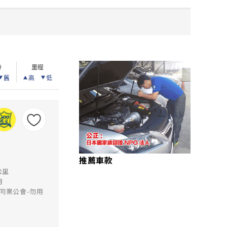
齡
里程
舊
高
低
推薦車款
公里
月
同業公會-勿用