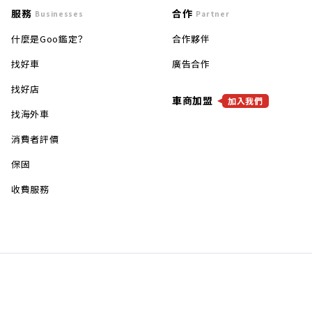
服務
合作
Businesses
Partner
什麼是Goo鑑定？
合作夥伴
找好車
廣告合作
找好店
車商加盟
加入我們
找海外車
消費者評價
保固
收費服務