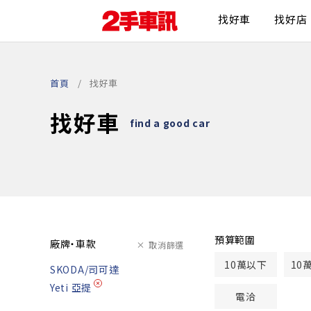
找好車
找好店
首頁
找好車
找好車
find a good car
預算範圍
廠牌・車款
取消篩選
10萬以下
10
SKODA/司可達
Yeti 亞提
電洽