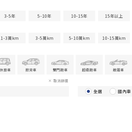
3-5年
5-10年
10-15年
15年以上
1-3萬km
3-5萬km
5-10萬km
10-15萬km
V休旅車
掀背車
雙門跑車
超級跑車
敞篷車
取消篩選
全選
國內車