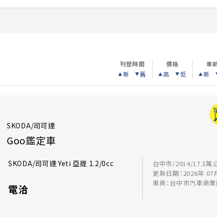
刊登時間
價格
車
新
舊
高
低
新
SKODA/司可達
Goo鑑定車
SKODA/司可達 Yeti 亞提 1.2/0cc
台中市/2014/17.3萬
更新日期：2026年 07
車商：台中市汽車商業
電洽