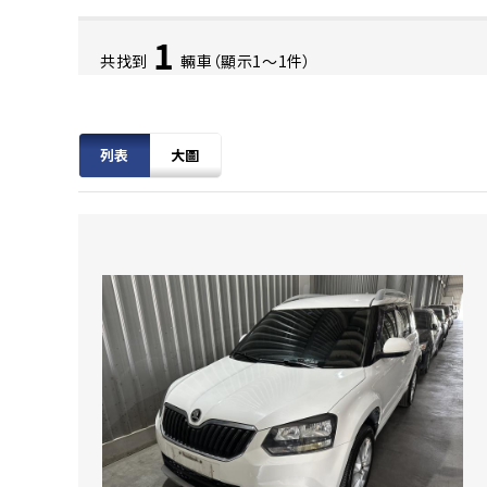
1
共找到
輛車（顯示1〜1件）
列表
大圖