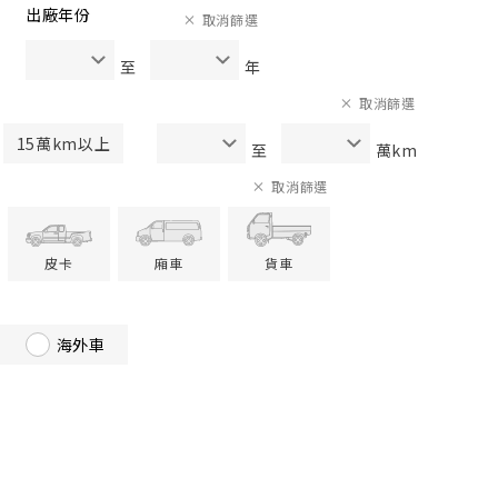
出廠年份
取消篩選
至
年
取消篩選
15萬km以上
至
萬km
取消篩選
皮卡
廂車
貨車
海外車