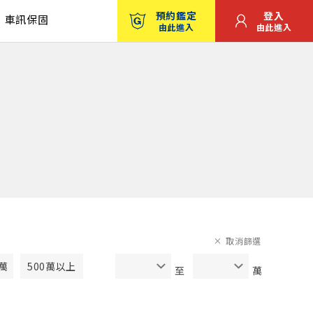
預約鑑定
登入
車訊保固
由此進入
由此進入
取消篩選
0萬
500萬以上
至
萬