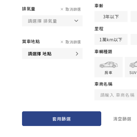
車齢
排氣量
取消篩選
3年以下
里程
1萬km以下
賞車地點
取消篩選
車輛種類
請選擇 地點
房車
SU
車商名稱
套用篩選
清空篩選