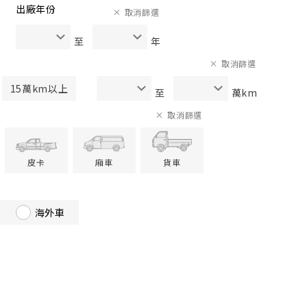
出廠年份
取消篩選
至
年
取消篩選
15萬km以上
至
萬km
取消篩選
皮卡
廂車
貨車
海外車