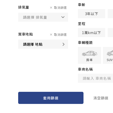
車齢
排氣量
取消篩選
3年以下
里程
1萬km以下
賞車地點
取消篩選
車輛種類
請選擇 地點
房車
SU
車商名稱
套用篩選
清空篩選