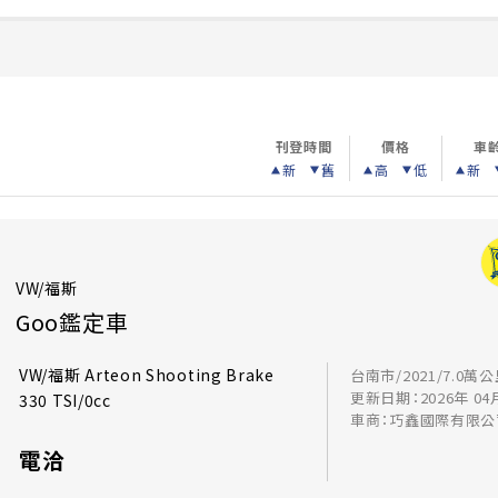
刊登時間
價格
車
新
舊
高
低
新
VW/福斯
Goo鑑定車
VW/福斯 Arteon Shooting Brake
台南市/2021/7.0萬
更新日期：2026年 04
330 TSI/0cc
車商：巧鑫國際有限公
電洽