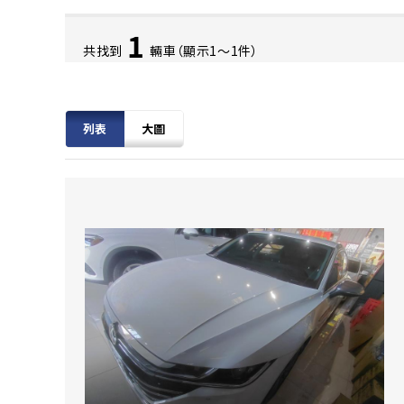
1
共找到
輛車（顯示1〜1件）
列表
大圖