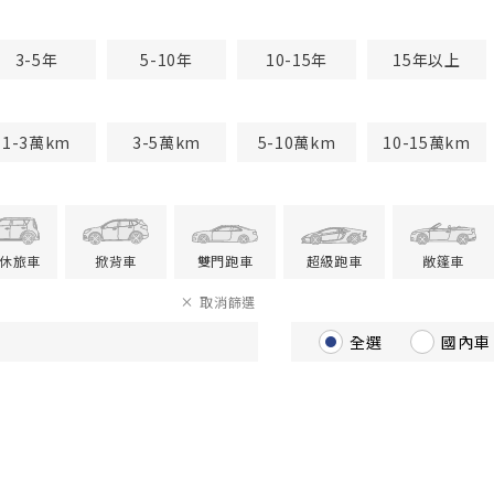
3-5年
5-10年
10-15年
15年以上
1-3萬km
3-5萬km
5-10萬km
10-15萬km
V休旅車
掀背車
雙門跑車
超級跑車
敞篷車
取消篩選
全選
國內車