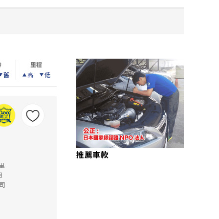
齡
里程
舊
高
低
推薦車款
公里
月
司