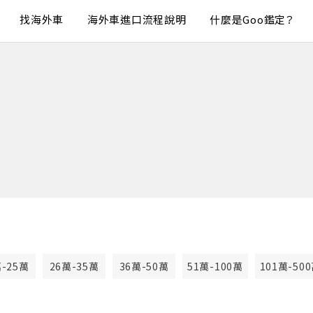
找海外車
海外車進口流程說明
什麼是Goo鑑定？
萬-25萬
26萬-35萬
36萬-50萬
51萬-100萬
101萬-50