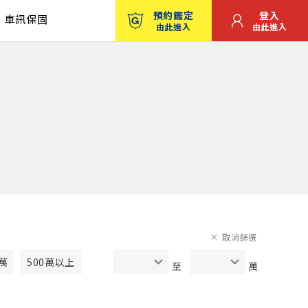
預約鑑定
登入
車訊保固
由此進入
由此進入
取消篩選
0萬
500萬以上
至
萬