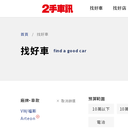
找好車
找好店
首頁
找好車
找好車
find a good car
預算範圍
廠牌・車款
取消篩選
10萬以下
10
VW/福斯
Arteon
電洽