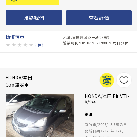
聯絡我們
查看詳情
捷恒汽車
地址:東區經國路一段289號
營業時間:10:00AM~21:00PM 周日公休
★
★
★
★
★
（0件）
HONDA/本田
Goo鑑定車
HONDA/本田 Fit VTi-
S/0cc
電洽
新竹市/2009/13.9萬公里
更新日期：2026年 07月