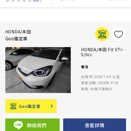
★
★
★
★
★
（0件）
HONDA/本田
Goo鑑定車
HONDA/本田 Fit VTi-
S/0cc
電洽
台南市/2026/7.4千公里
更新日期：2026年 07月
車商：中南汽車商行
Goo鑑定書
聯絡我們
查看詳情