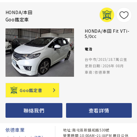
HONDA/本田
Goo鑑定車
HONDA/本田 Fit VTi-
S/0cc
電洽
台中市/2015/18.7萬公里
更新日期：2026年 08月
車商：依德車業
Goo鑑定書
聯絡我們
查看詳情
依德車業
地址:南屯區新鎮和路530號
營業時間:10:00AM~21:00PM 周日公休