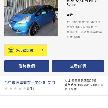
HONDA/本田 Fit VTi-
S/0cc
電洽
台中市/2009/20.1萬公里
更新日期：2026年 03月
車商：台中市汽車商業同業
公會-勿用
Goo鑑定書
聯絡我們
查看詳情
地址:西區三民西路52號
台中市汽車商業同業公會-勿用
營業時間:10:00AM~21:00PM
★
★
★
★
★
（0件）
周日公休