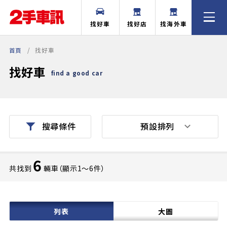
找好車
找好店
找海外車
首頁
找好車
找好車
find a good car
預設排列
搜尋條件
6
共找到
輛車（顯示1〜6件）
列表
大圖