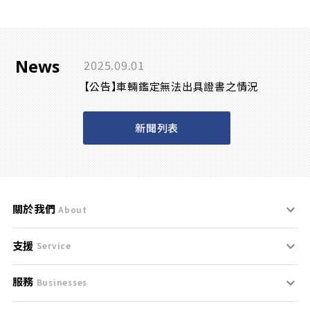
News
2025.09.01
【公告】車輛鑑定無法出具證書之情況
新聞列表
關於我們
About
支援
刊登規範
Service
服務
支援中心
服務條款
Businesses