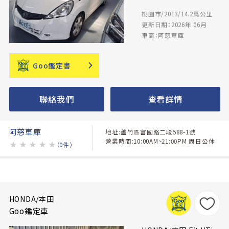
桃園市/2013/14.2萬公里
更新日期：2026年 06月
車商：阿慈車庫
Goo鑑定書
聯絡我們
查看詳情
阿慈車庫
地址:蘆竹區富國路二段588-1號
營業時間:10:00AM~21:00PM 周日公休
★
★
★
★
★
（0件）
HONDA/本田
Goo鑑定車