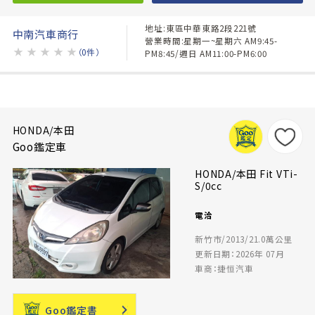
地址:東區中華東路2段221號
中南汽車商行
營業時間:星期一~星期六 AM9:45-
★
★
★
★
★
（0件）
PM8:45/週日 AM11:00-PM6:00
HONDA/本田
Goo鑑定車
HONDA/本田 Fit VTi-
S/0cc
電洽
新竹市/2013/21.0萬公里
更新日期：2026年 07月
車商：捷恒汽車
Goo鑑定書