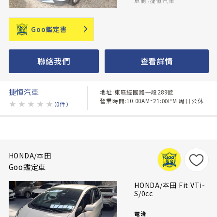
車商：捷恒汽車
Goo鑑定書
聯絡我們
查看詳情
捷恒汽車
地址:東區經國路一段289號
營業時間:10:00AM~21:00PM 周日公休
★
★
★
★
★
（0件）
HONDA/本田
Goo鑑定車
HONDA/本田 Fit VTi-
S/0cc
電洽