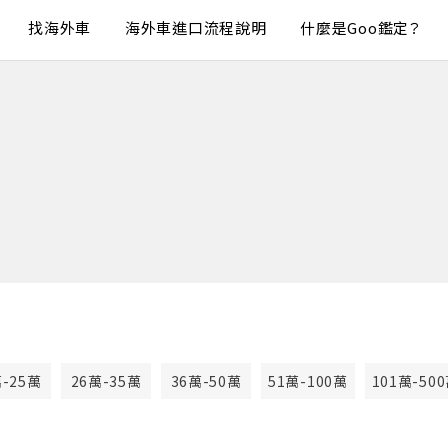
找海外車
海外車進口流程說明
什麼是Goo鑑定？
萬-25萬
26萬-35萬
36萬-50萬
51萬-100萬
101萬-50