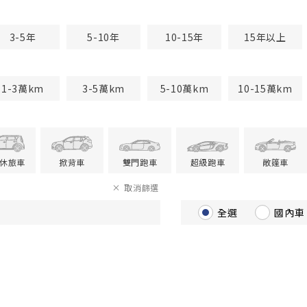
3-5年
5-10年
10-15年
15年以上
1-3萬km
3-5萬km
5-10萬km
10-15萬km
V休旅車
掀背車
雙門跑車
超級跑車
敞篷車
取消篩選
全選
國內車