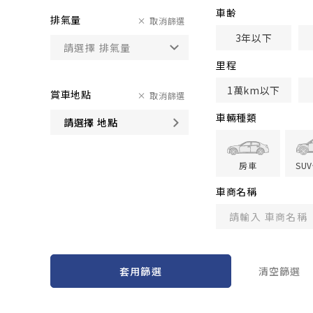
車齢
排氣量
取消篩選
3年以下
里程
1萬km以下
賞車地點
取消篩選
車輛種類
請選擇 地點
房車
SU
車商名稱
套用篩選
清空篩選