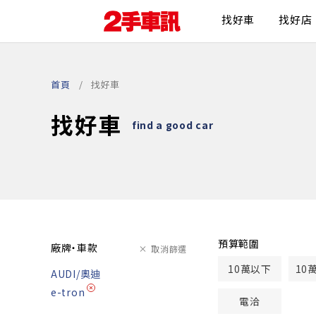
找好車
找好店
首頁
找好車
找好車
find a good car
預算範圍
廠牌・車款
取消篩選
10萬以下
10
AUDI/奧迪
e-tron
電洽