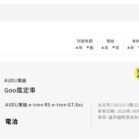
刊登時間
價格
車
新
舊
高
低
新
AUDI/奧迪
Goo鑑定車
AUDI/奧迪 e-tron RS e-tron GT/0cc
台北市/2022/5.6萬
更新日期：2026年 08
車商：富邦國際貿易有
電洽