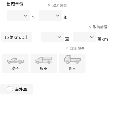
出廠年份
取消篩選
至
年
取消篩選
15萬km以上
至
萬km
取消篩選
皮卡
廂車
貨車
海外車