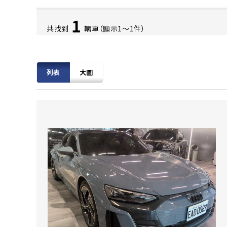
1
共找到
輛車（顯示1〜1件）
列表
大圖