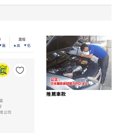
齡
里程
舊
高
低
推薦車款
公里
月
限公司