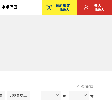
預約鑑定
登入
車訊保固
由此進入
由此進入
取消篩選
0萬
500萬以上
至
萬