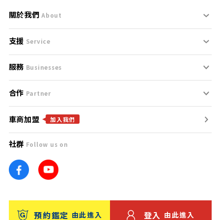
關於我們
About
支援
刊登規範
Service
服務
支援中心
服務條款
Businesses
合作
什麼是Goo鑑定？
聯絡我們
免責聲明
Partner
車商加盟
合作夥伴
找好車
隱私權政策
加入我們
社群
Follow us on
廣告合作
找好店
團隊
找海外車
車訊網
消費者評價
台灣優良中古車商大獎
預約鑑定
登入
由此進入
由此進入