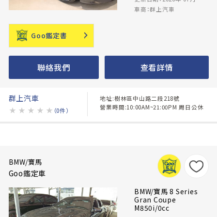
車商：群上汽車
Goo鑑定書
聯絡我們
查看詳情
群上汽車
地址:樹林區中山路二段218號
營業時間:10:00AM~21:00PM 周日公休
★
★
★
★
★
（0件）
BMW/寶馬
Goo鑑定車
BMW/寶馬 8 Series
Gran Coupe
M850i/0cc