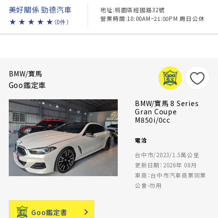
美好關係 勁德汽車
地址:桃園區經國路32號
營業時間:10:00AM~21:00PM 周日公休
★
★
★
★
★
（0件）
BMW/寶馬
Goo鑑定車
BMW/寶馬 8 Series
Gran Coupe
M850i/0cc
電洽
台中市/2023/1.5萬公里
更新日期：2026年 08月
車商：台中市汽車商業同業
公會-勿用
Goo鑑定書