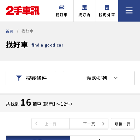
找好車
找好店
找海外車
首頁
找好車
找好車
find a good car
預設排列
搜尋條件
16
共找到
輛車（顯示1〜12件）
上一頁
下一頁
最後一頁