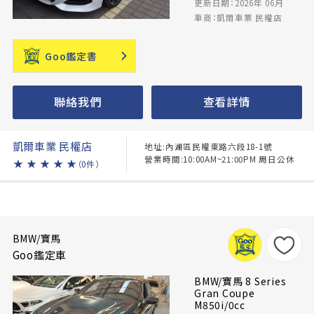
更新日期：2026年 06月
車商：凱爾車業 民權店
Goo鑑定書
聯絡我們
查看詳情
凱爾車業 民權店
地址:內湖區民權東路六段18-1號
營業時間:10:00AM~21:00PM 周日公休
★
★
★
★
★
（0件）
BMW/寶馬
Goo鑑定車
BMW/寶馬 8 Series
Gran Coupe
M850i/0cc