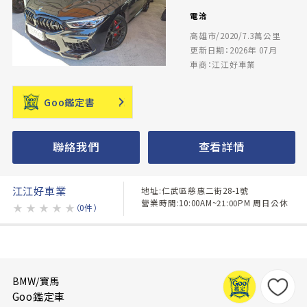
電洽
高雄市/2020/7.3萬公里
更新日期：2026年 07月
車商：江江好車業
Goo鑑定書
聯絡我們
查看詳情
江江好車業
地址:仁武區慈惠二街28-1號
營業時間:10:00AM~21:00PM 周日公休
★
★
★
★
★
（0件）
BMW/寶馬
Goo鑑定車