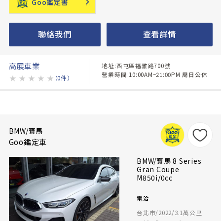
Goo鑑定書
聯絡我們
查看詳情
高展車業
地址:西屯區福雅路700號
營業時間:10:00AM~21:00PM 周日公休
★
★
★
★
★
（0件）
BMW/寶馬
Goo鑑定車
BMW/寶馬 8 Series
Gran Coupe
M850i/0cc
電洽
台北市/2022/3.1萬公里