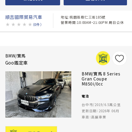
順吉國際貿易汽車
地址:桃園區樹仁三街185號
營業時間:10:00AM~21:00PM 周日公休
★
★
★
★
★
（0件）
BMW/寶馬
Goo鑑定車
BMW/寶馬 8 Series
Gran Coupe
M850i/0cc
電洽
台中市/2019/6.5萬公里
更新日期：2026年 06月
車商：高展車業