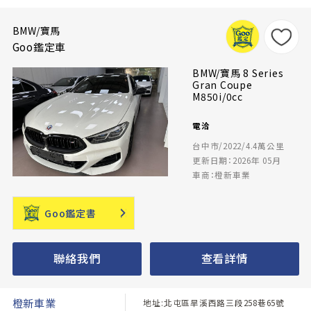
BMW/寶馬
Goo鑑定車
BMW/寶馬 8 Series
Gran Coupe
M850i/0cc
電洽
台中市/2022/4.4萬公里
更新日期：2026年 05月
車商：橙新車業
Goo鑑定書
聯絡我們
查看詳情
橙新車業
地址:北屯區旱溪西路三段258巷65號