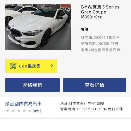
BMW/寶馬 8 Series
Gran Coupe
M850i/0cc
電洽
桃園市/2022/6.3萬公里
更新日期：2026年 07月
車商：順吉國際貿易汽車
Goo鑑定書
聯絡我們
查看詳情
順吉國際貿易汽車
地址:桃園區樹仁三街185號
營業時間:10:00AM~21:00PM 周日公休
★
★
★
★
★
（0件）