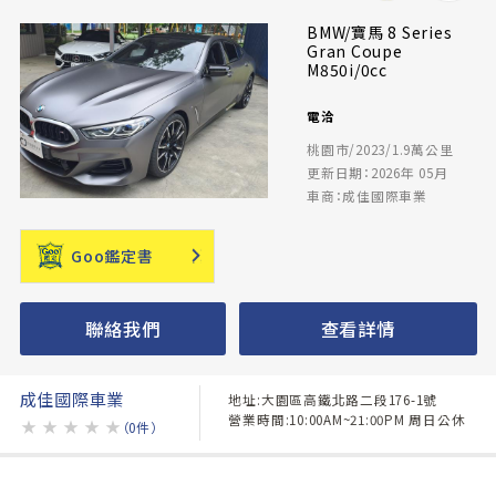
BMW/寶馬 8 Series
Gran Coupe
M850i/0cc
電洽
桃園市/2023/1.9萬公里
更新日期：2026年 05月
車商：成佳國際車業
Goo鑑定書
聯絡我們
查看詳情
成佳國際車業
地址:大園區高鐵北路二段176-1號
營業時間:10:00AM~21:00PM 周日公休
★
★
★
★
★
（0件）