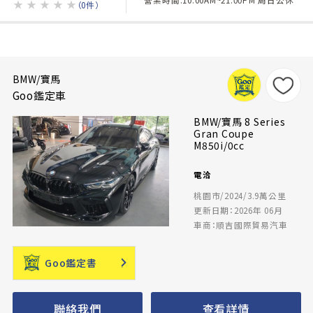
★
★
★
★
★
（0件）
BMW/寶馬
Goo鑑定車
BMW/寶馬 8 Series
Gran Coupe
M850i/0cc
電洽
桃園市/2024/3.9萬公里
更新日期：2026年 06月
車商：順吉國際貿易汽車
Goo鑑定書
聯絡我們
查看詳情