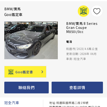
BMW/寶馬
Goo鑑定車
BMW/寶馬 8 Series
Gran Coupe
M850i/0cc
電洽
桃園市/2023/4.6萬公里
更新日期：2026年 06月
車商：冠全汽車
Goo鑑定書
聯絡我們
查看詳情
冠全汽車
地址:桃園區國際路二段198號
營業時間:10:00AM~21:00PM 周日公休