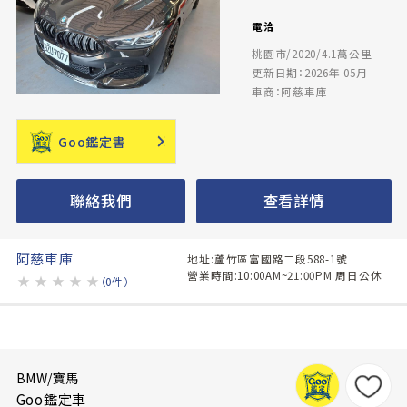
電洽
桃園市/2020/4.1萬公里
更新日期：2026年 05月
車商：阿慈車庫
Goo鑑定書
聯絡我們
查看詳情
阿慈車庫
地址:蘆竹區富國路二段588-1號
營業時間:10:00AM~21:00PM 周日公休
★
★
★
★
★
（0件）
BMW/寶馬
Goo鑑定車