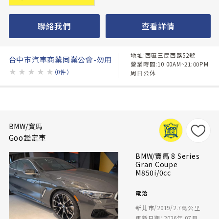
聯絡我們
查看詳情
地址:西區三民西路52號
台中市汽車商業同業公會-勿用
營業時間:10:00AM~21:00PM
★
★
★
★
★
（0件）
周日公休
BMW/寶馬
Goo鑑定車
BMW/寶馬 8 Series
Gran Coupe
M850i/0cc
電洽
新北市/2019/2.7萬公里
更新日期：2026年 07月