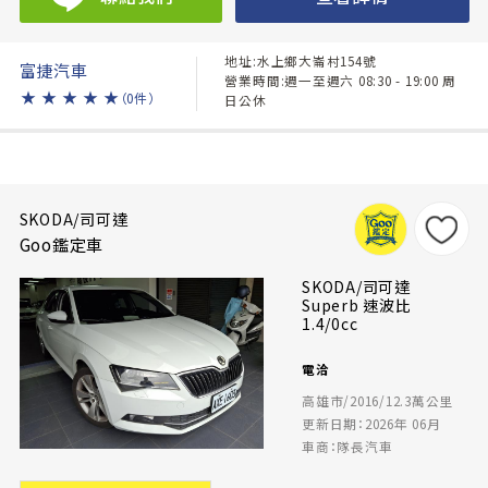
地址:水上鄉大崙村154號
富捷汽車
營業時間:週一至週六 08:30 - 19:00 周
★
★
★
★
★
（0件）
日公休
SKODA/司可達
Goo鑑定車
SKODA/司可達
Superb 速波比
1.4/0cc
電洽
高雄市/2016/12.3萬公里
更新日期：2026年 06月
車商：隊長汽車