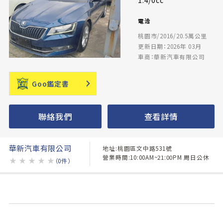
1.4/0cc
電洽
桃園市/2016/20.5萬公里
更新日期：2026年 03月
車商：華新汽車有限公司
Goo鑑定書
聯絡我們
查看詳情
華新汽車有限公司
地址:桃園區文中路531號
營業時間:10:00AM~21:00PM 周日公休
★
★
★
★
★
（0件）