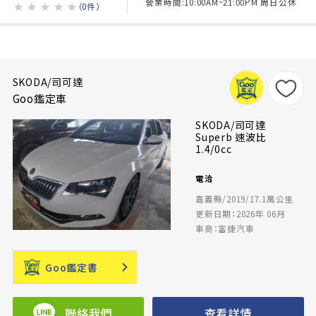
營業時間:10:00AM~21:00PM 周日公休
★
★
★
★
★
（0件）
SKODA/司可達
Goo鑑定車
SKODA/司可達
Superb 速波比
1.4/0cc
電洽
嘉義縣/2019/17.1萬公里
更新日期：2026年 06月
車商：富捷汽車
Goo鑑定書
聯絡我們
查看詳情