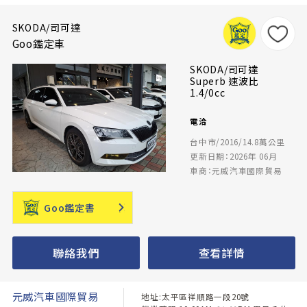
SKODA/司可達
Goo鑑定車
SKODA/司可達
Superb 速波比
1.4/0cc
電洽
台中市/2016/14.8萬公里
更新日期：2026年 06月
車商：元威汽車國際貿易
Goo鑑定書
聯絡我們
查看詳情
元威汽車國際貿易
地址:太平區祥順路一段20號