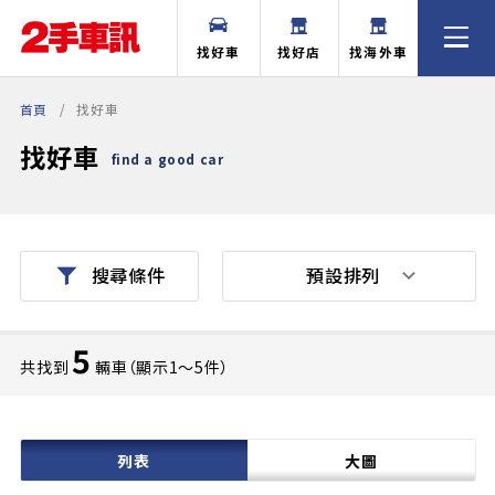
找好車
找好店
找海外車
首頁
找好車
找好車
find a good car
預設排列
搜尋條件
5
共找到
輛車（顯示1〜5件）
列表
大圖