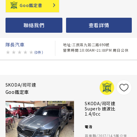
Goo鑑定書
聯絡我們
查看詳情
隊長汽車
地址:三民區九如二路690號
營業時間:10:00AM~21:00PM 周日公休
★
★
★
★
★
（0件）
SKODA/司可達
Goo鑑定車
SKODA/司可達
Superb 速波比
1.4/0cc
電洽
苗栗縣/2017/14.9萬公里