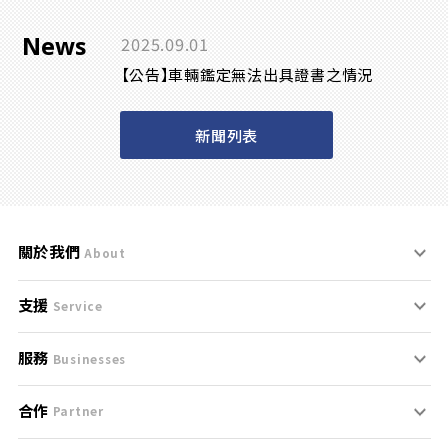
News
2025.09.01
【公告】車輛鑑定無法出具證書之情況
新聞列表
關於我們
About
支援
刊登規範
Service
服務
支援中心
服務條款
Businesses
合作
什麼是Goo鑑定？
聯絡我們
免責聲明
Partner