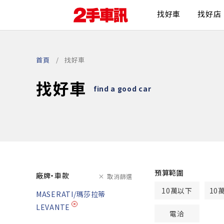
找好車
找好店
首頁
找好車
找好車
find a good car
預算範圍
廠牌・車款
取消篩選
10萬以下
10
MASERATI/瑪莎拉蒂
LEVANTE
電洽