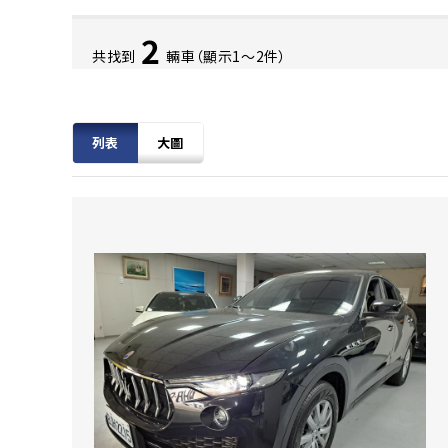
2
共找到
輛車（顯示1〜2件）
列表
大圖