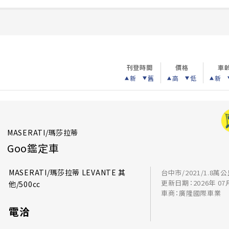
刊登時間
價格
車
新
舊
高
低
新
MASERATI/瑪莎拉蒂
Goo鑑定車
MASERATI/瑪莎拉蒂 LEVANTE 其
台中市/2021/1.8萬
更新日期：2026年 07
他/500cc
車商：廣隆國際車業
電洽