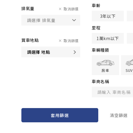
車齢
排氣量
取消篩選
3年以下
里程
1萬km以下
賞車地點
取消篩選
車輛種類
請選擇 地點
房車
SU
車商名稱
套用篩選
清空篩選