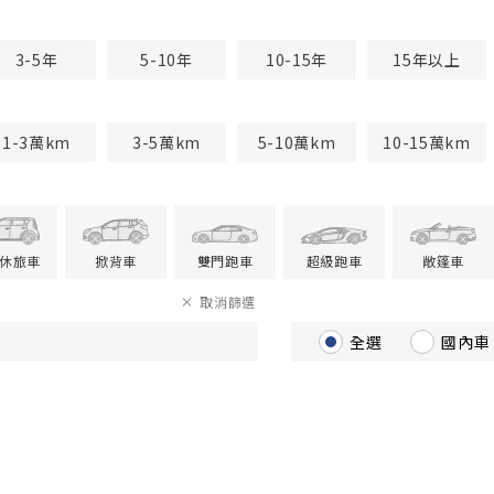
3-5年
5-10年
10-15年
15年以上
1-3萬km
3-5萬km
5-10萬km
10-15萬km
V休旅車
掀背車
雙門跑車
超級跑車
敞篷車
取消篩選
全選
國內車