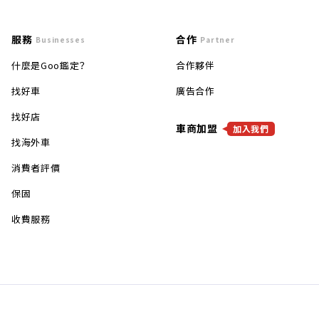
服務
合作
Businesses
Partner
什麼是Goo鑑定？
合作夥伴
找好車
廣告合作
找好店
車商加盟
加入我們
找海外車
消費者評價
保固
收費服務