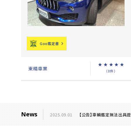
Goo鑑定書
★
★
★
★
★
東晴車業
（0件）
News
2025.09.01
【公告】車輛鑑定無法出具