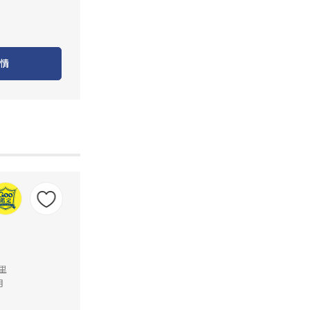
情
公里
月