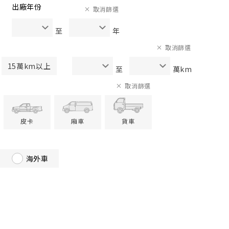
出廠年份
取消篩選
至
年
取消篩選
15萬km以上
至
萬km
取消篩選
皮卡
廂車
貨車
海外車