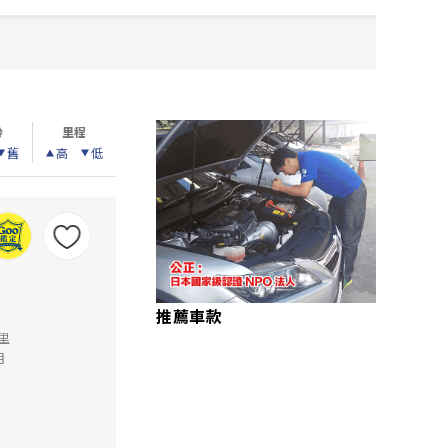
齡
里程
舊
高
低
推薦車款
公里
月