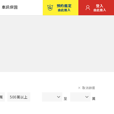
預約鑑定
登入
車訊保固
由此進入
由此進入
取消篩選
0萬
500萬以上
至
萬