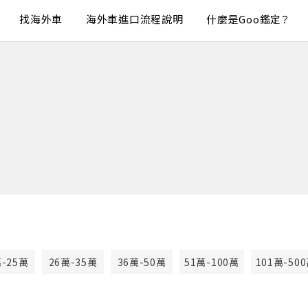
找海外車
海外車進口流程說明
什麼是Goo鑑定？
萬-25萬
26萬-35萬
36萬-50萬
51萬-100萬
101萬-50