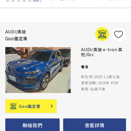
★
★
★
★
★
（0件）
AUDI/奧迪
Goo鑑定車
AUDI/奧迪 e-tron 其
他/0cc
電洽
新北市/2025/1.1萬公里
更新日期：2026年 05月
車商：弘達汽車
Goo鑑定書
聯絡我們
查看詳情