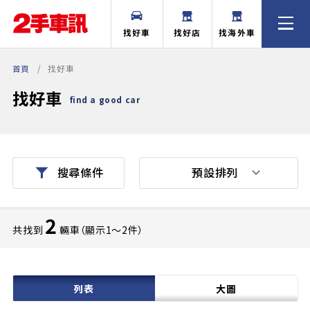
找好車
找好店
找海外車
首頁
找好車
找好車
find a good car
預設排列
搜尋條件
2
共找到
輛車（顯示1〜2件）
列表
大圖