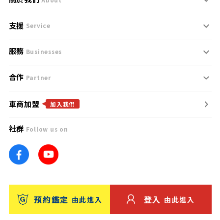
支援
刊登規範
Service
服務
支援中心
服務條款
Businesses
合作
什麼是Goo鑑定？
聯絡我們
免責聲明
Partner
車商加盟
合作夥伴
找好車
隱私權政策
加入我們
社群
Follow us on
廣告合作
找好店
團隊
找海外車
車訊網
消費者評價
台灣優良中古車商大獎
預約鑑定
登入
由此進入
由此進入
保固