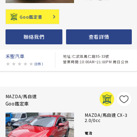
Goo鑑定書
聯絡我們
查看詳情
禾聖汽車
地址:仁武區鳳仁路95-33號
營業時間:10:00AM~21:00PM 周日公休
★
★
★
★
★
（0件）
MAZDA/馬自達
Goo鑑定車
MAZDA/馬自達 CX-3
2.0/0cc
電洽