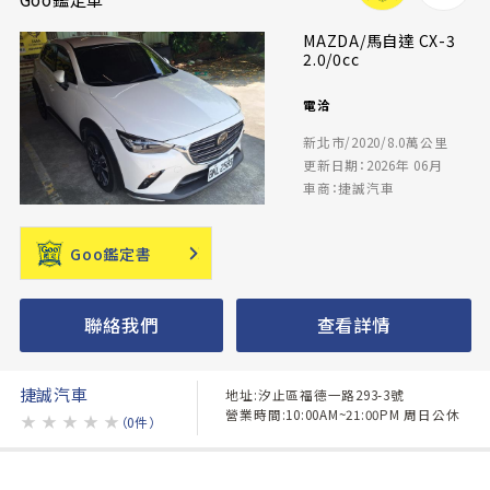
MAZDA/馬自達 CX-3
2.0/0cc
電洽
新北市/2020/8.0萬公里
更新日期：2026年 06月
車商：捷誠汽車
Goo鑑定書
聯絡我們
查看詳情
捷誠汽車
地址:汐止區福德一路293-3號
營業時間:10:00AM~21:00PM 周日公休
★
★
★
★
★
（0件）