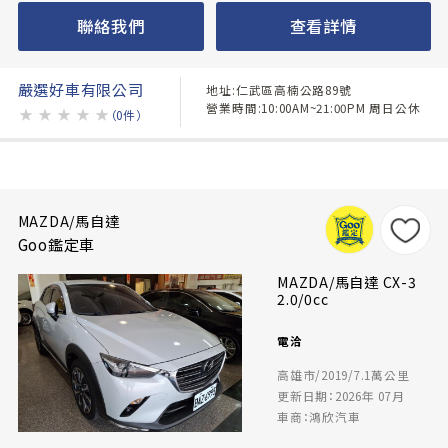
聯絡我們
查看詳情
嚴選好車有限公司
地址:仁武區高楠公路89號
營業時間:10:00AM~21:00PM 周日公休
★
★
★
★
★
（0件）
MAZDA/馬自達
Goo鑑定車
MAZDA/馬自達 CX-3
2.0/0cc
電洽
高雄市/2019/7.1萬公里
更新日期：2026年 07月
車商：鴻欣汽車