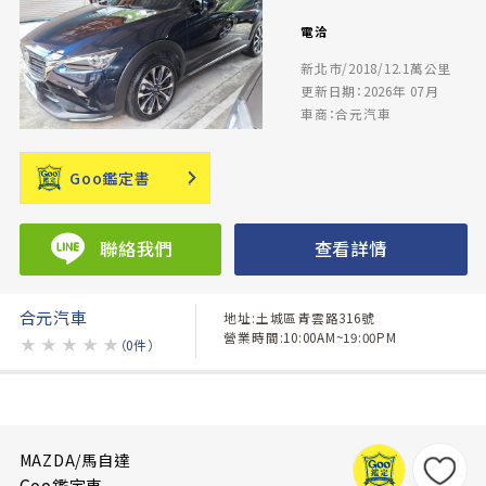
電洽
新北市/2018/12.1萬公里
更新日期：2026年 07月
車商：合元汽車
Goo鑑定書
聯絡我們
查看詳情
合元汽車
地址:土城區青雲路316號
營業時間:10:00AM~19:00PM
★
★
★
★
★
（0件）
MAZDA/馬自達
Goo鑑定車