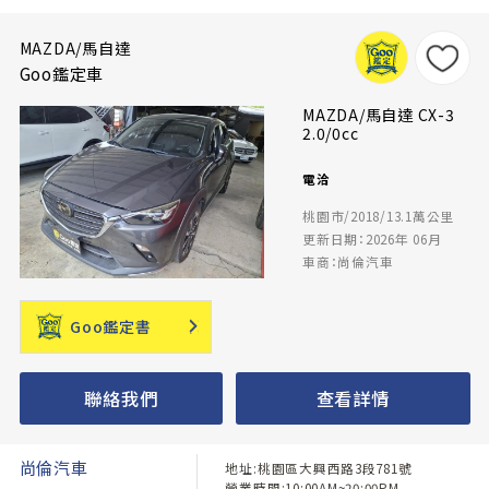
MAZDA/馬自達
Goo鑑定車
MAZDA/馬自達 CX-3
2.0/0cc
電洽
桃園市/2018/13.1萬公里
更新日期：2026年 06月
車商：尚倫汽車
Goo鑑定書
聯絡我們
查看詳情
尚倫汽車
地址:桃園區大興西路3段781號
營業時間:10:00AM~20:00PM