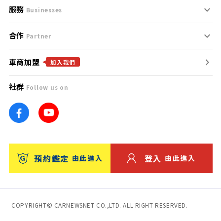
服務
支援中心
服務條款
Businesses
合作
什麼是Goo鑑定？
聯絡我們
免責聲明
Partner
車商加盟
合作夥伴
找好車
隱私權政策
加入我們
社群
Follow us on
廣告合作
找好店
團隊
找海外車
車訊網
消費者評價
台灣優良中古車商大獎
預約鑑定
登入
由此進入
由此進入
保固
收費服務
COPYRIGHT© CARNEWSNET CO.,LTD. ALL RIGHT RESERVED.