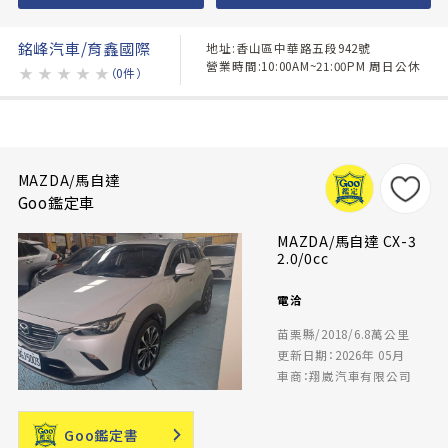
銘峰汽車/育鑫國際
地址:香山區中華路五段942號
營業時間:10:00AM~21:00PM 周日公休
★
★
★
★
★
（0件）
MAZDA/馬自達
Goo鑑定車
MAZDA/馬自達 CX-3
2.0/0cc
電洽
苗栗縣/2018/6.8萬公里
更新日期：2026年 05月
車商：翔崴汽車有限公司
Goo鑑定書