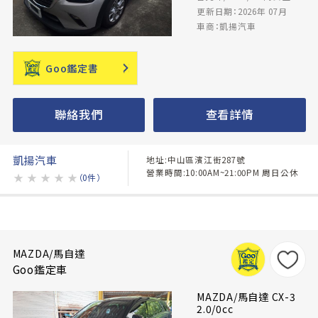
更新日期：2026年 07月
車商：凱揚汽車
Goo鑑定書
聯絡我們
查看詳情
凱揚汽車
地址:中山區濱江街287號
營業時間:10:00AM~21:00PM 周日公休
★
★
★
★
★
（0件）
MAZDA/馬自達
Goo鑑定車
MAZDA/馬自達 CX-3
2.0/0cc