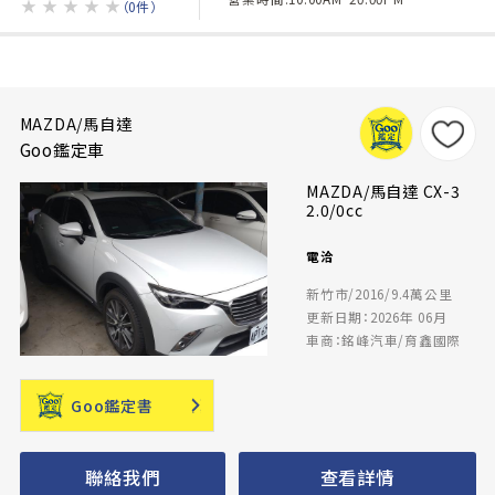
★
★
★
★
★
（0件）
MAZDA/馬自達
Goo鑑定車
MAZDA/馬自達 CX-3
2.0/0cc
電洽
新竹市/2016/9.4萬公里
更新日期：2026年 06月
車商：銘峰汽車/育鑫國際
Goo鑑定書
聯絡我們
查看詳情