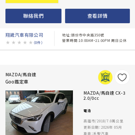
聯絡我們
查看詳情
翔崴汽車有限公司
地址:頭份市中央路350號
營業時間:10:00AM~21:00PM 周日公休
★
★
★
★
★
（0件）
MAZDA/馬自達
Goo鑑定車
MAZDA/馬自達 CX-3
2.0/0cc
電洽
高雄市/2018/7.0萬公里
更新日期：2026年 05月
車商：禾聖汽車