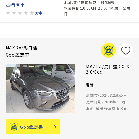
地址:蘆竹區南崁路二段536號
益通汽車
營業時間:10:00AM~21:00PM 周一至周
★
★
★
★
★
（0件）
日
MAZDA/馬自達
Goo鑑定車
MAZDA/馬自達 CX-3
2.0/0cc
電洽
高雄市/2024/3.2萬公里
更新日期：2026年 08月
車商：嚴選好車有限公司
Goo鑑定書