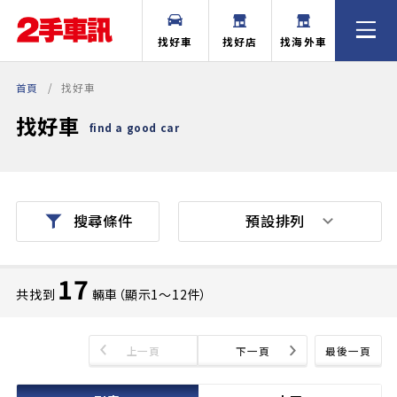
找好車
找好店
找海外車
首頁
找好車
找好車
find a good car
預設排列
搜尋條件
17
共找到
輛車（顯示1〜12件）
上一頁
下一頁
最後一頁