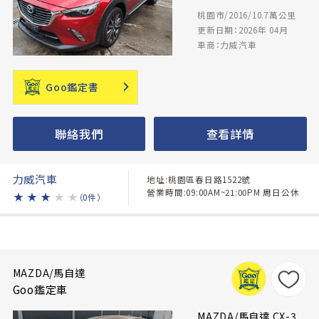
桃園市/2016/10.7萬公里
更新日期：2026年 04月
車商：力威汽車
Goo鑑定書
聯絡我們
查看詳情
力威汽車
地址:桃園區春日路1522號
營業時間:09:00AM~21:00PM 周日公休
★
★
★
★
★
（0件）
MAZDA/馬自達
Goo鑑定車
MAZDA/馬自達 CX-3