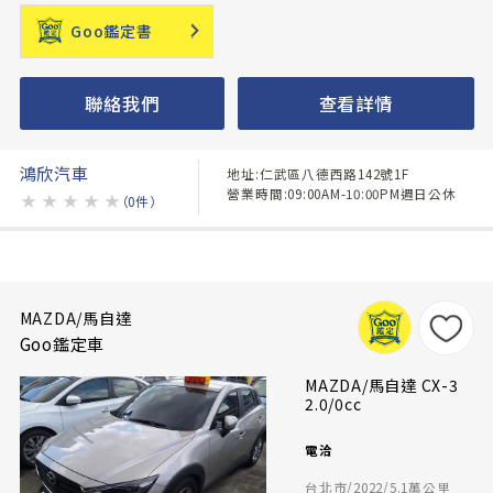
Goo鑑定書
聯絡我們
查看詳情
鴻欣汽車
地址:仁武區八德西路142號1F
營業時間:09:00AM-10:00PM週日公休
★
★
★
★
★
（0件）
MAZDA/馬自達
Goo鑑定車
MAZDA/馬自達 CX-3
2.0/0cc
電洽
台北市/2022/5.1萬公里