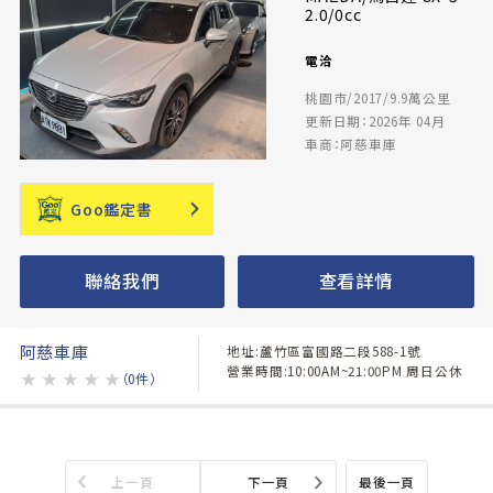
2.0/0cc
電洽
桃園市/2017/9.9萬公里
更新日期：2026年 04月
車商：阿慈車庫
Goo鑑定書
聯絡我們
查看詳情
阿慈車庫
地址:蘆竹區富國路二段588-1號
營業時間:10:00AM~21:00PM 周日公休
★
★
★
★
★
（0件）
上一頁
下一頁
最後一頁