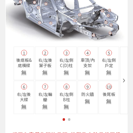
1
2
3
4
5
11
後底板&
右/左後
右/左側
車頂/內
右/左側
右前
底橫樑
葉子板
C(D)柱
支架
戶定
樑
無
無
無
無
無
無
6
7
8
9
10
16
右/左後
右/左輪
右/左側
防火牆
後尾板
避震
大樑
艙
B柱
座
無
無
無
無
無
無