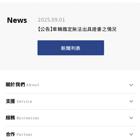
News
2025.09.01
【公告】車輛鑑定無法出具證書之情況
新聞列表
關於我們
About
支援
刊登規範
Service
服務
支援中心
服務條款
Businesses
合作
什麼是Goo鑑定？
聯絡我們
免責聲明
Partner