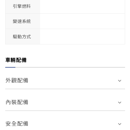
引擎燃料
變速系統
驅動方式
車輛配備
外觀配備
電動天窗
輪圈規格
內裝配備
感應式雨刷
後視鏡電動折疊
多功能方向盤
多功能資訊幕
安全配備
後視鏡方向指示燈