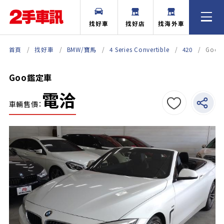
找好車
找好店
找海外車
首頁
找好車
BMW/寶馬
4 Series Convertible
420
Goo
Goo鑑定車
電洽
車輛售價：