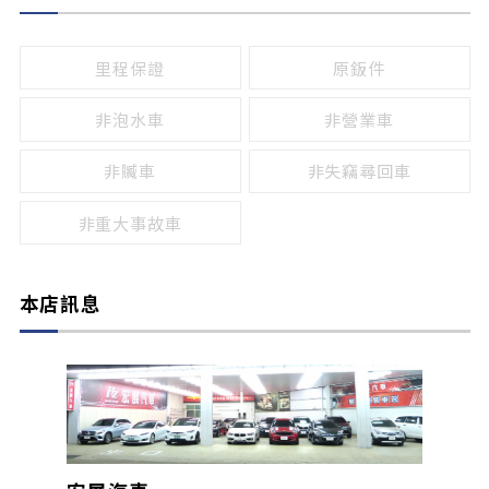
無
有
鹵素燈
HID
里程保證
原鈑件
LED
非泡水車
非營業車
非贓車
非失竊尋回車
非重大事故車
本店訊息