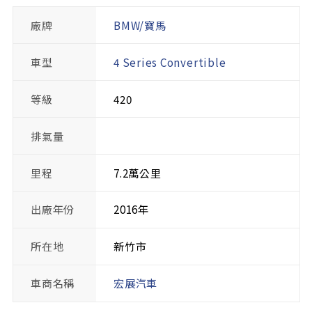
廠牌
BMW/寶馬
車型
4 Series Convertible
等級
420
排氣量
里程
7.2萬公里
出廠年份
2016年
所在地
新竹市
車商名稱
宏展汽車