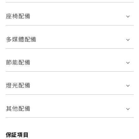
環景影像系統
Keyless免匙系統
前座正面氣囊
後座側面氣囊
座椅配備
恆溫空調
後座出風口
胎壓偵測
兒童安全椅固定裝置
座椅材質
多媒體配備
ABS防鎖死
上坡起步輔助
皮椅
絨布
車道偏離警示
定速系統
其它
外部音源接入
多媒體系統
節能配備
自動停車系統
盲點偵測系統
前座座椅調整
藍牙通訊
電腦導航
引擎啟閉系統
燈光配備
手動
電動
倒車雷達
倒車顯影系統
防盜系統
座椅記憶功能
感應頭燈
自適應遠近光
其他配備
無
有
日行燈
渦輪增壓
後座分離式傾倒
保証項目
頭燈光源