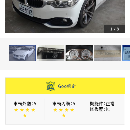
1
/
8
Goo鑑定
車輛外觀：5
車輛內裝：5
機能件：正常
修復歴：無
★
★
★
★
★
★
★
★
★
★