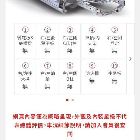
1
2
3
4
5
11
後底板&
右/左後
右/左側
車頂/內
右/左側
右前
底橫樑
葉子板
C(D)柱
支架
戶定
樑
無
無
無
無
無
無
6
7
8
9
10
16
右/左後
右/左輪
右/左側
防火牆
後尾板
避震
大樑
艙
B柱
座
無
無
無
無
無
無
網頁內容僅為概略呈現，外觀及內裝星級不代
表總體評價，車況細節說明，請加入會員後查
閱