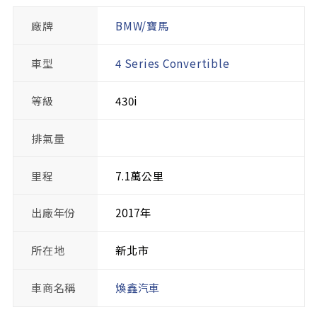
廠牌
BMW/寶馬
車型
4 Series Convertible
等級
430i
排氣量
里程
7.1萬公里
出廠年份
2017年
所在地
新北市
車商名稱
煥鑫汽車