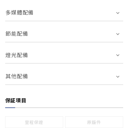
胎壓偵測
兒童安全椅固定裝置
座椅材質
多媒體配備
ABS防鎖死
上坡起步輔助
皮椅
絨布
車道偏離警示
定速系統
其它
外部音源接入
多媒體系統
節能配備
自動停車系統
盲點偵測系統
前座座椅調整
藍牙通訊
電腦導航
引擎啟閉系統
燈光配備
手動
電動
倒車雷達
倒車顯影系統
防盜系統
座椅記憶功能
感應頭燈
自適應遠近光
其他配備
無
有
日行燈
渦輪增壓
後座分離式傾倒
保証項目
頭燈光源
無
有
鹵素燈
HID
里程保證
原鈑件
LED