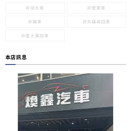
非泡水車
非營業車
非贓車
非失竊尋回車
非重大事故車
本店訊息