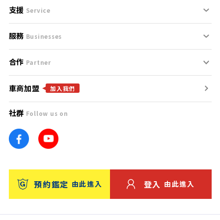
支援
刊登規範
Service
服務
支援中心
服務條款
Businesses
合作
什麼是Goo鑑定？
聯絡我們
免責聲明
Partner
車商加盟
合作夥伴
找好車
隱私權政策
加入我們
社群
Follow us on
廣告合作
找好店
團隊
找海外車
車訊網
消費者評價
台灣優良中古車商大獎
預約鑑定
登入
由此進入
由此進入
保固
收費服務