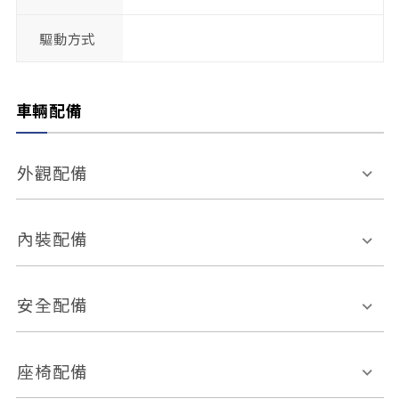
驅動方式
車輛配備
外觀配備
電動天窗
輪圈規格
內裝配備
感應式雨刷
後視鏡電動折疊
多功能方向盤
多功能資訊幕
安全配備
後視鏡方向指示燈
環景影像系統
Keyless免匙系統
前座正面氣囊
後座側面氣囊
座椅配備
恆溫空調
後座出風口