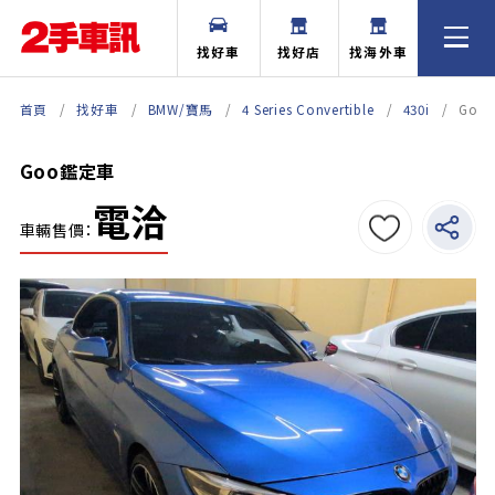
找好車
找好店
找海外車
首頁
找好車
BMW/寶馬
4 Series Convertible
430i
Goo
Goo鑑定車
電洽
車輛售價：