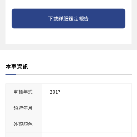
下載詳細鑑定報告
本車資訊
車輛年式
2017
領牌年月
外觀顏色