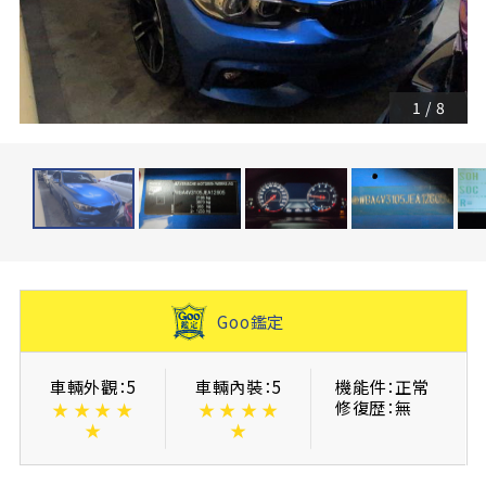
1
/
8
Goo鑑定
車輛外觀：5
車輛內裝：5
機能件：正常
修復歴：無
★
★
★
★
★
★
★
★
★
★