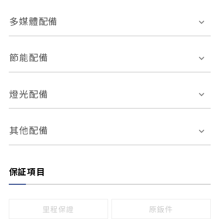
胎壓偵測
兒童安全椅固定裝置
座椅材質
多媒體配備
ABS防鎖死
上坡起步輔助
皮椅
絨布
車道偏離警示
定速系統
其它
外部音源接入
多媒體系統
節能配備
自動停車系統
盲點偵測系統
前座座椅調整
藍牙通訊
電腦導航
引擎啟閉系統
燈光配備
手動
電動
倒車雷達
倒車顯影系統
防盜系統
座椅記憶功能
感應頭燈
自適應遠近光
其他配備
無
有
日行燈
渦輪增壓
後座分離式傾倒
保証項目
頭燈光源
無
有
鹵素燈
HID
里程保證
原鈑件
LED