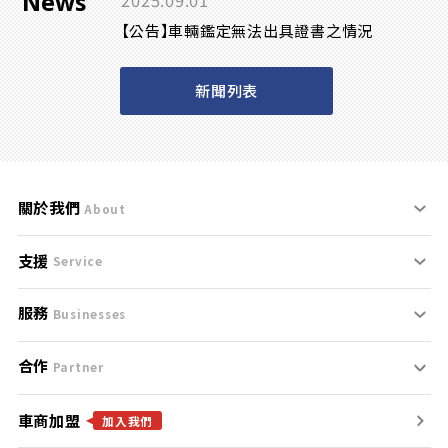
News
2025.09.01
【公告】車輛鑑定無法出具證書之情況
新聞列表
關於我們
About
支援
刊登規範
Service
服務
支援中心
服務條款
Businesses
合作
什麼是Goo鑑定？
聯絡我們
免責聲明
Partner
車商加盟
合作夥伴
找好車
隱私權政策
加入我們