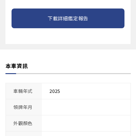
下載詳細鑑定報告
本車資訊
車輛年式
2025
領牌年月
外觀顏色