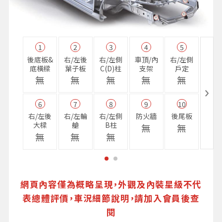
1
2
3
4
5
11
後底板&
右/左後
右/左側
車頂/內
右/左側
右前
底橫樑
葉子板
C(D)柱
支架
戶定
樑
無
無
無
無
無
無
6
7
8
9
10
16
右/左後
右/左輪
右/左側
防火牆
後尾板
避震
大樑
艙
B柱
座
無
無
無
無
無
無
網頁內容僅為概略呈現，外觀及內裝星級不代
表總體評價，車況細節說明，請加入會員後查
閱