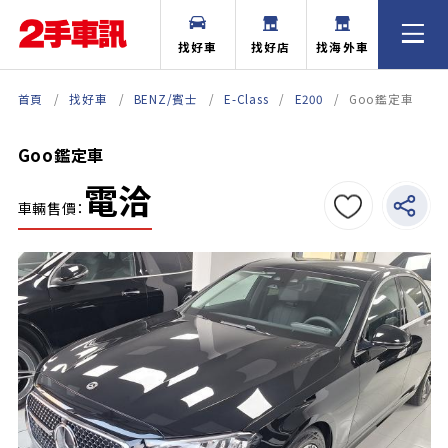
找好車
找好店
找海外車
首頁
找好車
BENZ/賓士
E-Class
E200
Goo鑑定車
Goo鑑定車
電洽
車輛售價：