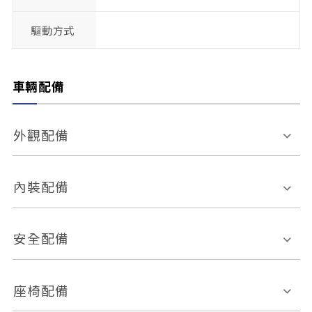
驅動方式
車輛配備
外觀配備
電動天窗
輪圈規格
內裝配備
感應式雨刷
後視鏡電動折疊
多功能方向盤
多功能資訊幕
安全配備
後視鏡方向指示燈
環景影像系統
Keyless免匙系統
前座正面氣囊
後座側面氣囊
座椅配備
恆溫空調
後座出風口