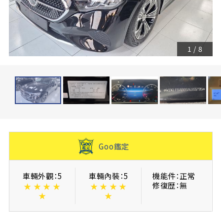
1
/
8
Goo鑑定
車輛外觀：5
車輛內裝：5
機能件：正常
修復歴：無
★
★
★
★
★
★
★
★
★
★