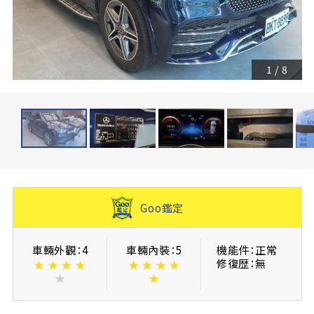
1
/
8
Goo鑑定
車輛外觀：4
車輛內裝：5
機能件：正常
修復歴：無
★
★
★
★
★
★
★
★
★
★