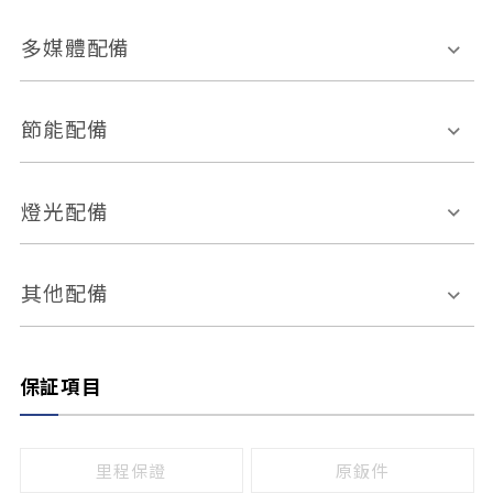
胎壓偵測
兒童安全椅固定裝置
座椅材質
多媒體配備
ABS防鎖死
上坡起步輔助
皮椅
絨布
車道偏離警示
定速系統
其它
外部音源接入
多媒體系統
節能配備
自動停車系統
盲點偵測系統
前座座椅調整
藍牙通訊
電腦導航
引擎啟閉系統
燈光配備
手動
電動
倒車雷達
倒車顯影系統
防盜系統
座椅記憶功能
感應頭燈
自適應遠近光
其他配備
無
有
日行燈
渦輪增壓
後座分離式傾倒
保証項目
頭燈光源
無
有
鹵素燈
HID
里程保證
原鈑件
LED