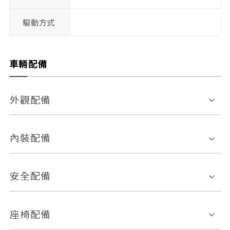
驅動方式
車輛配備
外觀配備
電動天窗
輪圈規格
內裝配備
感應式雨刷
後視鏡電動折疊
多功能方向盤
多功能資訊幕
安全配備
後視鏡方向指示燈
環景影像系統
Keyless免匙系統
前座正面氣囊
後座側面氣囊
座椅配備
恆溫空調
後座出風口