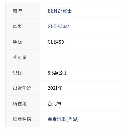
廠牌
BENZ/賓士
車型
GLE-Class
等級
GLE450
排氣量
里程
8.5萬公里
出廠年份
2021年
所在地
台北市
車商名稱
金帝汽車(內湖)