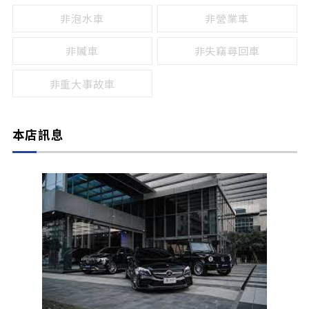
非泡水車
非營業車
非贓車
非失竊尋回車
非重大事故車
本店訊息