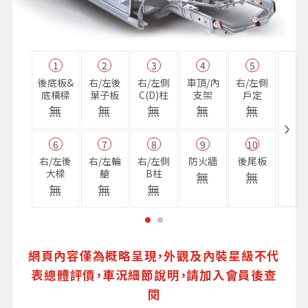
1
2
3
4
5
11
後底板&
右/左後
右/左側
車頂/內
右/左側
右前
底橫樑
葉子板
C(D)柱
支架
戶定
樑
無
無
無
無
無
無
6
7
8
9
10
16
右/左後
右/左輪
右/左側
防火牆
後尾板
避震
大樑
艙
B柱
座
無
無
無
無
無
無
網頁內容僅為概略呈現，外觀及內裝星級不代
表總體評價，車況細節說明，請加入會員後查
閱