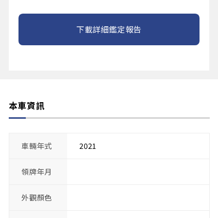
下載詳細鑑定報告
本車資訊
車輛年式
2021
領牌年月
外觀顏色