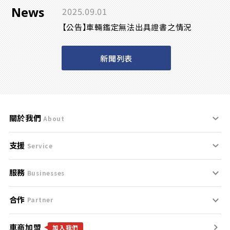
News
2025.09.01
【公告】車輛鑑定無法出具證書之情況
新聞列表
關於我們
About
支援
刊登規範
Service
服務
支援中心
服務條款
Businesses
合作
什麼是Goo鑑定？
聯絡我們
免責聲明
Partner
車商加盟
合作夥伴
找好車
隱私權政策
加入我們