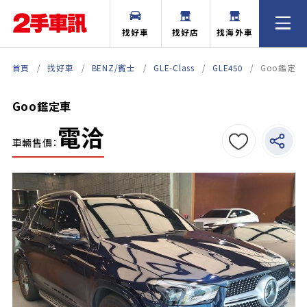
找好車
找好店
找海外車
首頁
找好車
BENZ/賓士
GLE-Class
GLE450
Goo鑑定車
Goo鑑定車
電洽
車輛售價：