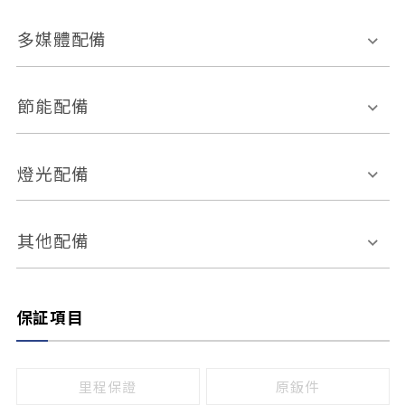
胎壓偵測
兒童安全椅固定裝置
座椅材質
多媒體配備
ABS防鎖死
上坡起步輔助
皮椅
絨布
車道偏離警示
定速系統
其它
外部音源接入
多媒體系統
節能配備
自動停車系統
盲點偵測系統
前座座椅調整
藍牙通訊
電腦導航
引擎啟閉系統
燈光配備
手動
電動
倒車雷達
倒車顯影系統
防盜系統
座椅記憶功能
感應頭燈
自適應遠近光
其他配備
無
有
日行燈
渦輪增壓
後座分離式傾倒
保証項目
頭燈光源
無
有
鹵素燈
HID
里程保證
原鈑件
LED