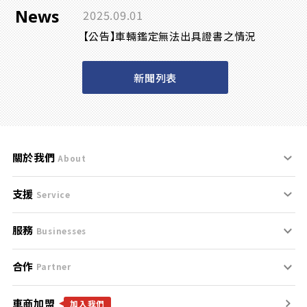
News
2025.09.01
【公告】車輛鑑定無法出具證書之情況
新聞列表
關於我們
About
支援
刊登規範
Service
服務
支援中心
服務條款
Businesses
合作
什麼是Goo鑑定？
聯絡我們
免責聲明
Partner
車商加盟
合作夥伴
找好車
隱私權政策
加入我們