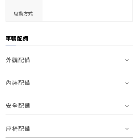
驅動方式
車輛配備
外觀配備
電動天窗
輪圈規格
內裝配備
感應式雨刷
後視鏡電動折疊
多功能方向盤
多功能資訊幕
安全配備
後視鏡方向指示燈
環景影像系統
Keyless免匙系統
前座正面氣囊
後座側面氣囊
座椅配備
恆溫空調
後座出風口