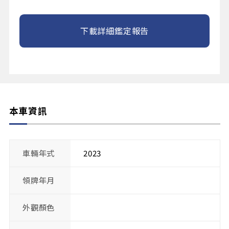
下載詳細鑑定報告
本車資訊
車輛年式
2023
領牌年月
外觀顏色