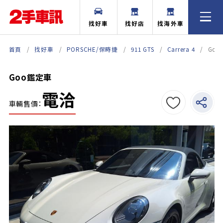
找好車
找好店
找海外車
首頁
找好車
PORSCHE/保時捷
911 GTS
Carrera 4
Go
Goo鑑定車
電洽
車輛售價：