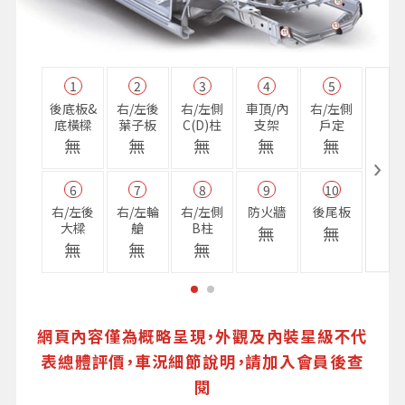
1
2
3
4
5
11
後底板&
右/左後
右/左側
車頂/內
右/左側
右前
底橫樑
葉子板
C(D)柱
支架
戶定
樑
無
無
無
無
無
無
6
7
8
9
10
16
右/左後
右/左輪
右/左側
防火牆
後尾板
避震
大樑
艙
B柱
座
無
無
無
無
無
無
網頁內容僅為概略呈現，外觀及內裝星級不代
表總體評價，車況細節說明，請加入會員後查
閱