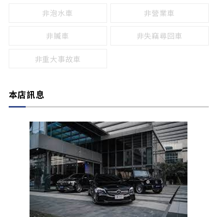
非泡水車
非營業車
非贓車
非失竊尋回車
非重大事故車
本店訊息