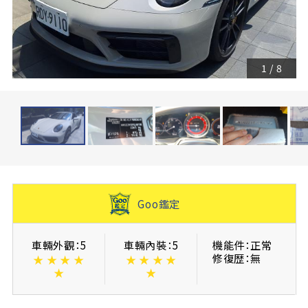
1
/
8
Goo鑑定
車輛外觀：5
車輛內裝：5
機能件：正常
修復歴：無
★
★
★
★
★
★
★
★
★
★