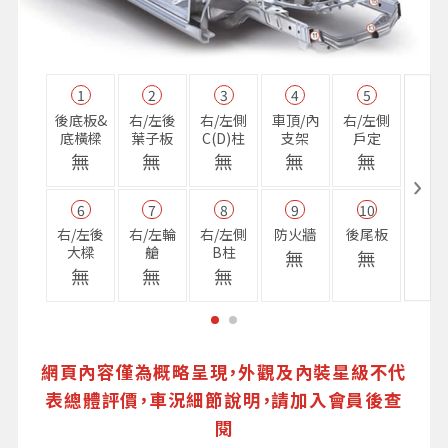
1
2
3
4
5
11
後底板&
右/左後
右/左側
車頂/內
右/左側
右前
底橫樑
葉子板
C(D)柱
支架
戶定
樑
無
無
無
無
無
無
6
7
8
9
10
16
右/左後
右/左輪
右/左側
防火牆
後尾板
避震
大樑
艙
B柱
座
無
無
無
無
無
無
網頁內容僅為概略呈現，外觀及內裝星級不代
表總體評價，車況細節說明，請加入會員後查
閱