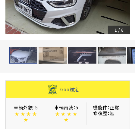
1
/
8
Goo鑑定
車輛外觀：5
車輛內裝：5
機能件：正常
修復歴：無
★
★
★
★
★
★
★
★
★
★