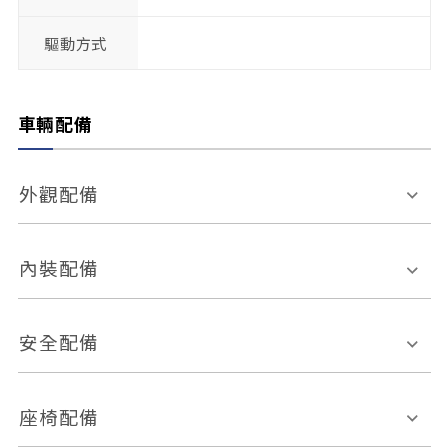
驅動方式
車輛配備
外觀配備
電動天窗
輪圈規格
內裝配備
感應式雨刷
後視鏡電動折疊
多功能方向盤
多功能資訊幕
安全配備
後視鏡方向指示燈
環景影像系統
Keyless免匙系統
前座正面氣囊
後座側面氣囊
座椅配備
恆溫空調
後座出風口