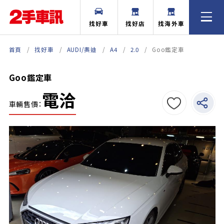
找好車
找好店
找海外車
首頁
找好車
AUDI/奧迪
A4
2.0
Goo鑑定車
Goo鑑定車
電洽
車輛售價：