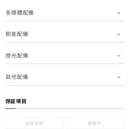
胎壓偵測
兒童安全椅固定裝置
座椅材質
多媒體配備
ABS防鎖死
上坡起步輔助
皮椅
絨布
車道偏離警示
定速系統
其它
外部音源接入
多媒體系統
節能配備
自動停車系統
盲點偵測系統
前座座椅調整
藍牙通訊
電腦導航
引擎啟閉系統
燈光配備
手動
電動
倒車雷達
倒車顯影系統
防盜系統
座椅記憶功能
感應頭燈
自適應遠近光
其他配備
無
有
日行燈
渦輪增壓
後座分離式傾倒
保証項目
頭燈光源
無
有
鹵素燈
HID
里程保證
原鈑件
LED