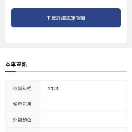
下載詳細鑑定報告
本車資訊
車輛年式
2023
領牌年月
外觀顏色