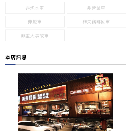
非泡水車
非營業車
非贓車
非失竊尋回車
非重大事故車
本店訊息