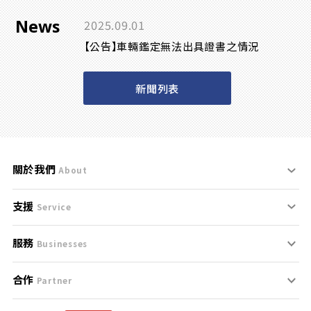
News
2025.09.01
【公告】車輛鑑定無法出具證書之情況
新聞列表
關於我們
About
支援
刊登規範
Service
服務
支援中心
服務條款
Businesses
合作
什麼是Goo鑑定？
聯絡我們
免責聲明
Partner