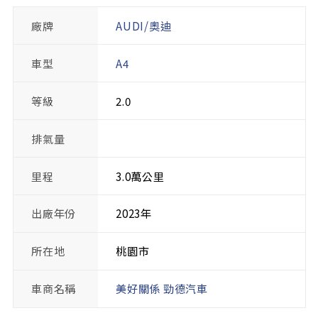
廠牌
AUDI/奧迪
車型
A4
等級
2.0
排氣量
里程
3.0萬公里
出廠年份
2023年
所在地
桃園市
車商名稱
美好關係 勁德汽車