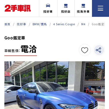
找好車
找好店
找海外車
首頁
找好車
BMW/寶馬
4 Series Coupe
M4
Goo鑑定車
Goo鑑定車
電洽
車輛售價：