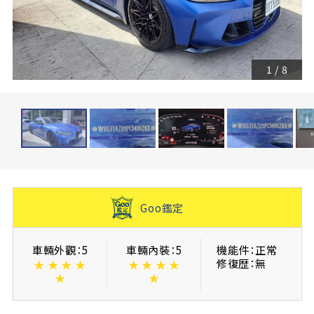
1
/
8
Goo鑑定
車輛外觀：5
車輛內裝：5
機能件：正常
修復歴：無
★
★
★
★
★
★
★
★
★
★