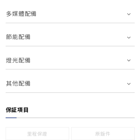
胎壓偵測
兒童安全椅固定裝置
座椅材質
多媒體配備
ABS防鎖死
上坡起步輔助
皮椅
絨布
車道偏離警示
定速系統
其它
外部音源接入
多媒體系統
節能配備
自動停車系統
盲點偵測系統
前座座椅調整
藍牙通訊
電腦導航
引擎啟閉系統
燈光配備
手動
電動
倒車雷達
倒車顯影系統
防盜系統
座椅記憶功能
感應頭燈
自適應遠近光
其他配備
無
有
日行燈
渦輪增壓
後座分離式傾倒
保証項目
頭燈光源
無
有
鹵素燈
HID
里程保證
原鈑件
LED