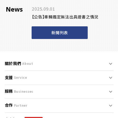
News
2025.09.01
【公告】車輛鑑定無法出具證書之情況
新聞列表
關於我們
About
支援
刊登規範
Service
服務
支援中心
服務條款
Businesses
合作
什麼是Goo鑑定？
聯絡我們
免責聲明
Partner