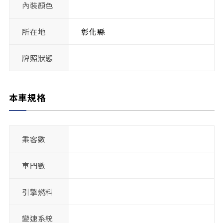
內裝顏色
所在地
彰化縣
牌照狀態
本車規格
乘客數
車門數
引擎燃料
變速系統