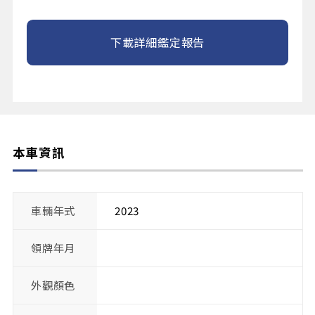
下載詳細鑑定報告
本車資訊
車輛年式
2023
領牌年月
外觀顏色