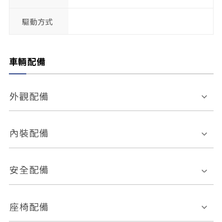
驅動方式
車輛配備
外觀配備
電動天窗
輪圈規格
內裝配備
感應式雨刷
後視鏡電動折疊
多功能方向盤
多功能資訊幕
安全配備
後視鏡方向指示燈
環景影像系統
Keyless免匙系統
前座正面氣囊
後座側面氣囊
座椅配備
恆溫空調
後座出風口