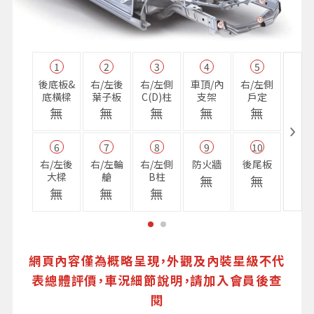
1
2
3
4
5
11
後底板&
右/左後
右/左側
車頂/內
右/左側
右前
底橫樑
葉子板
C(D)柱
支架
戶定
樑
無
無
無
無
無
無
6
7
8
9
10
16
右/左後
右/左輪
右/左側
防火牆
後尾板
避震
大樑
艙
B柱
座
無
無
無
無
無
無
網頁內容僅為概略呈現，外觀及內裝星級不代
表總體評價，車況細節說明，請加入會員後查
閱