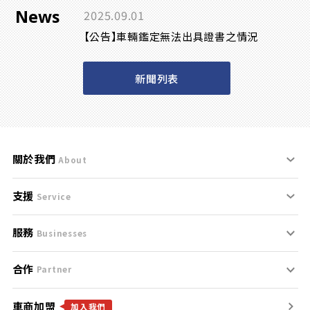
News
2025.09.01
【公告】車輛鑑定無法出具證書之情況
新聞列表
關於我們
About
支援
刊登規範
Service
服務
支援中心
服務條款
Businesses
合作
什麼是Goo鑑定？
聯絡我們
免責聲明
Partner
車商加盟
合作夥伴
找好車
隱私權政策
加入我們