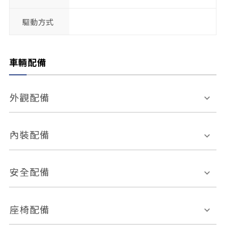
驅動方式
車輛配備
外觀配備
電動天窗
輪圈規格
內裝配備
感應式雨刷
後視鏡電動折疊
多功能方向盤
多功能資訊幕
安全配備
後視鏡方向指示燈
環景影像系統
Keyless免匙系統
前座正面氣囊
後座側面氣囊
座椅配備
恆溫空調
後座出風口