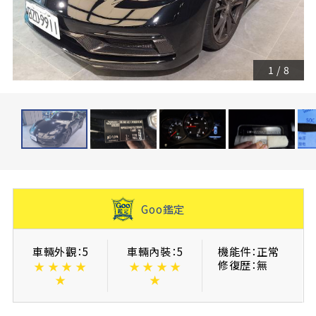
1
/
8
Goo鑑定
車輛外觀：5
車輛內裝：5
機能件：正常
修復歴：無
★
★
★
★
★
★
★
★
★
★