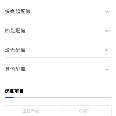
胎壓偵測
兒童安全椅固定裝置
座椅材質
多媒體配備
ABS防鎖死
上坡起步輔助
皮椅
絨布
車道偏離警示
定速系統
其它
外部音源接入
多媒體系統
節能配備
自動停車系統
盲點偵測系統
前座座椅調整
藍牙通訊
電腦導航
引擎啟閉系統
燈光配備
手動
電動
倒車雷達
倒車顯影系統
防盜系統
座椅記憶功能
感應頭燈
自適應遠近光
其他配備
無
有
日行燈
渦輪增壓
後座分離式傾倒
保証項目
頭燈光源
無
有
鹵素燈
HID
里程保證
原鈑件
LED