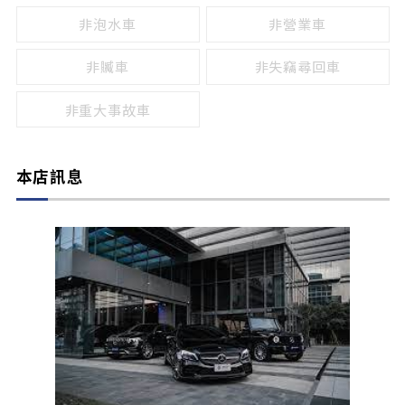
非泡水車
非營業車
非贓車
非失竊尋回車
非重大事故車
本店訊息