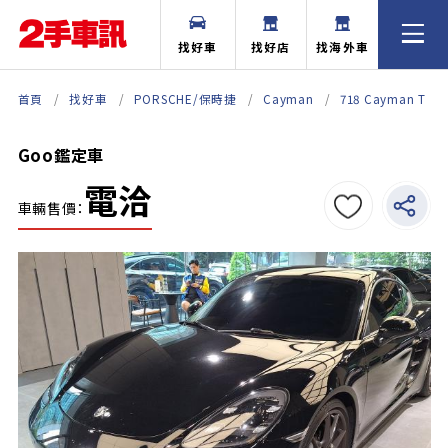
找好車
找好店
找海外車
首頁
找好車
PORSCHE/保時捷
Cayman
718 Cayman T
Goo鑑定車
電洽
車輛售價：