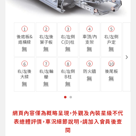
1
2
3
4
5
11
後底板&
右/左後
右/左側
車頂/內
右/左側
右前
底橫樑
葉子板
C(D)柱
支架
戶定
樑
無
無
無
無
無
無
6
7
8
9
10
16
右/左後
右/左輪
右/左側
防火牆
後尾板
避震
大樑
艙
B柱
座
無
無
無
無
無
無
網頁內容僅為概略呈現，外觀及內裝星級不代
表總體評價，車況細節說明，請加入會員後查
閱