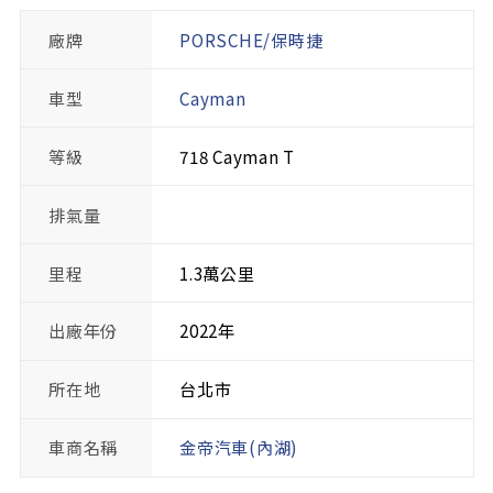
廠牌
PORSCHE/保時捷
車型
Cayman
等級
718 Cayman T
排氣量
里程
1.3萬公里
出廠年份
2022年
所在地
台北市
車商名稱
金帝汽車(內湖)