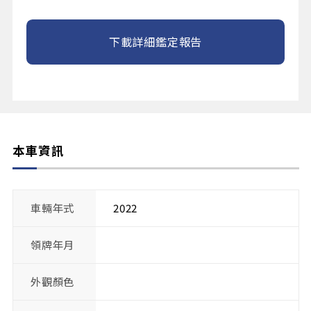
下載詳細鑑定報告
本車資訊
車輛年式
2022
領牌年月
外觀顏色