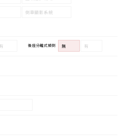
倒車顯影系統
後座分離式傾倒
有
無
有