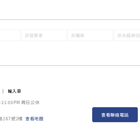
非營業車
非贓車
非失竊尋
輸入車
~21:00PM 周日公休
查看聯絡電話
167號2樓
查看地圖