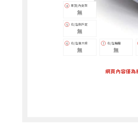
車頂/內支架
4
無
右/左側戶定
5
無
右/左後大樑
右/左輪艙
6
7
無
無
網頁內容僅為