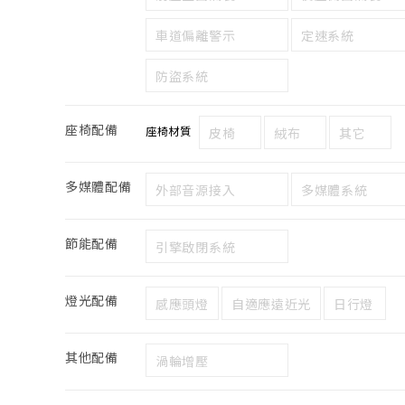
車道偏離警示
定速系統
防盜系統
座椅配備
座椅材質
皮椅
絨布
其它
多媒體配備
外部音源接入
多媒體系統
節能配備
引擎啟閉系統
燈光配備
感應頭燈
自適應遠近光
日行燈
其他配備
渦輪增壓