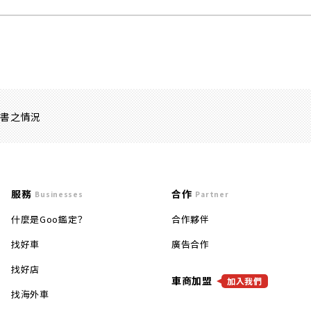
證書之情況
服務
合作
Businesses
Partner
什麼是Goo鑑定？
合作夥伴
找好車
廣告合作
找好店
車商加盟
加入我們
找海外車