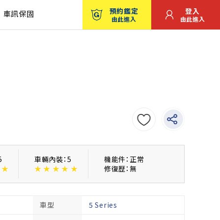
預約鑑定
登入
車訊保固
由此進入
由此進入
5
車輛內裝：5
機能件：正常
★
★
★
★
★
★
修復歴：無
車型
5 Series