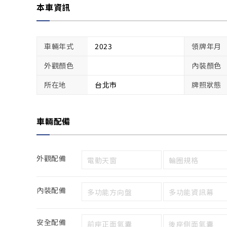
本車資訊
車輛年式
2023
領牌年月
外觀顏色
內裝顏色
所在地
台北市
牌照狀態
車輛配備
外觀配備
電動天窗
輪圈規格
內裝配備
多功能方向盤
多功能資訊幕
安全配備
前座正面氣囊
後座側面氣囊