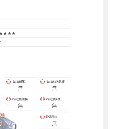
★★★★
度
右/左劍尾
右/左前內龜板
19
18
無
無
右/左側側樑
右/左側A柱
20
17
無
無
避震器座
16
無