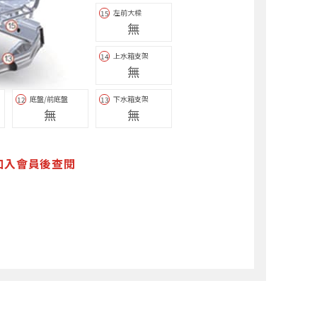
左前大樑
15
無
上水箱支架
14
無
底盤/前底盤
下水箱支架
12
13
無
無
加入會員後查閱