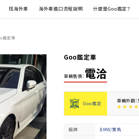
找海外車
海外車進口流程說明
什麼是Goo鑑定？
oo鑑定車
Goo鑑定車
電洽
車輛售價：
車輛外觀：
Goo鑑定
★
★
★
★
廠牌
BMW/寶馬