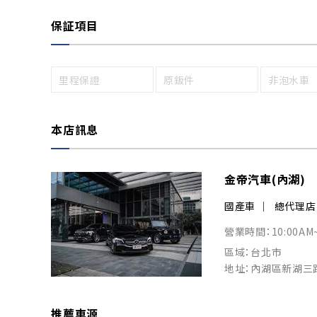
保証項目
里程保證
原鈑件
非泡水車
本店訊息
金帝汽車(內湖)
國產車
總代理店
營業時間：10:00AM
區域：台北市
地址：內湖區新湖三路
推薦車源