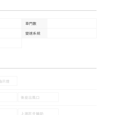
車門數
變速系統
指示燈
後座出風口
上坡起步輔助