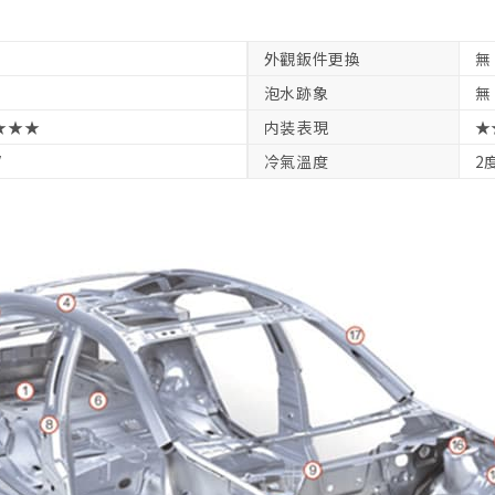
外觀鈑件更換
無
泡水跡象
無
★★★
内装表現
★
V
冷氣溫度
2