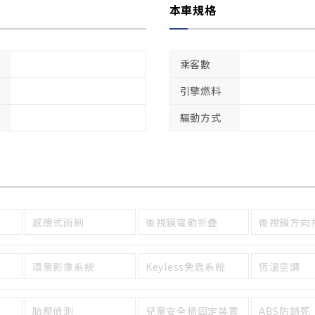
本車規格
乘客數
引擎燃料
驅動方式
感應式雨刷
後視鏡電動折疊
後視鏡方向
環景影像系統
Keyless免匙系統
恆溫空調
胎壓偵測
兒童安全椅固定裝置
ABS防鎖死