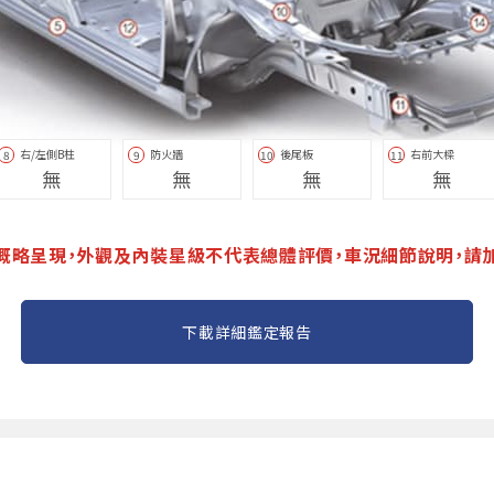
右/左側B柱
防火牆
後尾板
右前大樑
8
9
10
11
無
無
無
無
概略呈現，外觀及內裝星級不代表總體評價，車況細節說明，請
下載詳細鑑定報告