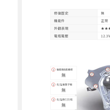
修復歴史
無
機能件
正常
外觀表現
★★
電瓶電壓
12.3
後底板&底橫樑
1
無
右/左後葉子板
2
無
右/左側C(D)柱
3
無