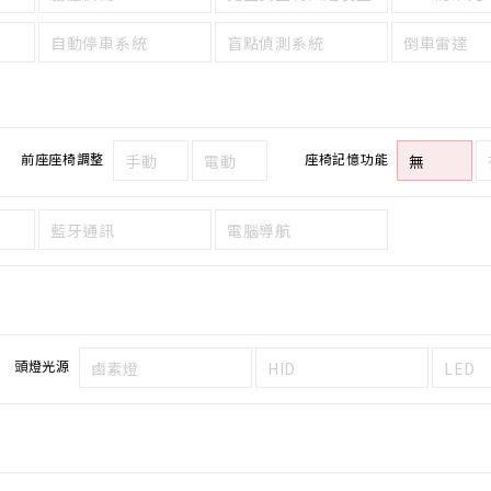
自動停車系統
盲點偵測系統
倒車雷達
前座座椅調整
座椅記憶功能
手動
電動
無
藍牙通訊
電腦導航
頭燈光源
鹵素燈
HID
LED