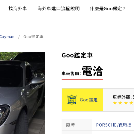
找海外車
海外車進口流程說明
什麼是Goo鑑定？
 Cayman
Goo鑑定車
Goo鑑定車
電洽
車輛售價：
車輛外觀：
Goo鑑定
★
★
★
★
廠牌
PORSCHE/保時捷