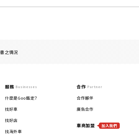
證書之情況
服務
合作
Businesses
Partner
什麼是Goo鑑定？
合作夥伴
找好車
廣告合作
找好店
車商加盟
加入我們
找海外車