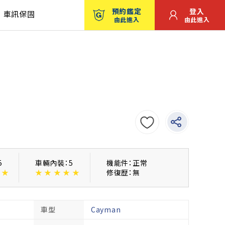
預約鑑定
登入
車訊保固
由此進入
由此進入
5
車輛內裝：5
機能件：正常
★
★
★
★
★
★
修復歴：無
車型
Cayman