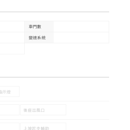
車門數
變速系統
指示燈
後座出風口
上坡起步輔助