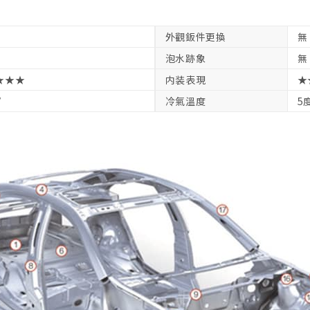
外觀鈑件更換
無
泡水跡象
無
★★★
内装表現
★
V
冷氣溫度
5