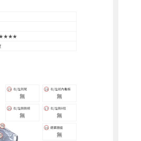
★★★★
度
右/左劍尾
右/左前內龜板
19
18
無
無
右/左側側樑
右/左側A柱
20
17
無
無
避震器座
16
無