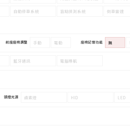
自動停車系統
盲點偵測系統
倒車雷達
前座座椅調整
座椅記憶功能
手動
電動
無
藍牙通訊
電腦導航
頭燈光源
鹵素燈
HID
LED