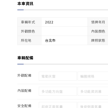
本車資訊
車輛年式
2022
領牌年月
外觀顏色
內裝顏色
所在地
台北市
牌照狀態
車輛配備
外觀配備
電動天窗
輪圈規格
內裝配備
多功能方向盤
多功能資訊幕
安全配備
前座正面氣囊
後座側面氣囊