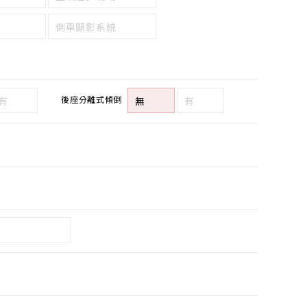
倒車顯影系統
後座分離式傾倒
有
無
有