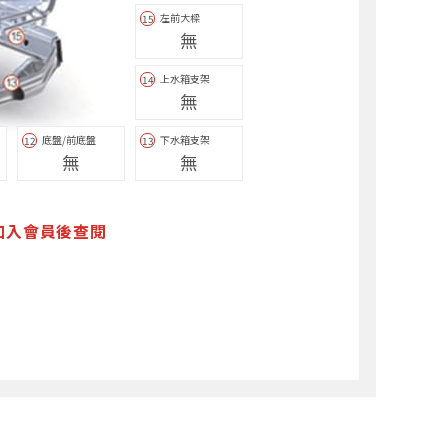
左前大樑
15
無
上水箱支架
14
無
底盤/前底盤
下水箱支架
12
13
無
無
加入會員後查閱