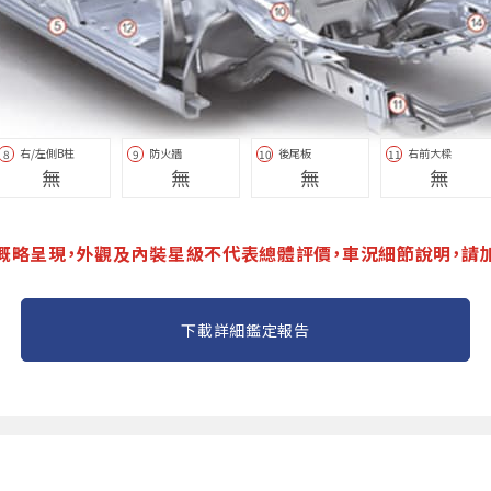
右/左側B柱
防火牆
後尾板
右前大樑
8
9
10
11
無
無
無
無
概略呈現，外觀及內裝星級不代表總體評價，車況細節說明，請
下載詳細鑑定報告