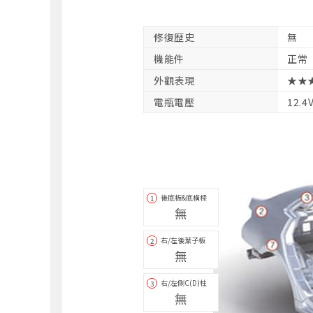
修復歴史
無
機能件
正常
外觀表現
★★
電瓶電壓
12.4
後底板&底橫樑
1
無
右/左後葉子板
2
無
右/左側C(D)柱
3
無