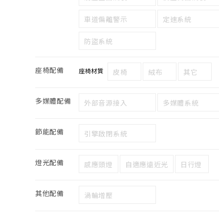
車道偏離警示
定速系統
防盜系統
座椅配備
座椅材質
皮椅
絨布
其它
多媒體配備
外部音源接入
多媒體系統
節能配備
引擎啟閉系統
燈光配備
感應頭燈
自適應遠近光
日行燈
其他配備
渦輪增壓