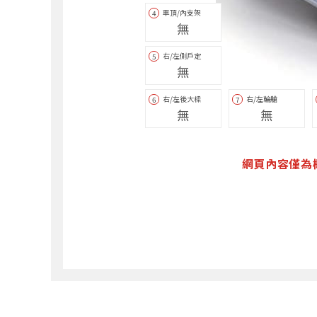
車頂/內支架
4
無
右/左側戶定
5
無
右/左後大樑
右/左輪艙
6
7
無
無
網頁內容僅為