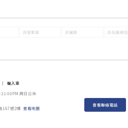
非營業車
非贓車
非失竊尋
輸入車
~21:00PM 周日公休
查看聯絡電話
167號2樓
查看地圖