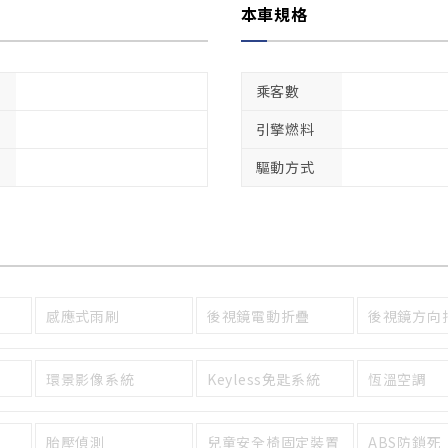
本車規格
乘客數
引擎燃料
驅動方式
感應式雨刷
後視鏡電動折疊
後視鏡方向
環景影像系統
Keyless免匙系統
恆溫空調
胎壓偵測
兒童安全椅固定裝置
ABS防鎖死