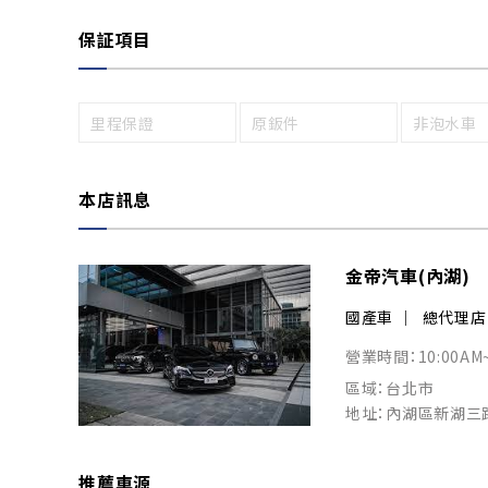
保証項目
里程保證
原鈑件
非泡水車
本店訊息
金帝汽車(內湖)
國產車
總代理店
營業時間：10:00AM
區域：台北市
地址：內湖區新湖三路
推薦車源