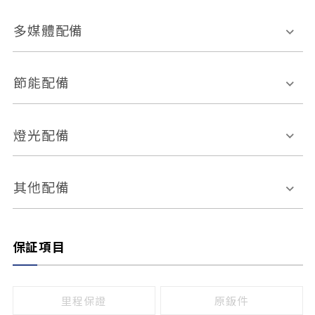
胎壓偵測
兒童安全椅固定裝置
座椅材質
多媒體配備
ABS防鎖死
上坡起步輔助
皮椅
絨布
車道偏離警示
定速系統
其它
外部音源接入
多媒體系統
節能配備
自動停車系統
盲點偵測系統
前座座椅調整
藍牙通訊
電腦導航
引擎啟閉系統
燈光配備
手動
電動
倒車雷達
倒車顯影系統
防盜系統
座椅記憶功能
感應頭燈
自適應遠近光
其他配備
無
有
日行燈
渦輪增壓
後座分離式傾倒
保証項目
頭燈光源
無
有
鹵素燈
HID
里程保證
原鈑件
LED