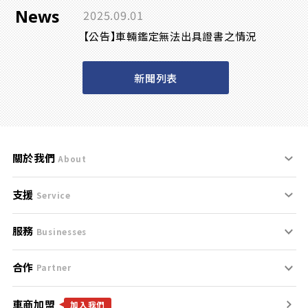
News
2025.09.01
【公告】車輛鑑定無法出具證書之情況
新聞列表
關於我們
About
支援
刊登規範
Service
服務
支援中心
服務條款
Businesses
合作
什麼是Goo鑑定？
聯絡我們
免責聲明
Partner
車商加盟
合作夥伴
找好車
隱私權政策
加入我們