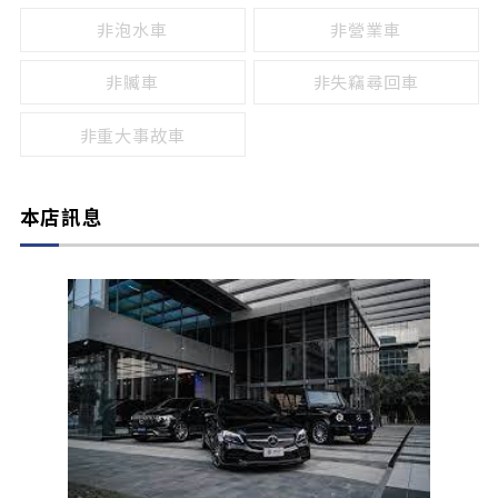
非泡水車
非營業車
非贓車
非失竊尋回車
非重大事故車
本店訊息