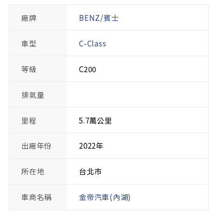
廠牌
BENZ/賓士
車型
C-Class
等級
C200
排氣量
里程
5.7萬公里
出廠年份
2022年
所在地
台北市
車商名稱
金帝汽車(內湖)