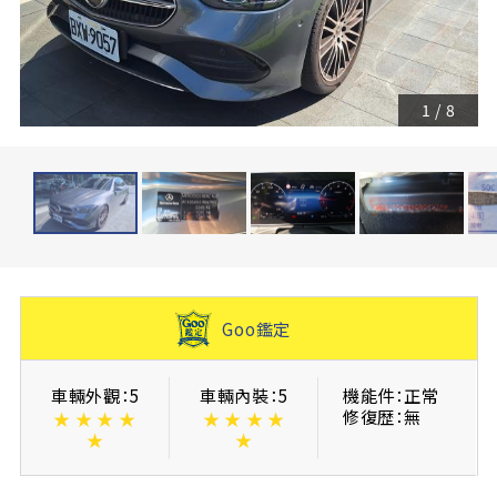
1
/
8
Goo鑑定
車輛外觀：5
車輛內裝：5
機能件：正常
修復歴：無
★
★
★
★
★
★
★
★
★
★