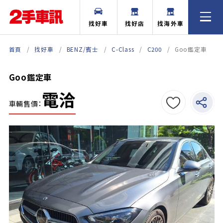
找好車
找好店
找海外車
首頁
找好車
BENZ/賓士
C-Class
C200
Goo鑑定車
Goo鑑定車
電洽
車輛售價：