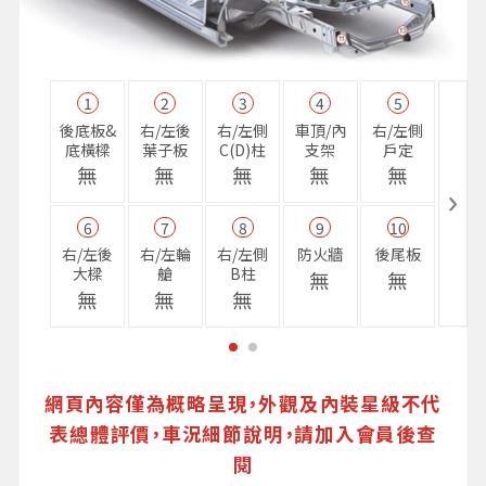
1
2
3
4
5
11
後底板&
右/左後
右/左側
車頂/內
右/左側
右前
底橫樑
葉子板
C(D)柱
支架
戶定
樑
無
無
無
無
無
無
6
7
8
9
10
16
右/左後
右/左輪
右/左側
防火牆
後尾板
避震
大樑
艙
B柱
座
無
無
無
無
無
無
網頁內容僅為概略呈現，外觀及內裝星級不代
表總體評價，車況細節說明，請加入會員後查
閱