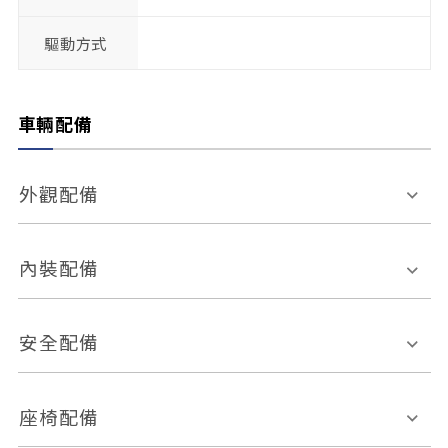
驅動方式
車輛配備
外觀配備
電動天窗
輪圈規格
內裝配備
感應式雨刷
後視鏡電動折疊
多功能方向盤
多功能資訊幕
安全配備
後視鏡方向指示燈
環景影像系統
Keyless免匙系統
前座正面氣囊
後座側面氣囊
座椅配備
恆溫空調
後座出風口