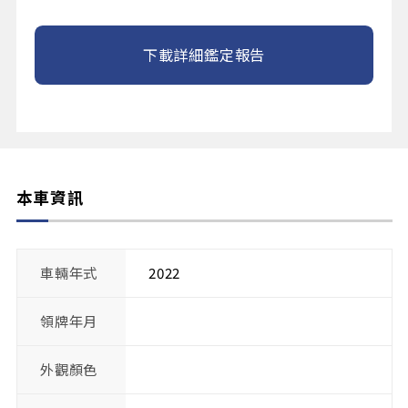
下載詳細鑑定報告
本車資訊
車輛年式
2022
領牌年月
外觀顏色