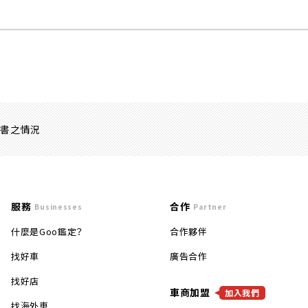
證書之情況
服務
合作
Businesses
Partner
什麼是Goo鑑定？
合作夥伴
找好車
廣告合作
找好店
車商加盟
加入我們
找海外車