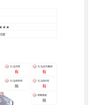
★★★
.8度
右/左劍尾
右/左前內龜板
19
18
有
有
右/左側側樑
右/左側A柱
20
17
無
有
避震器座
16
無