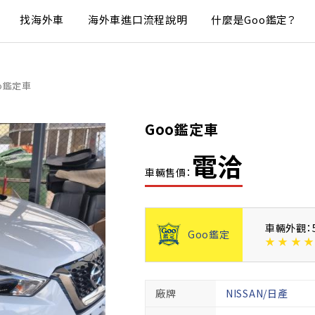
找海外車
海外車進口流程說明
什麼是Goo鑑定？
o鑑定車
Goo鑑定車
電洽
車輛售價：
車輛外觀：
Goo鑑定
★
★
★
★
廠牌
NISSAN/日產