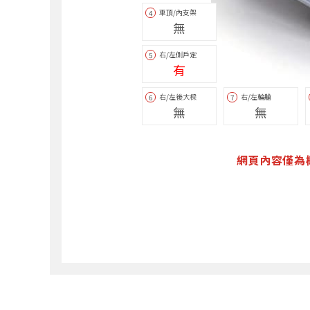
車頂/內支架
4
無
右/左側戶定
5
有
右/左後大樑
右/左輪艙
6
7
無
無
網頁內容僅為