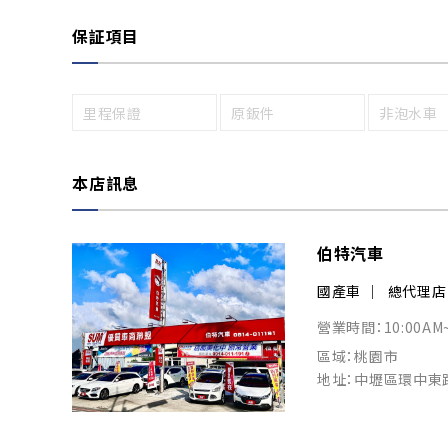
保証項目
里程保證
原鈑件
非泡水車
本店訊息
伯特汽車
國產車
總代理店
營業時間：10:00AM
區域：桃園市
地址：中壢區環中東