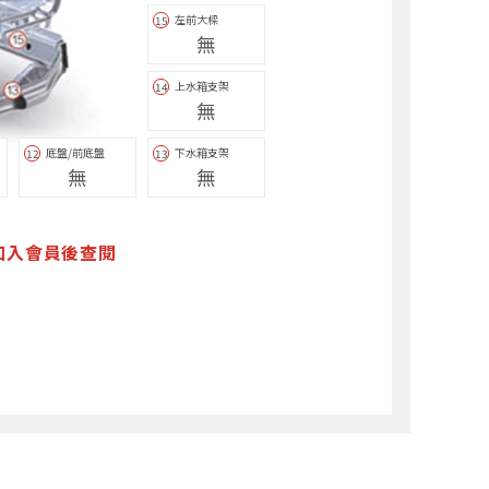
左前大樑
15
無
上水箱支架
14
無
底盤/前底盤
下水箱支架
12
13
無
無
加入會員後查閱