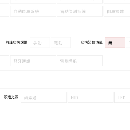
自動停車系統
盲點偵測系統
倒車雷達
前座座椅調整
座椅記憶功能
手動
電動
無
藍牙通訊
電腦導航
頭燈光源
鹵素燈
HID
LED