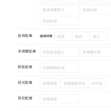
車道偏離警示
定速系統
防盜系統
座椅配備
座椅材質
皮椅
絨布
其它
多媒體配備
外部音源接入
多媒體系統
節能配備
引擎啟閉系統
燈光配備
感應頭燈
自適應遠近光
日行燈
其他配備
渦輪增壓