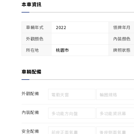
本車資訊
車輛年式
2022
領牌年月
外觀顏色
內裝顏色
所在地
桃園市
牌照狀態
車輛配備
外觀配備
電動天窗
輪圈規格
內裝配備
多功能方向盤
多功能資訊幕
安全配備
前座正面氣囊
後座側面氣囊