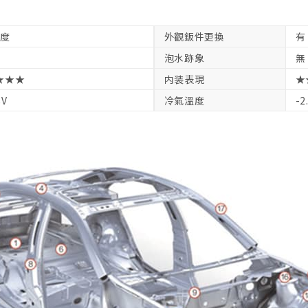
中度
外觀鈑件更換
有
泡水跡象
無
★★★
内装表現
★
8V
冷氣溫度
-2