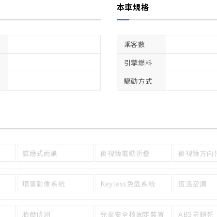
本車規格
乘客數
引擎燃料
驅動方式
感應式雨刷
後視鏡電動折疊
後視鏡方向
環景影像系統
Keyless免匙系統
恆溫空調
胎壓偵測
兒童安全椅固定裝置
ABS防鎖死