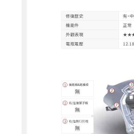
修復歴史
有・
機能件
正常
外觀表現
★★
電瓶電壓
12.1
後底板&底橫樑
1
無
右/左後葉子板
2
無
右/左側C(D)柱
3
無