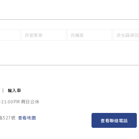
非營業車
非贓車
非失竊尋
輸入車
~21:00PM 周日公休
路527號
查看地圖
查看聯絡電話