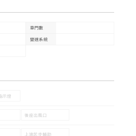
車門數
變速系統
指示燈
後座出風口
上坡起步輔助