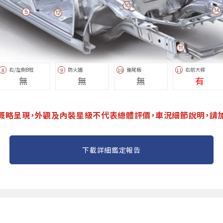
右/左側B柱
防火牆
後尾板
右前大樑
8
9
10
11
無
無
無
有
概略呈現，外觀及內裝星級不代表總體評價，車況細節說明，請
下載詳細鑑定報告