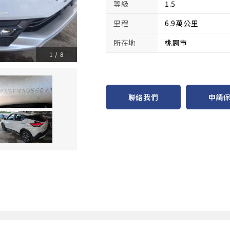
等級
1.5
里程
6.9萬公里
所在地
桃園市
1
/
8
申請
聯絡我們