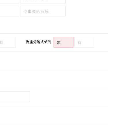
倒車顯影系統
後座分離式傾倒
有
無
有