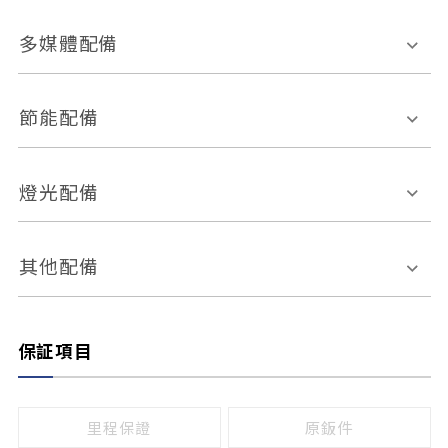
胎壓偵測
兒童安全椅固定裝置
座椅材質
多媒體配備
ABS防鎖死
上坡起步輔助
皮椅
絨布
車道偏離警示
定速系統
其它
外部音源接入
多媒體系統
節能配備
自動停車系統
盲點偵測系統
前座座椅調整
藍牙通訊
電腦導航
引擎啟閉系統
燈光配備
手動
電動
倒車雷達
倒車顯影系統
防盜系統
座椅記憶功能
感應頭燈
自適應遠近光
其他配備
無
有
日行燈
渦輪增壓
後座分離式傾倒
保証項目
頭燈光源
無
有
鹵素燈
HID
里程保證
原鈑件
LED