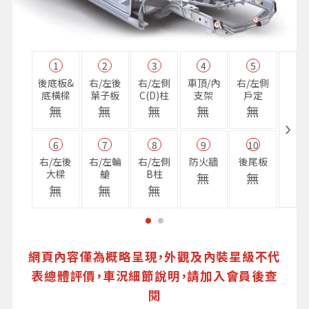
1
2
3
4
5
11
後底板&
右/左後
右/左側
車頂/內
右/左側
右前
底橫樑
葉子板
C(D)柱
支架
戶定
樑
無
無
無
無
無
無
6
7
8
9
10
16
右/左後
右/左輪
右/左側
防火牆
後尾板
避震
大樑
艙
B柱
座
無
無
無
無
無
無
網頁內容僅為概略呈現，外觀及內裝星級不代
表總體評價，車況細節說明，請加入會員後查
閱