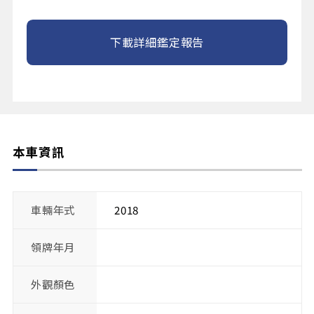
下載詳細鑑定報告
本車資訊
車輛年式
2018
領牌年月
外觀顏色