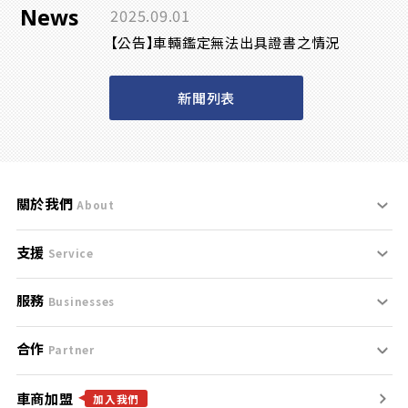
News
2025.09.01
【公告】車輛鑑定無法出具證書之情況
新聞列表
關於我們
About
支援
刊登規範
Service
服務
支援中心
服務條款
Businesses
合作
什麼是Goo鑑定？
聯絡我們
免責聲明
Partner
車商加盟
合作夥伴
找好車
隱私權政策
加入我們