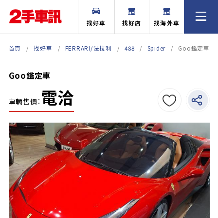
找好車
找好店
找海外車
首頁
找好車
FERRARI/法拉利
488
Spider
Goo鑑定車
Goo鑑定車
電洽
車輛售價：