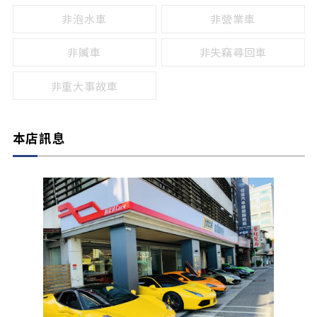
非泡水車
非營業車
非贓車
非失竊尋回車
非重大事故車
本店訊息