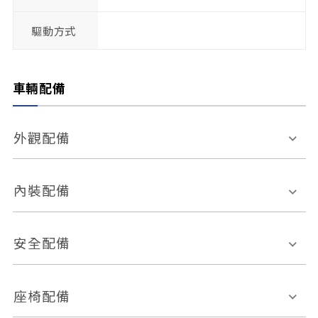
驅動方式
車輛配備
外觀配備
電動天窗
輪圈規格
內裝配備
感應式雨刷
後視鏡電動折疊
多功能方向盤
多功能資訊幕
安全配備
後視鏡方向指示燈
環景影像系統
Keyless免匙系統
前座正面氣囊
後座側面氣囊
座椅配備
恆溫空調
後座出風口