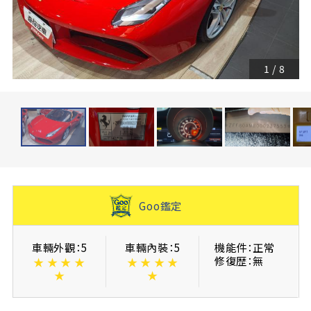
1
/
8
Goo鑑定
車輛外觀：5
車輛內裝：5
機能件：正常
修復歴：無
★
★
★
★
★
★
★
★
★
★