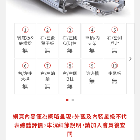
1
2
3
4
5
11
後底板&
右/左後
右/左側
車頂/內
右/左側
右前
底橫樑
葉子板
C(D)柱
支架
戶定
樑
無
無
無
無
無
無
6
7
8
9
10
16
右/左後
右/左輪
右/左側
防火牆
後尾板
避震
大樑
艙
B柱
座
無
無
無
無
無
無
網頁內容僅為概略呈現，外觀及內裝星級不代
表總體評價，車況細節說明，請加入會員後查
閱