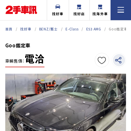
找好車
找好店
找海外車
首頁
找好車
BENZ/賓士
E-Class
E53 AMG
Goo鑑定車
Goo鑑定車
電洽
車輛售價：