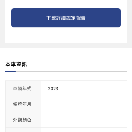
下載詳細鑑定報告
本車資訊
車輛年式
2023
領牌年月
外觀顏色