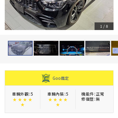
1
/
8
Goo鑑定
車輛外觀：5
車輛內裝：5
機能件：正常
修復歴：無
★
★
★
★
★
★
★
★
★
★