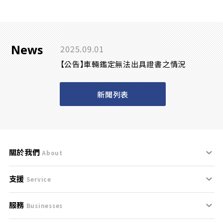
News
2025.09.01
【公告】車輛鑑定無法出具證書之情況
新聞列表
關於我們
About
支援
刊登規範
Service
服務
支援中心
服務條款
Businesses