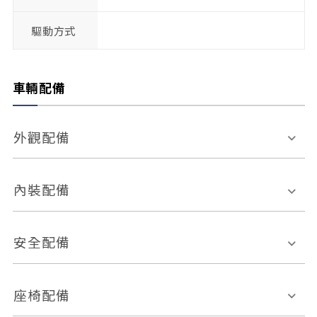
驅動方式
車輛配備
外觀配備
電動天窗
輪圈規格
內裝配備
感應式雨刷
後視鏡電動折疊
多功能方向盤
多功能資訊幕
安全配備
後視鏡方向指示燈
環景影像系統
Keyless免匙系統
前座正面氣囊
後座側面氣囊
座椅配備
恆溫空調
後座出風口