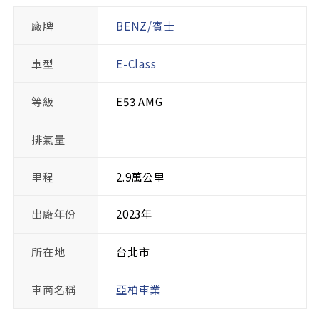
廠牌
BENZ/賓士
車型
E-Class
等級
E53 AMG
排氣量
里程
2.9萬公里
出廠年份
2023年
所在地
台北市
車商名稱
亞柏車業