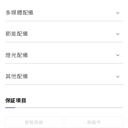
胎壓偵測
兒童安全椅固定裝置
座椅材質
多媒體配備
ABS防鎖死
上坡起步輔助
皮椅
絨布
車道偏離警示
定速系統
其它
外部音源接入
多媒體系統
節能配備
自動停車系統
盲點偵測系統
前座座椅調整
藍牙通訊
電腦導航
引擎啟閉系統
燈光配備
手動
電動
倒車雷達
倒車顯影系統
防盜系統
座椅記憶功能
感應頭燈
自適應遠近光
其他配備
無
有
日行燈
渦輪增壓
後座分離式傾倒
保証項目
頭燈光源
無
有
鹵素燈
HID
里程保證
原鈑件
LED