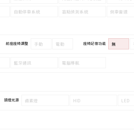
自動停車系統
盲點偵測系統
倒車雷達
前座座椅調整
座椅記憶功能
手動
電動
無
藍牙通訊
電腦導航
頭燈光源
鹵素燈
HID
LED