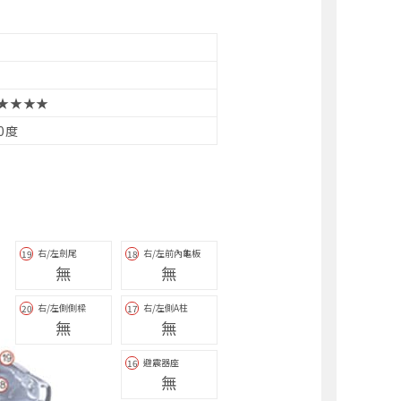
★★★★
10度
右/左劍尾
右/左前內龜板
19
18
無
無
右/左側側樑
右/左側A柱
20
17
無
無
避震器座
16
無