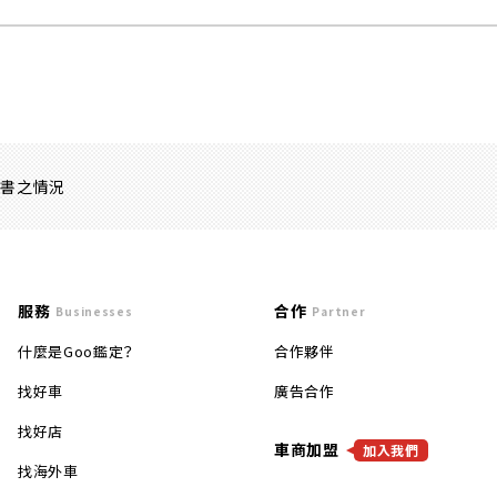
證書之情況
服務
合作
Businesses
Partner
什麼是Goo鑑定？
合作夥伴
找好車
廣告合作
找好店
車商加盟
加入我們
找海外車