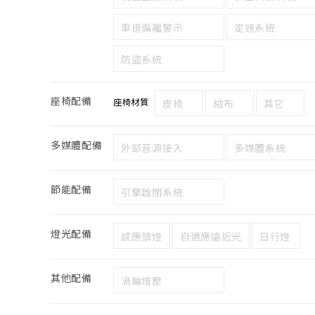
車道偏離警示
定速系統
防盜系統
座椅配備
座椅材質
皮椅
絨布
其它
多媒體配備
外部音源接入
多媒體系統
節能配備
引擎啟閉系統
燈光配備
感應頭燈
自適應遠近光
日行燈
其他配備
渦輪增壓