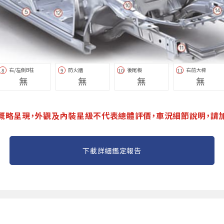
右/左側B柱
防火牆
後尾板
右前大樑
8
9
10
11
無
無
無
無
概略呈現，外觀及內裝星級不代表總體評價，車況細節說明，請
下載詳細鑑定報告