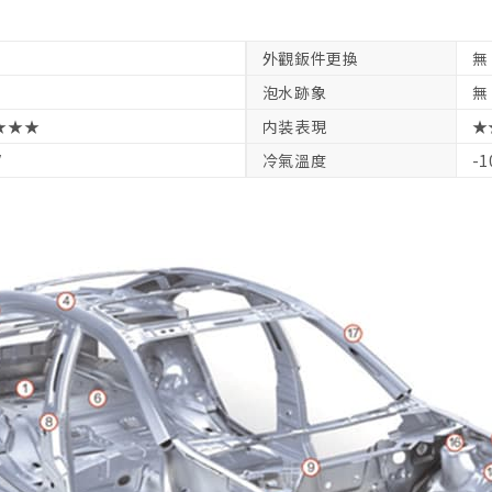
外觀鈑件更換
無
泡水跡象
無
★★★
内装表現
★
V
冷氣溫度
-