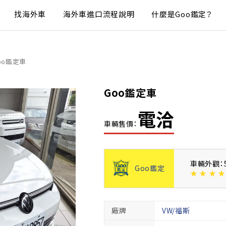
找海外車
海外車進口流程說明
什麼是Goo鑑定？
oo鑑定車
Goo鑑定車
電洽
車輛售價：
車輛外觀：
Goo鑑定
★
★
★
★
廠牌
VW/福斯