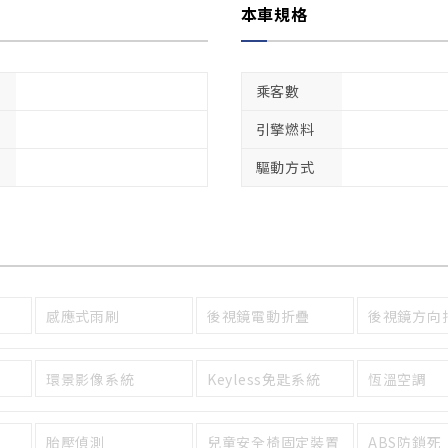
本車規格
乘客數
引擎燃料
驅動方式
感應式雨刷
後視鏡電動折疊
後視鏡方向
環景影像系統
Keyless免匙系統
恆溫空調
胎壓偵測
兒童安全椅固定裝置
ABS防鎖死