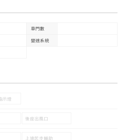
車門數
變速系統
指示燈
後座出風口
上坡起步輔助