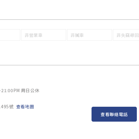
非營業車
非贓車
非失竊尋
~21:00PM 周日公休
495號
查看地圖
查看聯絡電話