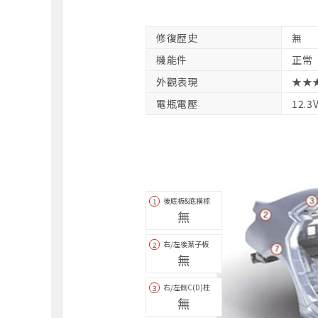
修復歴史
無
機能件
正常
外觀表現
★★
電瓶電壓
12.3
後底板&底橫樑
1
無
右/左後葉子板
2
無
右/左側C(D)柱
3
無