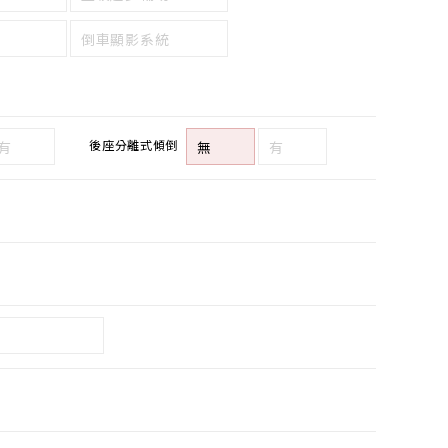
倒車顯影系統
後座分離式傾倒
有
無
有