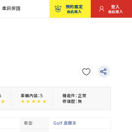
預約鑑定
登入
車訊保固
由此進入
由此進入
5
車輛內裝：5
機能件：正常
★
★
★
★
★
★
修復歴：無
車型
Golf 高爾夫