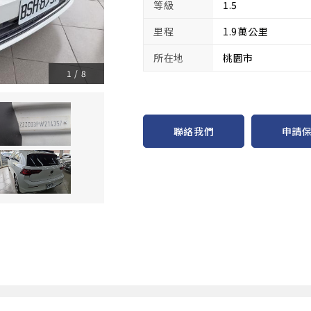
等級
1.5
里程
1.9萬公里
所在地
桃園市
1
/
8
申請
聯絡我們