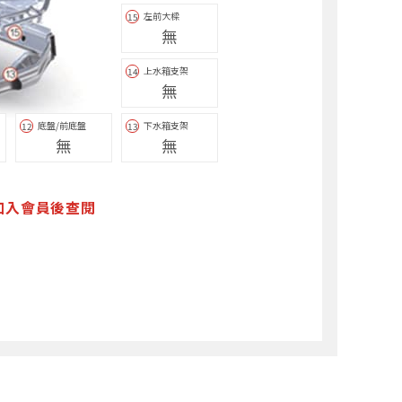
左前大樑
15
無
上水箱支架
14
無
底盤/前底盤
下水箱支架
12
13
無
無
加入會員後查閱