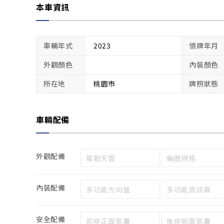
本車資訊
車輛年式
2023
領牌年月
外觀顏色
內裝顏色
所在地
桃園市
牌照狀態
車輛配備
外觀配備
電動天窗
輪圈規格
內裝配備
多功能方向盤
多功能資訊幕
安全配備
前座正面氣囊
後座側面氣囊