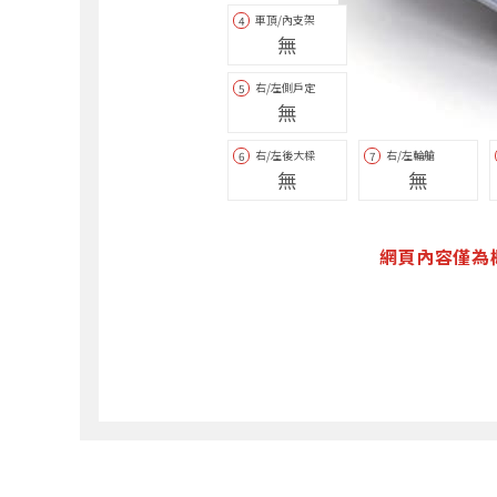
車頂/內支架
4
無
右/左側戶定
5
無
右/左後大樑
右/左輪艙
6
7
無
無
網頁內容僅為