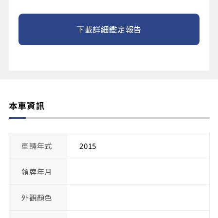
下載詳細鑑定報告
本車資訊
車輛年式
2015
領牌年月
外觀顏色