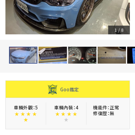
1
/
8
Goo鑑定
車輛外觀：5
車輛內裝：4
機能件：正常
修復歴：無
★
★
★
★
★
★
★
★
★
★