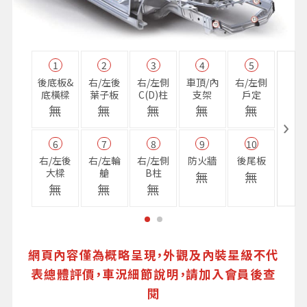
1
2
3
4
5
11
後底板&
右/左後
右/左側
車頂/內
右/左側
右前
底橫樑
葉子板
C(D)柱
支架
戶定
樑
無
無
無
無
無
無
6
7
8
9
10
16
右/左後
右/左輪
右/左側
防火牆
後尾板
避震
大樑
艙
B柱
座
無
無
無
無
無
無
網頁內容僅為概略呈現，外觀及內裝星級不代
表總體評價，車況細節說明，請加入會員後查
閱