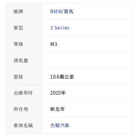
廠牌
BMW/寶馬
車型
3 Series
等級
M3
排氣量
里程
10.6萬公里
出廠年份
2015年
所在地
新北市
車商名稱
杰駿汽車