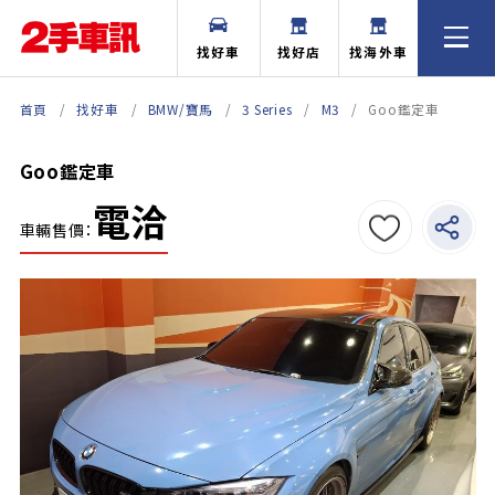
找好車
找好店
找海外車
首頁
找好車
BMW/寶馬
3 Series
M3
Goo鑑定車
Goo鑑定車
電洽
車輛售價：