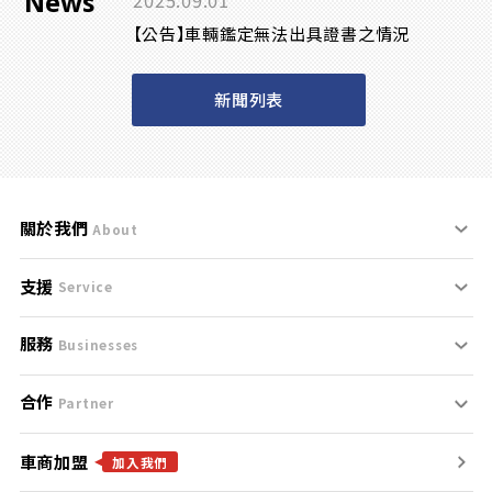
News
2025.09.01
【公告】車輛鑑定無法出具證書之情況
新聞列表
關於我們
About
支援
刊登規範
Service
服務
支援中心
服務條款
Businesses
合作
什麼是Goo鑑定？
聯絡我們
免責聲明
Partner
車商加盟
合作夥伴
找好車
隱私權政策
加入我們