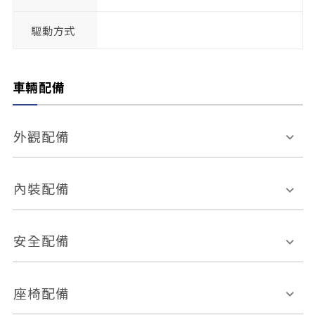
驅動方式
車輛配備
外觀配備
電動天窗
輪圈規格
內裝配備
感應式雨刷
後視鏡電動折疊
多功能方向盤
多功能資訊幕
安全配備
後視鏡方向指示燈
環景影像系統
Keyless免匙系統
前座正面氣囊
後座側面氣囊
座椅配備
恆溫空調
後座出風口