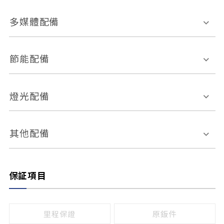
胎壓偵測
兒童安全椅固定裝置
座椅材質
多媒體配備
ABS防鎖死
上坡起步輔助
皮椅
絨布
車道偏離警示
定速系統
其它
外部音源接入
多媒體系統
節能配備
自動停車系統
盲點偵測系統
前座座椅調整
藍牙通訊
電腦導航
引擎啟閉系統
燈光配備
手動
電動
倒車雷達
倒車顯影系統
防盜系統
座椅記憶功能
感應頭燈
自適應遠近光
其他配備
無
有
日行燈
渦輪增壓
後座分離式傾倒
保証項目
頭燈光源
無
有
鹵素燈
HID
里程保證
原鈑件
LED