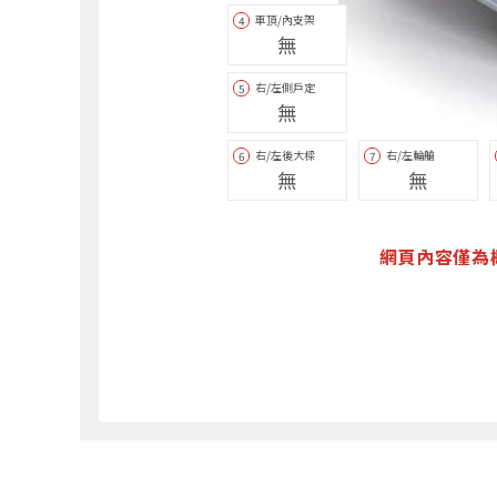
車頂/內支架
4
無
右/左側戶定
5
無
右/左後大樑
右/左輪艙
6
7
無
無
網頁內容僅為