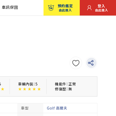
預約鑑定
登入
車訊保固
由此進入
由此進入
5
車輛內裝：5
機能件：正常
★
★
★
★
★
★
修復歴：無
車型
Golf 高爾夫