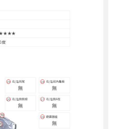
★★★★
10度
右/左劍尾
右/左前內龜板
19
18
無
無
右/左側側樑
右/左側A柱
20
17
無
無
避震器座
16
無