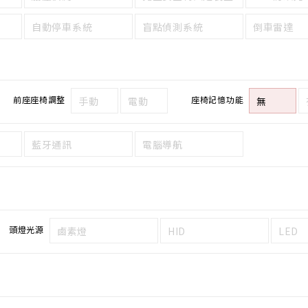
自動停車系統
盲點偵測系統
倒車雷達
前座座椅調整
座椅記憶功能
手動
電動
無
藍牙通訊
電腦導航
頭燈光源
鹵素燈
HID
LED