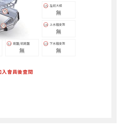
左前大樑
15
無
上水箱支架
14
無
底盤/前底盤
下水箱支架
12
13
無
無
加入會員後查閱