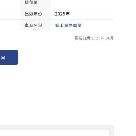
排氣量
出廠年份
2025年
車商名稱
宥禾國際車業
更新日期:2026年 06月
保固