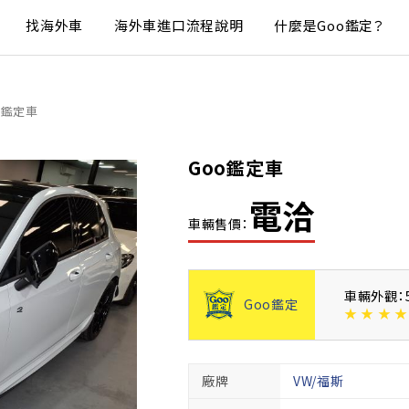
找海外車
海外車進口流程說明
什麼是Goo鑑定？
o鑑定車
Goo鑑定車
電洽
車輛售價：
車輛外觀：
Goo鑑定
★
★
★
★
廠牌
VW/福斯