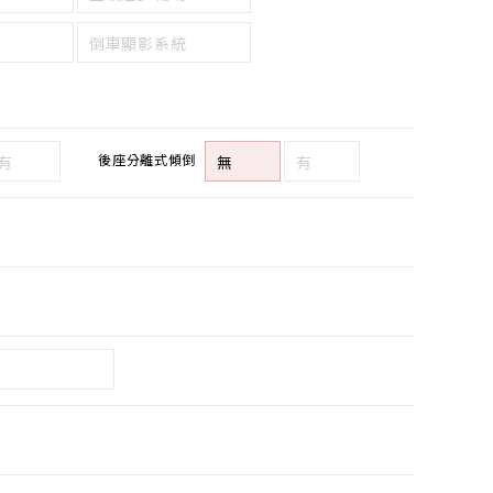
倒車顯影系統
後座分離式傾倒
有
無
有