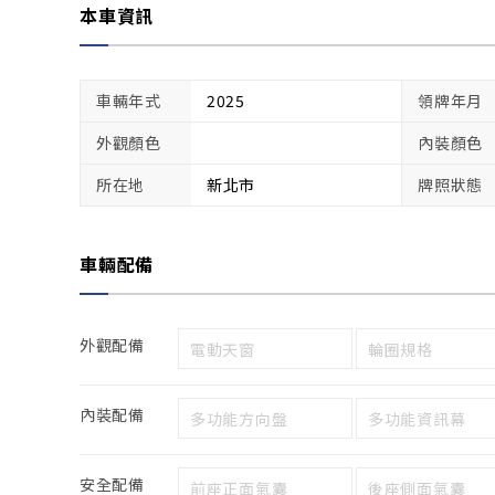
本車資訊
車輛年式
2025
領牌年月
外觀顏色
內裝顏色
所在地
新北市
牌照狀態
車輛配備
外觀配備
電動天窗
輪圈規格
內裝配備
多功能方向盤
多功能資訊幕
安全配備
前座正面氣囊
後座側面氣囊