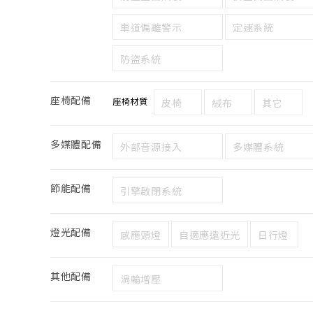
車道偏離警示
定速系統
防盜系統
座椅配備
座椅材質
皮椅
絨布
其它
多媒體配備
外部音源接入
多媒體系統
節能配備
引擎啟閉系統
燈光配備
感應頭燈
自適應遠近光
日行燈
其他配備
渦輪增壓