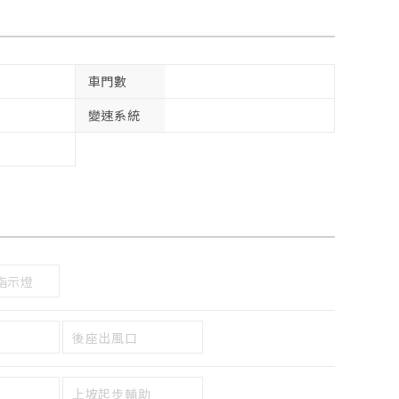
車門數
變速系統
指示燈
後座出風口
上坡起步輔助