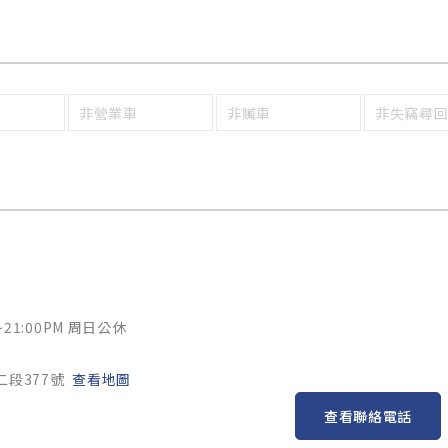
非營業車
非贓車
非失竊尋
~21:00PM 周日公休
二段377號
查看地圖
查看聯絡電話