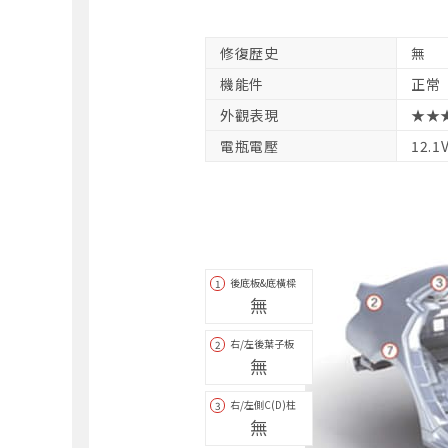
修復歴史
無
機能件
正常
外觀表現
★★
電瓶電壓
12.1
後底板&底橫樑
1
無
右/左後葉子板
2
無
右/左側C(D)柱
3
無