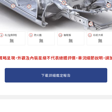
右/左側B柱
防火牆
後尾板
右前大樑
8
9
10
11
無
無
無
無
概略呈現，外觀及內裝星級不代表總體評價，車況細節說明，請
下載詳細鑑定報告