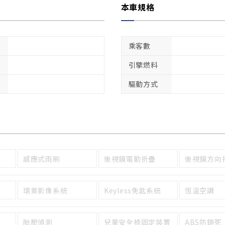
本車規格
乘客數
引擎燃料
驅動方式
感應式雨刷
後視鏡電動折疊
後視鏡方向
環景影像系統
Keyless免匙系統
恆溫空調
胎壓偵測
兒童安全椅固定裝置
ABS防鎖死