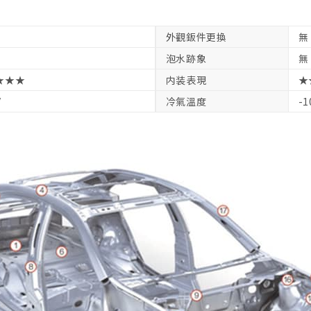
外觀鈑件更換
無
泡水跡象
無
★★★
内装表現
★
V
冷氣溫度
-