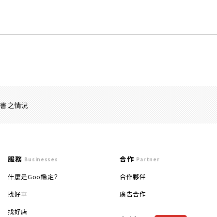
證書之情況
服務
合作
Businesses
Partner
什麼是Goo鑑定？
合作夥伴
找好車
廣告合作
找好店