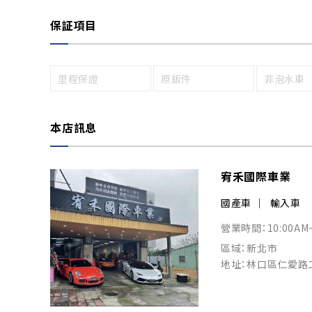
保証項目
里程保證
原鈑件
非泡水車
本店訊息
宥禾國際車業
國產車
輸入車
營業時間：10:00AM
區域：新北市
地址：林口區仁愛路